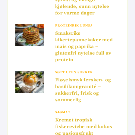
kjølende, sunn nytelse
for varme dager
PROTEINRIK LUNSJ
Smaksrike
kikertepannekaker med
mais og paprika –
glutenfri nytelse full av
protein
SØTT UTEN SUKKER
Fløyelsmyk fersken- og
basilikumgranité –
sukkerfri, frisk og
sommerlig
SJØMAT
Kremet tropisk
fiskeceviche med kokos
og pasjonsfrukt