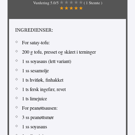
Vurdering
5.0
/5
(
1
Stemte )
INGREDIENSER:
For satay-tofu:
200 g tofu, presset og skåret i terninger
1 ss soyasaus (lett variant)
1 ss sesamolje
1 ts hvitløk, finhakket
1 ts fersk ingefær, revet
1 ts limejuice
For peanøttsausen:
3 ss peanøttsmør
1 ss soyasaus