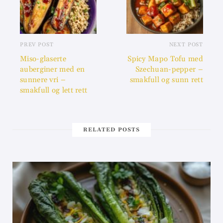
PREV POST
NEXT POST
Miso-glaserte
Spicy Mapo Tofu med
auberginer med en
Szechuan-pepper –
sunnere vri –
smakfull og sunn rett
smakfull og lett rett
RELATED POSTS