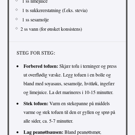
1 ss limejuice
1 ts sukkererstatning (f.eks. stevia)
1 ss sesamolje
2 ss vann (for ønsket konsistens)
STEG FOR STEG:
Forbered tofuen:
Skjær tofu i terninger og press
ut overflødig væske. Legg tofuen i en bolle og
bland med soyasaus, sesamolje, hvitløk, ingefær
og limejuice. La det marineres i 10-15 minutter.
Stek tofuen:
Varm en stekepanne på middels
varme og stek tofuen til den er gyllen og sprø på
alle sider, ca. 5-7 minutter.
Lag peanøttsausen:
Bland peanøttsmør,