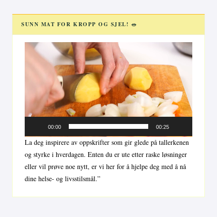
SUNN MAT FOR KROPP OG SJEL! 🥗
Videoavspiller
00:00
00:25
La deg inspirere av oppskrifter som gir glede på tallerkenen
og styrke i hverdagen. Enten du er ute etter raske løsninger
eller vil prøve noe nytt, er vi her for å hjelpe deg med å nå
dine helse- og livsstilsmål.”