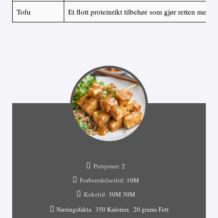
Tofu
Et flott proteinrikt tilbehør som gjør retten mer m
Porsjoner:
2
Forberedelsestid:
10М
Koketid:
30М
30М
Næringsfakta
350 Kalorier
20 grams Fett