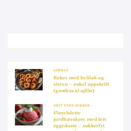
SJØMAT
Reker med hvitløk og
sitron – enkel oppskrift
(gambas al ajillo)
SØTT UTEN SUKKER
Fløyelslette
jordbærskyer med lett
eggedosis – sukkerfri