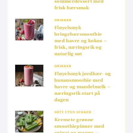
sommerdessert med
frisk bærsmak
DRIKKER
Fløyelsmyk
bringebærsmoothie
med havre og kokos –
frisk, næringsrik og
naturlig søt
DRIKKER
Fløyelsmyk jordbær- og
banansmoothie med
havre og mandelmelk –
næringsrik start på
dagen
SØTT UTEN SUKKER
Kremete grønne
smoothiepinner med
spinat og mango –