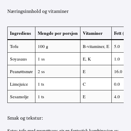
Næringsinnhold og vitaminer
Ingrediens
Mengde per porsjon
Vitaminer
Fett (g)
Tofu
100 g
B-vitaminer, E
5.0
Soyasaus
1 ss
E, K
1.0
Peanøttsmør
2 ss
E
16.0
Limejuice
1 ts
C
0.0
Sesamolje
1 ts
E
4.0
Smak og tekstur:
Satay-tofu med peanøttsaus gir en fantastisk kombinasjon av