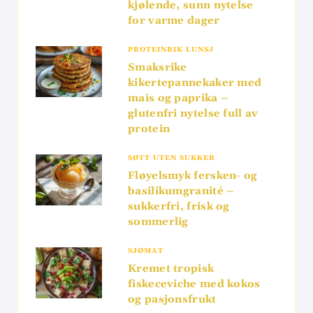
kjølende, sunn nytelse
for varme dager
PROTEINRIK LUNSJ
Smaksrike
kikertepannekaker med
mais og paprika –
glutenfri nytelse full av
protein
SØTT UTEN SUKKER
Fløyelsmyk fersken- og
basilikumgranité –
sukkerfri, frisk og
sommerlig
SJØMAT
Kremet tropisk
fiskeceviche med kokos
og pasjonsfrukt