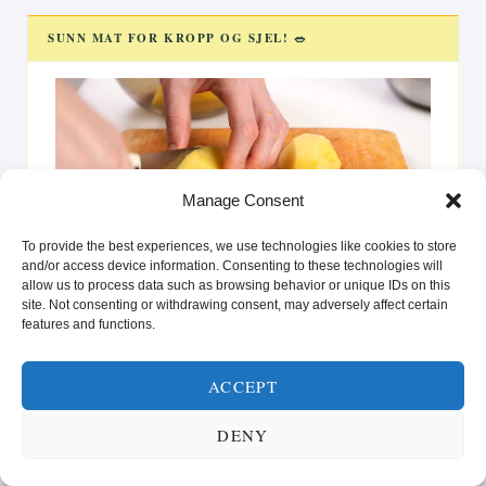
SUNN MAT FOR KROPP OG SJEL! 🥗
Videoavspiller
Manage Consent
To provide the best experiences, we use technologies like cookies to store
and/or access device information. Consenting to these technologies will
00:00
00:25
allow us to process data such as browsing behavior or unique IDs on this
La deg inspirere av oppskrifter som gir glede på tallerkenen
site. Not consenting or withdrawing consent, may adversely affect certain
features and functions.
og styrke i hverdagen. Enten du er ute etter raske løsninger
eller vil prøve noe nytt, er vi her for å hjelpe deg med å nå
dine helse- og livsstilsmål.”
ACCEPT
DENY