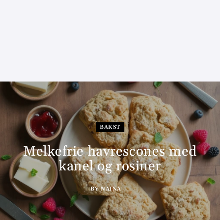
BAKST
Melkefrie havrescones med
kanel og rosiner
BY
NAINA