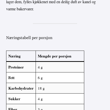
lager dem, fylles kjøkkenet med en deilig duft av kanel og
varme bakervarer.
Næringstabell per porsjon
Næring
Mengde per porsjon
Proteiner
4 g
Fett
6 g
Karbohydrater
18 g
Sukker
4 g
Fiber
3 g