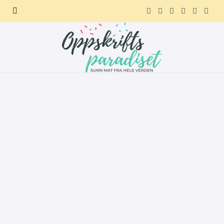
F
X
I
P
R
T
a
(
n
i
e
e
c
T
s
n
d
l
e
w
t
t
d
e
b
i
a
e
i
g
o
t
g
r
t
r
o
t
r
e
a
k
e
a
s
m
r
m
t
)