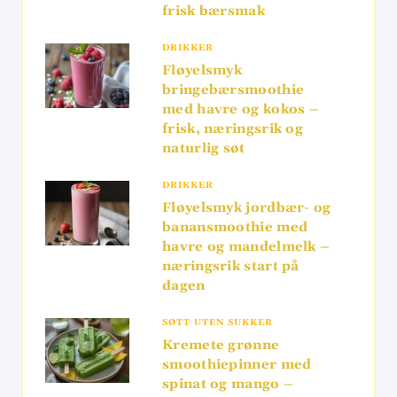
frisk bærsmak
DRIKKER
Fløyelsmyk
bringebærsmoothie
med havre og kokos –
frisk, næringsrik og
naturlig søt
DRIKKER
Fløyelsmyk jordbær- og
banansmoothie med
havre og mandelmelk –
næringsrik start på
dagen
SØTT UTEN SUKKER
Kremete grønne
smoothiepinner med
spinat og mango –