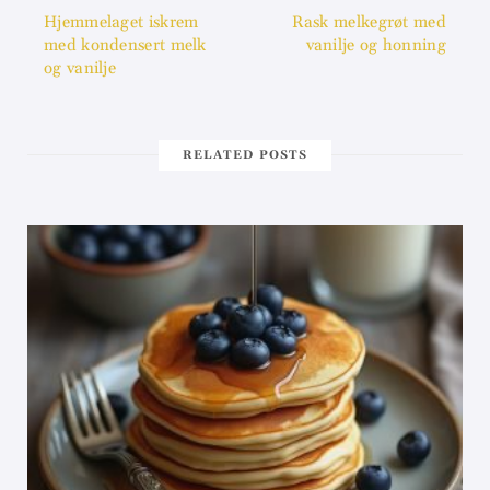
Hjemmelaget iskrem
Rask melkegrøt med
med kondensert melk
vanilje og honning
og vanilje
RELATED POSTS