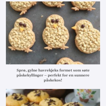
Sprø, gylne havrekjeks formet som søte
påskekyllinger – perfekt for en sunnere
påskekos!