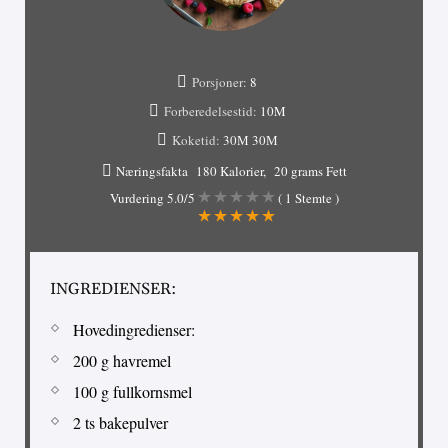
Porsjoner:
8
Forberedelsestid:
10M
Koketid:
30М
30М
Næringsfakta
180 Kalorier
20 grams Fett
Vurdering
5.0
/5
(
1
Stemte )
INGREDIENSER:
Hovedingredienser:
200 g havremel
100 g fullkornsmel
2 ts bakepulver