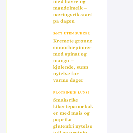
med havre og
mandelmelk –
næringsrik start
på dagen
SØTT UTEN SUKKER
Kremete grønne
smoothiepinner
med spinat og
mango –
kjølende, sunn
nytelse for
varme dager
PROTEINRIK LUNSJ
Smaksrike
kikertepannekak
er med mais og
paprika –
glutenfri nytelse
full av protein