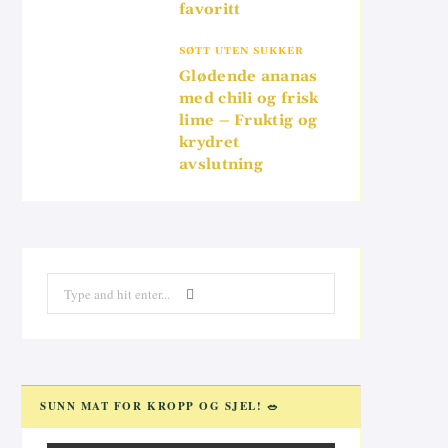
favoritt
SØTT UTEN SUKKER
Glødende ananas
med chili og frisk
lime – Fruktig og
krydret
avslutning
Search
for:
SUNN MAT FOR KROPP OG SJEL! 🥗