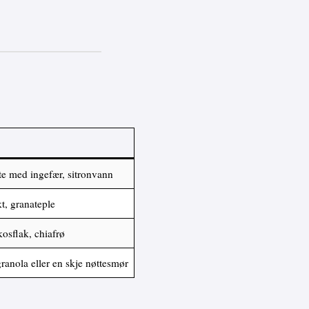
e med ingefær, sitronvann
t, granateple
osflak, chiafrø
anola eller en skje nøttesmør