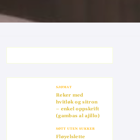
SJØMAT
Reker med
hvitløk og sitron
– enkel oppskrift
(gambas al ajillo)
SØTT UTEN SUKKER
Fløyelslette