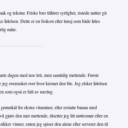
k og tekstur. Friske bær tilfører syrlighet, ristede nøtter gir
e følelsen. Dette er en frokost eller lunsj som både føles
rlig måte.
starte dagen med noe lett, men samtidig mettende. Første
jeg overrasket over hvor kremet den ble. Jeg elsker følelsen
n som også er full av næring.
er grønnkål for ekstra vitaminer, eller erstatte banan med
l gjøre den mer mettende, tilsetter jeg litt nøttesmør eller en
ikker vinner, enten jeg spiser den alene eller serverer den til