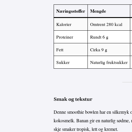
Næringsstoffer
Mengde
Kalorier
Omtrent 280 kcal
Proteiner
Rundt 6 g
Fett
Cirka 9 g
Sukker
Naturlig fruktsukker
Smak og tekstur
Denne smoothie bowlen har en silkemyk og
kokosmelk. Banan gir en naturlig sødme, 
skje smaker tropisk, lett og kremet.