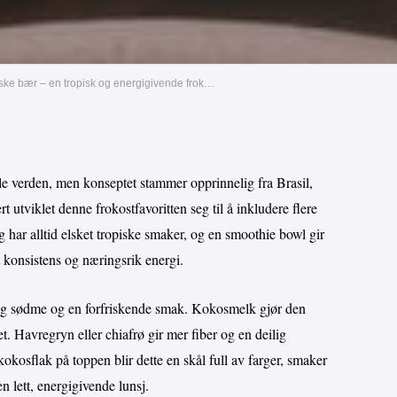
Næringsrik ananas smoothie bowl med kokosmelk og friske bær – en tropisk og energigivende frokost
le verden, men konseptet stammer opprinnelig fra Brasil,
rt utviklet denne frokostfavoritten seg til å inkludere flere
 har alltid elsket tropiske smaker, og en smoothie bowl gir
 konsistens og næringsrik energi.
ig sødme og en forfriskende smak. Kokosmelk gjør den
et. Havregryn eller chiafrø gir mer fiber og en deilig
kokosflak på toppen blir dette en skål full av farger, smaker
en lett, energigivende lunsj.