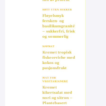
SØTT UTEN SUKKER
Fløyelsmyk
fersken- og
basilikumgranité
– sukkerfri, frisk
og sommerlig
SJØMAT
Kremet tropisk
fiskeceviche med
kokos og
pasjonsfrukt
MAT FOR
VEGETARIANERE
Kremet
kikertsalat med
nori og sitron –
Plantebasert