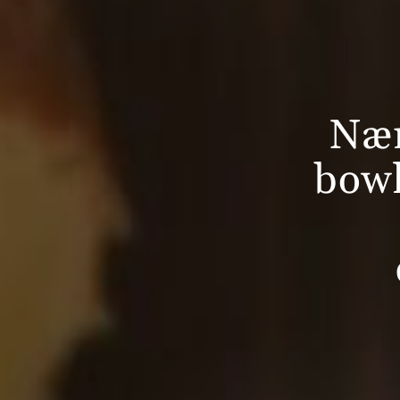
Nær
bowl