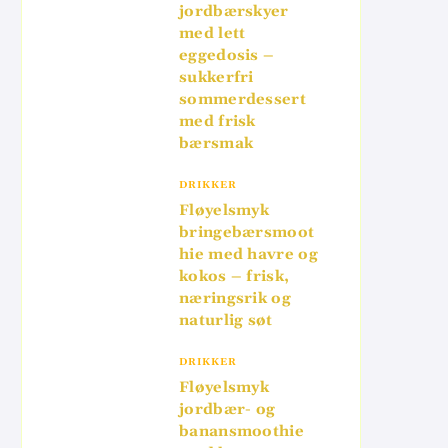
jordbærskyer
med lett
eggedosis –
sukkerfri
sommerdessert
med frisk
bærsmak
DRIKKER
Fløyelsmyk
bringebærsmoot
hie med havre og
kokos – frisk,
næringsrik og
naturlig søt
DRIKKER
Fløyelsmyk
jordbær- og
banansmoothie