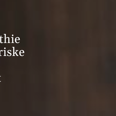
thie
riske
t