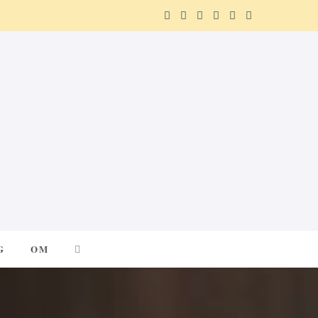
F
X
I
P
R
T
a
(
n
i
e
e
c
T
s
n
d
l
e
w
t
t
d
e
b
i
a
e
i
g
o
t
g
r
t
r
o
t
r
e
a
k
e
a
s
m
G
OM
r
m
t
)