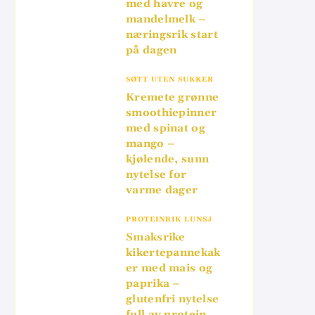
med havre og
mandelmelk –
næringsrik start
på dagen
SØTT UTEN SUKKER
Kremete grønne
smoothiepinner
med spinat og
mango –
kjølende, sunn
nytelse for
varme dager
PROTEINRIK LUNSJ
Smaksrike
kikertepannekak
er med mais og
paprika –
glutenfri nytelse
full av protein