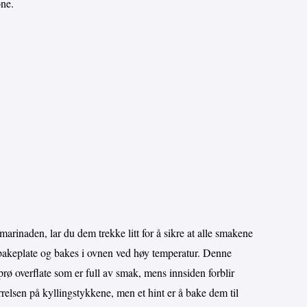
one.
i marinaden, lar du dem trekke litt for å sikre at alle smakene
n bakeplate og bakes i ovnen ved høy temperatur. Denne
rø overflate som er full av smak, mens innsiden forblir
rrelsen på kyllingstykkene, men et hint er å bake dem til