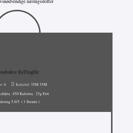
livsnødvendige næringsstoffer
nsbakte Kyllinglår
r:
4
Koketid:
35M
35M
sfakta
450 Kalorier
25g Fett
dering
5.0
/5
(
1
Stemte )