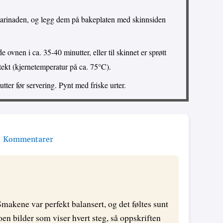
marinaden, og legg dem på bakeplaten med skinnsiden
 ovnen i ca. 35-40 minutter, eller til skinnet er sprøtt
tekt (kjernetemperatur på ca. 75°C).
utter før servering. Pynt med friske urter.
Kommentarer
Smakene var perfekt balansert, og det føltes sunt
oen bilder som viser hvert steg, så oppskriften