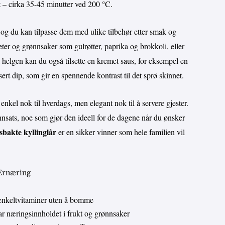
kt – cirka 35-45 minutter ved 200 °C.
, og du kan tilpasse dem med ulike tilbehør etter smak og
er og grønnsaker som gulrøtter, paprika og brokkoli, eller
Til helgen kan du også tilsette en kremet saus, for eksempel en
ert dip, som gir en spennende kontrast til det sprø skinnet.
enkel nok til hverdags, men elegant nok til å servere gjester.
innsats, noe som gjør den ideell for de dagene når du ønsker
bakte kyllinglår
er en sikker vinner som hele familien vil
 Ernæring
enkeltvitaminer uten å bomme
 næringsinnholdet i frukt og grønnsaker