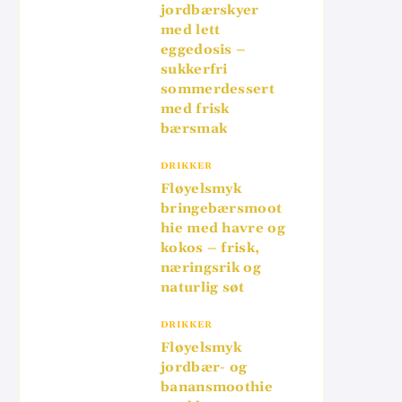
jordbærskyer
med lett
eggedosis –
sukkerfri
sommerdessert
med frisk
bærsmak
DRIKKER
Fløyelsmyk
bringebærsmoot
hie med havre og
kokos – frisk,
næringsrik og
naturlig søt
DRIKKER
Fløyelsmyk
jordbær- og
banansmoothie