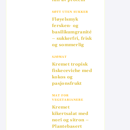
SØTT UTEN SUKKER
Fløyelsmyk
fersken- og
basilikumgranité
– sukkerfri, frisk
og sommerlig
SJØMAT
Kremet tropisk
fiskeceviche med
kokos og
pasjonsfrukt
MAT FOR
VEGETARIANERE
Kremet
kikertsalat med
nori og sitron –
Plantebasert