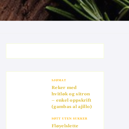
SJØMAT
Reker med
hvitløk og sitron
– enkel oppskrift
(gambas al ajillo)
SØTT UTEN SUKKER
Fløyelslette