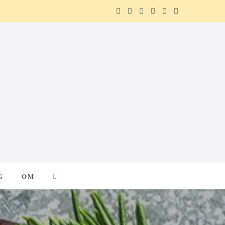
F
X
I
P
R
T
a
(
n
i
e
e
c
T
s
n
d
l
e
w
t
t
d
e
b
i
a
e
i
g
o
t
g
r
t
r
o
t
r
e
a
k
e
a
s
m
G
OM
r
m
t
)