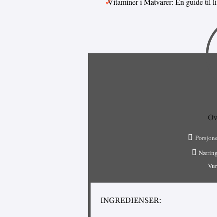
Vitaminer i Matvarer: En guide til 
Ov
Porsjone
Næring
Vur
INGREDIENSER: