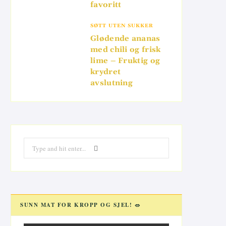
favoritt
SØTT UTEN SUKKER
Glødende ananas
med chili og frisk
lime – Fruktig og
krydret
avslutning
Search
for:
SUNN MAT FOR KROPP OG SJEL! 🥗