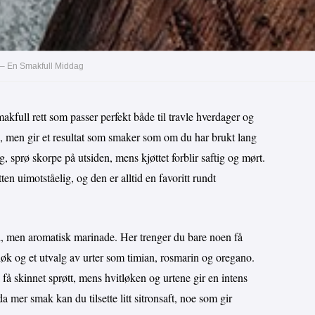
n – En Smakfull Middag
akfull rett som passer perfekt både til travle hverdager og
de, men gir et resultat som smaker som om du har brukt lang
g, sprø skorpe på utsiden, mens kjøttet forblir saftig og mørt.
n uimotståelig, og den er alltid en favoritt rundt
, men aromatisk marinade. Her trenger du bare noen få
tløk og et utvalg av urter som timian, rosmarin og oregano.
 å få skinnet sprøtt, mens hvitløken og urtene gir en intens
a mer smak kan du tilsette litt sitronsaft, noe som gir