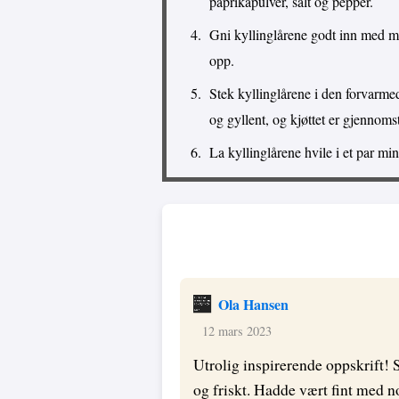
paprikapulver, salt og pepper.
Gni kyllinglårene godt inn med 
opp.
Stek kyllinglårene i den forvarmede
og gyllent, og kjøttet er gjennoms
La kyllinglårene hvile i et par min
Ola Hansen
12 mars 2023
Utrolig inspirerende oppskrift! 
og friskt. Hadde vært fint med n