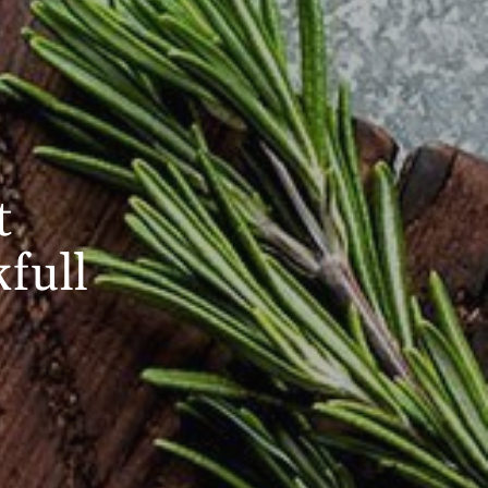
t
full