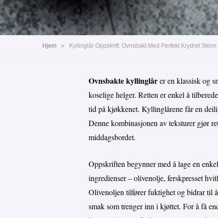
»
Hjem
Kyllinglår Oppskrift: Ovnsbakt Med Perfekt Krydret Skin
Ovnsbakte kyllinglår
er en klassisk og sm
koselige helger. Retten er enkel å tilbere
tid på kjøkkenet. Kyllinglårene får en deili
Denne kombinasjonen av teksturer gjør rette
middagsbordet.
Oppskriften begynner med å lage en enkel
ingredienser – olivenolje, ferskpresset hvi
Olivenoljen tilfører fuktighet og bidrar til
smak som trenger inn i kjøttet. For å få end