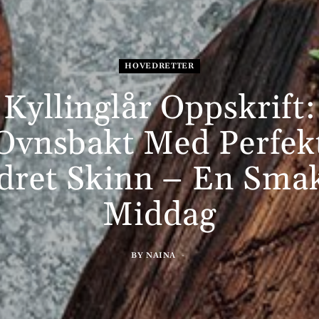
HOVEDRETTER
Kyllinglår Oppskrift:
Ovnsbakt Med Perfek
dret Skinn – En Smak
Middag
BY
NAINA