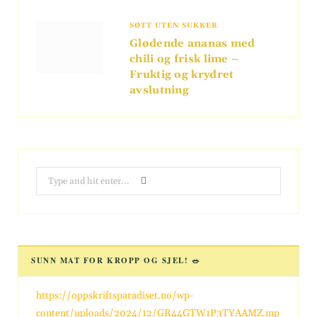
SØTT UTEN SUKKER
Glødende ananas med
chili og frisk lime –
Fruktig og krydret
avslutning
Search
for:
SUNN MAT FOR KROPP OG SJEL! 🥗
https://oppskriftsparadiset.no/wp-
content/uploads/2024/12/GR44GTW1P3TYAAMZ.mp