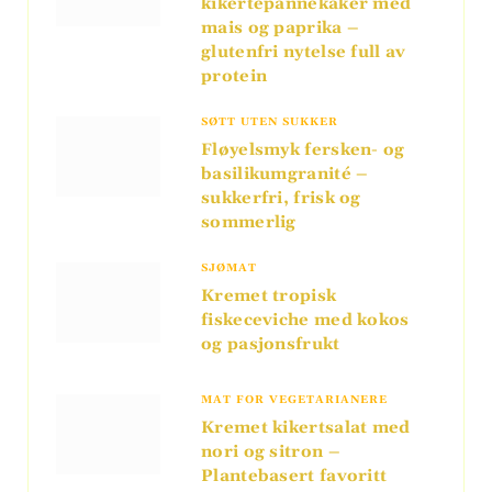
kikertepannekaker med
mais og paprika –
glutenfri nytelse full av
protein
SØTT UTEN SUKKER
Fløyelsmyk fersken- og
basilikumgranité –
sukkerfri, frisk og
sommerlig
SJØMAT
Kremet tropisk
fiskeceviche med kokos
og pasjonsfrukt
MAT FOR VEGETARIANERE
Kremet kikertsalat med
nori og sitron –
Plantebasert favoritt