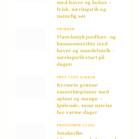
med havre og kokos –
frisk, næringsrik og
naturlig søt
DRIKKER
Fløyelsmyk jordbær- og
banansmoothie med
havre og mandelmelk –
næringsrik start på
dagen
SØTT UTEN SUKKER
Kremete grønne
smoothiepinner med
spinat og mango –
kjølende, sunn nytelse
for varme dager
PROTEINRIK LUNSJ
Smaksrike