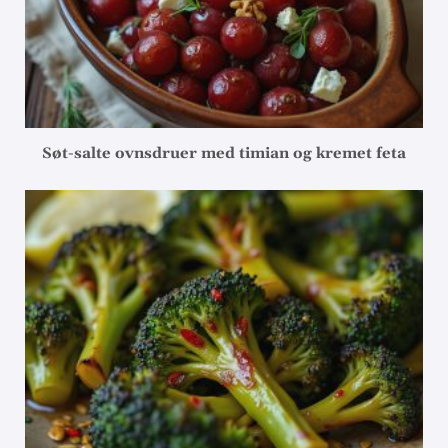
Søt-salte ovnsdruer med timian og kremet feta