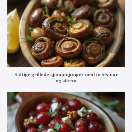
Saftige grillede sjampinjonger med urtesmør
og sitron