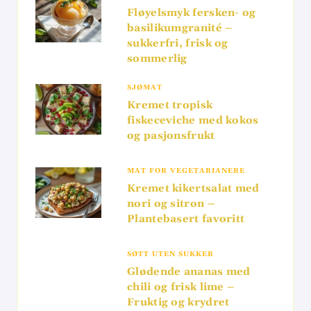
Fløyelsmyk fersken- og
basilikumgranité –
sukkerfri, frisk og
sommerlig
SJØMAT
Kremet tropisk
fiskeceviche med kokos
og pasjonsfrukt
MAT FOR VEGETARIANERE
Kremet kikertsalat med
nori og sitron –
Plantebasert favoritt
SØTT UTEN SUKKER
Glødende ananas med
chili og frisk lime –
Fruktig og krydret