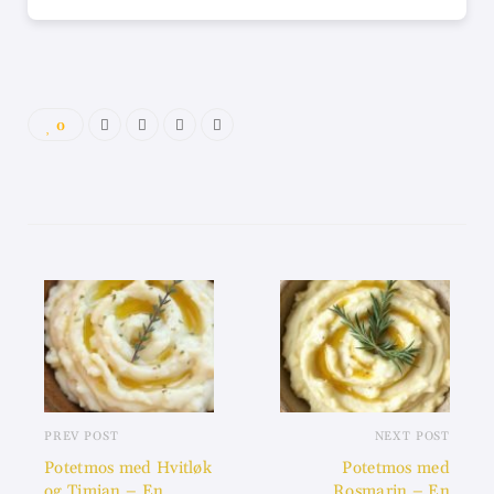
0
PREV POST
NEXT POST
Potetmos med Hvitløk
Potetmos med
og Timian – En
Rosmarin – En