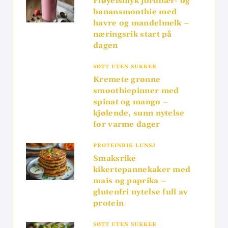
Fløyelsmyk jordbær- og
banansmoothie med
havre og mandelmelk –
næringsrik start på
dagen
SØTT UTEN SUKKER
Kremete grønne
smoothiepinner med
spinat og mango –
kjølende, sunn nytelse
for varme dager
PROTEINRIK LUNSJ
Smaksrike
kikertepannekaker med
mais og paprika –
glutenfri nytelse full av
protein
SØTT UTEN SUKKER