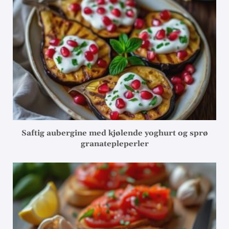
Saftig aubergine med kjølende yoghurt og sprø
granatepleperler