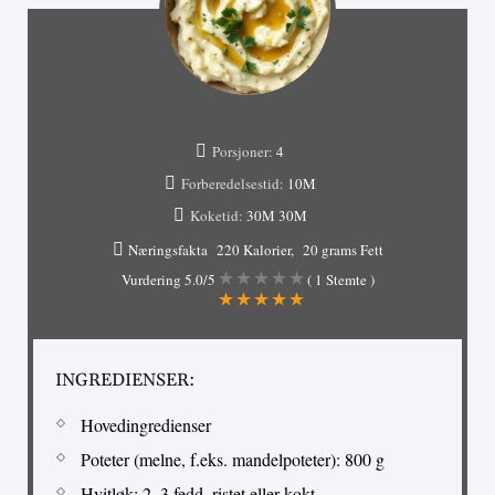
Porsjoner:
4
Forberedelsestid:
10M
Koketid:
30M
30M
Næringsfakta
220 Kalorier
20 grams Fett
Vurdering
5.0
/5
(
1
Stemte )
INGREDIENSER:
Hovedingredienser
Poteter (melne, f.eks. mandelpoteter): 800 g
Hvitløk: 2–3 fedd, ristet eller kokt