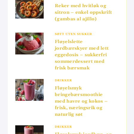
Reker med hvitløk og
sitron – enkel oppskrift
(gambas al ajillo)
SØTT UTEN SUKKER
Fløyelslette
jordbærskyer med lett
eggedosis – sukkerfri
sommerdessert med
frisk bærsmak
DRIKKER
Fløyelsmyk
bringebærsmoothie
med havre og kokos –
frisk, næringsrik og
naturlig søt
DRIKKER