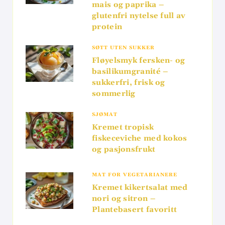
mais og paprika –
glutenfri nytelse full av
protein
SØTT UTEN SUKKER
Fløyelsmyk fersken- og
basilikumgranité –
sukkerfri, frisk og
sommerlig
SJØMAT
Kremet tropisk
fiskeceviche med kokos
og pasjonsfrukt
MAT FOR VEGETARIANERE
Kremet kikertsalat med
nori og sitron –
Plantebasert favoritt