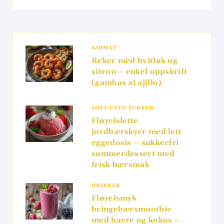
SJØMAT
Reker med hvitløk og
sitron – enkel oppskrift
(gambas al ajillo)
SØTT UTEN SUKKER
Fløyelslette
jordbærskyer med lett
eggedosis – sukkerfri
sommerdessert med
frisk bærsmak
DRIKKER
Fløyelsmyk
bringebærsmoothie
med havre og kokos –