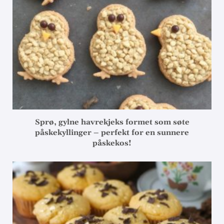
Sprø, gylne havrekjeks formet som søte
påskekyllinger – perfekt for en sunnere
påskekos!