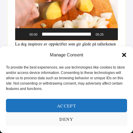
00:00
00:25
La deg inspirere av oppskrifter som gir glede på tallerkenen
og styrke i hverdagen. Enten du er ute etter raske løsninger
Manage Consent
eller vil prøve noe nytt, er vi her for å hjelpe deg med å nå
dine helse- og livsstilsmål.”
To provide the best experiences, we use technologies like cookies to store
and/or access device information. Consenting to these technologies will
allow us to process data such as browsing behavior or unique IDs on this
site. Not consenting or withdrawing consent, may adversely affect certain
features and functions.
ACCEPT
DENY