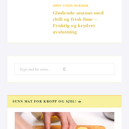
SØTT UTEN SUKKER
Glødende ananas med
chili og frisk lime –
Fruktig og krydret
avslutning
Search
for:
SUNN MAT FOR KROPP OG SJEL! 🥗
Videoavspiller