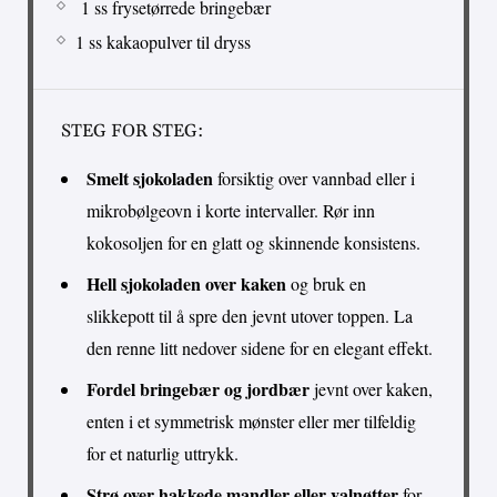
1 ss frysetørrede bringebær
1 ss kakaopulver til dryss
STEG FOR STEG:
Smelt sjokoladen
forsiktig over vannbad eller i
mikrobølgeovn i korte intervaller. Rør inn
kokosoljen for en glatt og skinnende konsistens.
Hell sjokoladen over kaken
og bruk en
slikkepott til å spre den jevnt utover toppen. La
den renne litt nedover sidene for en elegant effekt.
Fordel bringebær og jordbær
jevnt over kaken,
enten i et symmetrisk mønster eller mer tilfeldig
for et naturlig uttrykk.
Strø over hakkede mandler eller valnøtter
for