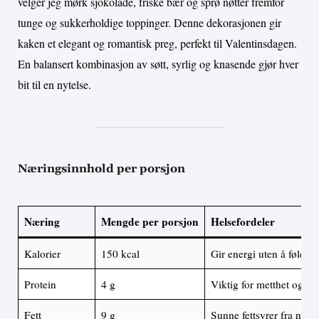
velger jeg mørk sjokolade, friske bær og sprø nøtter fremfor
tunge og sukkerholdige toppinger. Denne dekorasjonen gir
kaken et elegant og romantisk preg, perfekt til Valentinsdagen.
En balansert kombinasjon av søtt, syrlig og knasende gjør hver
bit til en nytelse.
Næringsinnhold per porsjon
Næring
Mengde per porsjon
Helsefordeler
Kalorier
150 kcal
Gir energi uten å føles t
Protein
4 g
Viktig for metthet og m
Fett
9 g
Sunne fettsyrer fra nøtt