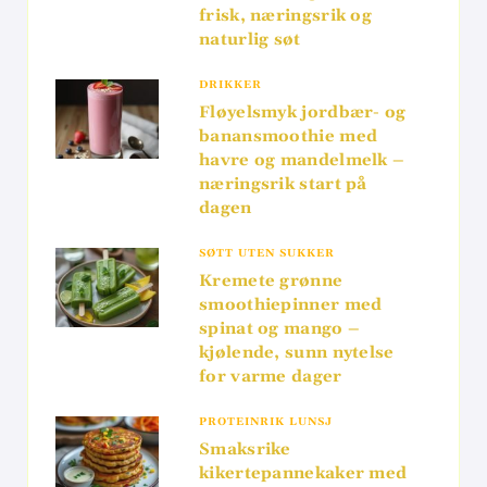
frisk, næringsrik og
naturlig søt
DRIKKER
Fløyelsmyk jordbær- og
banansmoothie med
havre og mandelmelk –
næringsrik start på
dagen
SØTT UTEN SUKKER
Kremete grønne
smoothiepinner med
spinat og mango –
kjølende, sunn nytelse
for varme dager
PROTEINRIK LUNSJ
Smaksrike
kikertepannekaker med