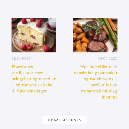
PREV POST
NEXT POST
Fløyelsmyk
Mør indrefilet med
vaniljekake med
ovnsbakte grønnsaker
bringebær og mandler
og rødvinssaus –
– en romantisk kake
perfekt for en
til Valentinsdagen
romantisk middag
hjemme
RELATED POSTS