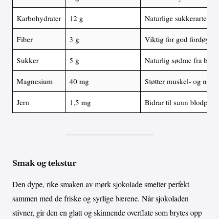
Karbohydrater
12 g
Naturlige sukkerarter fr
Fiber
3 g
Viktig for god fordøyels
Sukker
5 g
Naturlig sødme fra bær
Magnesium
40 mg
Støtter muskel- og nerv
Jern
1,5 mg
Bidrar til sunn blodpro
Smak og tekstur
Den dype, rike smaken av mørk sjokolade smelter perfekt
sammen med de friske og syrlige bærene. Når sjokoladen
stivner, gir den en glatt og skinnende overflate som brytes opp