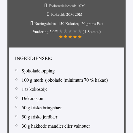
Forberedelsestid:
10M
Koketid:
20M
20M
Næringsfakta
150 Kalorier
20 grams Fett
Vurdering
5.0
/5
(
1
Stemte )
INGREDIENSER:
Sjokoladetopping
100 g mørk sjokolade (minimum 70 % kakao)
1 ts kokosolje
Dekorasjon
50 g friske bringebær
50 g friske jordbær
30 g hakkede mandler eller valnøtter