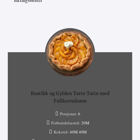
Rustikk og Gylden Tarte Tatin med
Fullkornsbunn
Porsjoner:
6
Forberedelsestid:
20M
Koketid:
40M
40M