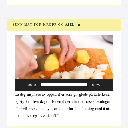
SUNN MAT FOR KROPP OG SJEL! 🥗
Videoavspiller
00:00
00:25
La deg inspirere av oppskrifter som gir glede på tallerkenen
og styrke i hverdagen. Enten du er ute etter raske løsninger
eller vil prøve noe nytt, er vi her for å hjelpe deg med å nå
dine helse- og livsstilsmål.”