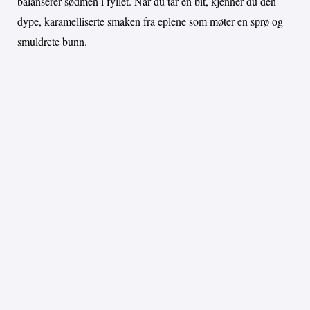
balanserer sødmen i fyllet. Når du tar en bit, kjenner du den
dype, karamelliserte smaken fra eplene som møter en sprø og
smuldrete bunn.