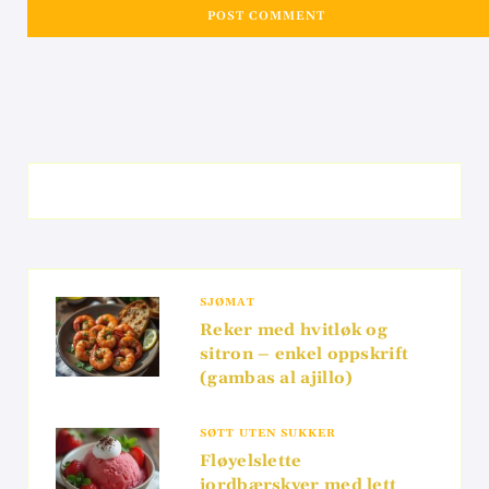
SJØMAT
Reker med hvitløk og
sitron – enkel oppskrift
(gambas al ajillo)
SØTT UTEN SUKKER
Fløyelslette
jordbærskyer med lett