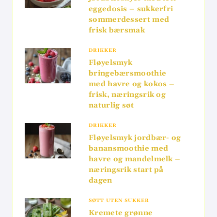
eggedosis – sukkerfri
sommerdessert med
frisk bærsmak
DRIKKER
Fløyelsmyk
bringebærsmoothie
med havre og kokos –
frisk, næringsrik og
naturlig søt
DRIKKER
Fløyelsmyk jordbær- og
banansmoothie med
havre og mandelmelk –
næringsrik start på
dagen
SØTT UTEN SUKKER
Kremete grønne