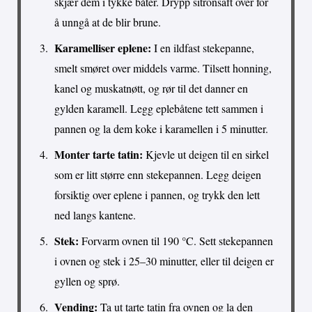
skjær dem i tykke båter. Drypp sitronsaft over for
å unngå at de blir brune.
Karamelliser eplene:
I en ildfast stekepanne,
smelt smøret over middels varme. Tilsett honning,
kanel og muskatnøtt, og rør til det danner en
gylden karamell. Legg eplebåtene tett sammen i
pannen og la dem koke i karamellen i 5 minutter.
Monter tarte tatin:
Kjevle ut deigen til en sirkel
som er litt større enn stekepannen. Legg deigen
forsiktig over eplene i pannen, og trykk den lett
ned langs kantene.
Stek:
Forvarm ovnen til 190 °C. Sett stekepannen
i ovnen og stek i 25–30 minutter, eller til deigen er
gyllen og sprø.
Vending:
Ta ut tarte tatin fra ovnen og la den