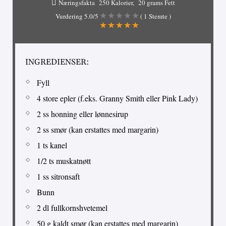
Næringsfakta
250 Kalorier
20 grams Fett
Vurdering
5.0
/5
(
1
Stemte )
INGREDIENSER:
Fyll
4 store epler (f.eks. Granny Smith eller Pink Lady)
2 ss honning eller lønnesirup
2 ss smør (kan erstattes med margarin)
1 ts kanel
1/2 ts muskatnøtt
1 ss sitronsaft
Bunn
2 dl fullkornshvetemel
50 g kaldt smør (kan erstattes med margarin)