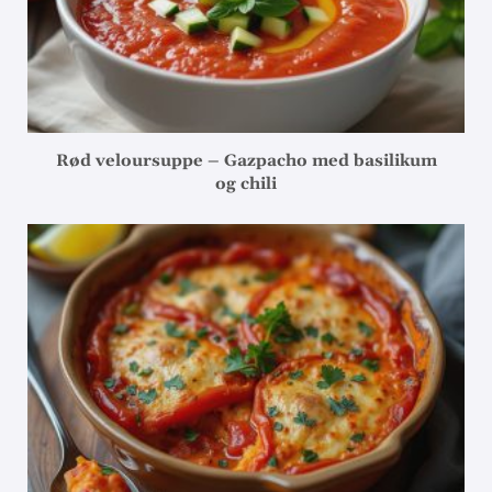
Rød veloursuppe – Gazpacho med basilikum
og chili