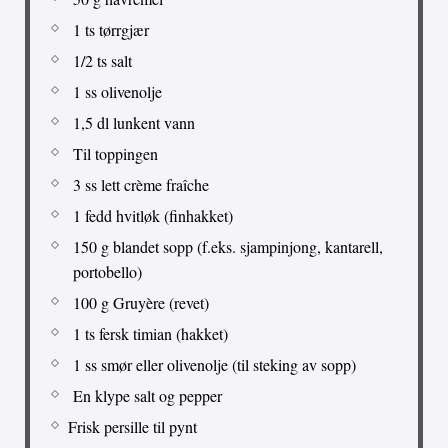
1 ts tørrgjær
1/2 ts salt
1 ss olivenolje
1,5 dl lunkent vann
Til toppingen
3 ss lett crème fraîche
1 fedd hvitløk (finhakket)
150 g blandet sopp (f.eks. sjampinjong, kantarell,
portobello)
100 g Gruyère (revet)
1 ts fersk timian (hakket)
1 ss smør eller olivenolje (til steking av sopp)
En klype salt og pepper
Frisk persille til pynt