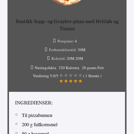
Rustikk Sopp- og Gruyère-pizza med Hvitløk og
Timian
Porsjoner:
4
Forberedelsestid:
30M
Koketid:
20M
20M
Næringsfakta
320 Kalorier
20 grams Fett
Vurdering
5.0
/5
(
1
Stemte )
INGREDIENSER:
Til pizzabunnen
200 g fullkornsmel
50 g havremel