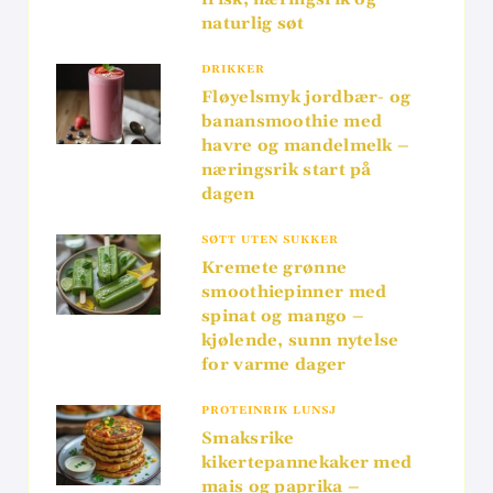
naturlig søt
DRIKKER
Fløyelsmyk jordbær- og
banansmoothie med
havre og mandelmelk –
næringsrik start på
dagen
SØTT UTEN SUKKER
Kremete grønne
smoothiepinner med
spinat og mango –
kjølende, sunn nytelse
for varme dager
PROTEINRIK LUNSJ
Smaksrike
kikertepannekaker med
mais og paprika –