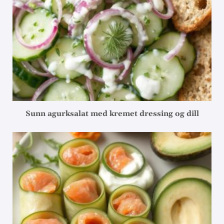
Sunn agurksalat med kremet dressing og dill