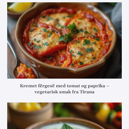
Kremet fërgesë med tomat og paprika –
vegetarisk smak fra Tirana