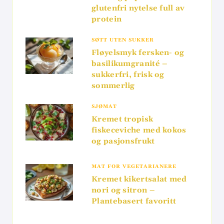
glutenfri nytelse full av
protein
SØTT UTEN SUKKER
Fløyelsmyk fersken- og
basilikumgranité –
sukkerfri, frisk og
sommerlig
SJØMAT
Kremet tropisk
fiskeceviche med kokos
og pasjonsfrukt
MAT FOR VEGETARIANERE
Kremet kikertsalat med
nori og sitron –
Plantebasert favoritt