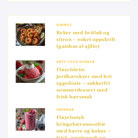
SJØMAT
Reker med hvitløk og
sitron – enkel oppskrift
(gambas al ajillo)
SØTT UTEN SUKKER
Fløyelslette
jordbærskyer med lett
eggedosis – sukkerfri
sommerdessert med
frisk bærsmak
DRIKKER
Fløyelsmyk
bringebærsmoothie
med havre og kokos –
frisk, næringsrik og