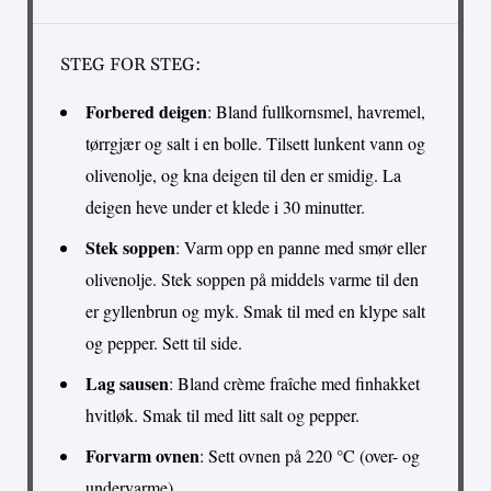
STEG FOR STEG:
Forbered deigen
: Bland fullkornsmel, havremel,
tørrgjær og salt i en bolle. Tilsett lunkent vann og
olivenolje, og kna deigen til den er smidig. La
deigen heve under et klede i 30 minutter.
Stek soppen
: Varm opp en panne med smør eller
olivenolje. Stek soppen på middels varme til den
er gyllenbrun og myk. Smak til med en klype salt
og pepper. Sett til side.
Lag sausen
: Bland crème fraîche med finhakket
hvitløk. Smak til med litt salt og pepper.
Forvarm ovnen
: Sett ovnen på 220 °C (over- og
undervarme).