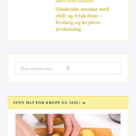
SØTT UTEN SUKKER
Glødende ananas med
chili og frisk lime –
Fruktig og krydret
avslutning
Search
for:
SUNN MAT FOR KROPP OG SJEL! 🥗
Videoavspiller