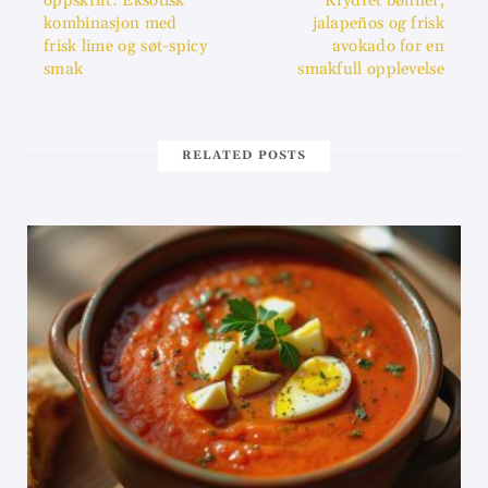
oppskrift: Eksotisk
Krydret bønner,
kombinasjon med
jalapeños og frisk
frisk lime og søt-spicy
avokado for en
smak
smakfull opplevelse
RELATED POSTS