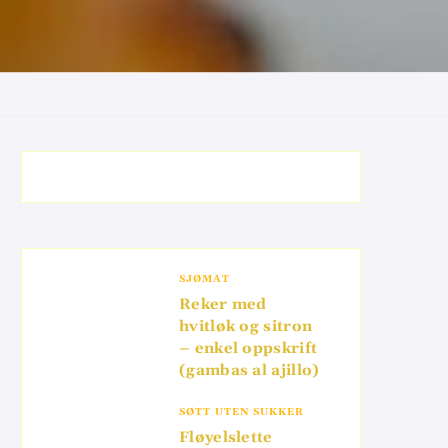
SJØMAT
Reker med
hvitløk og sitron
– enkel oppskrift
(gambas al ajillo)
SØTT UTEN SUKKER
Fløyelslette