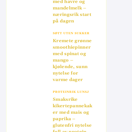
med havre og
mandelmelk –
næringsrik start
på dagen
SØTT UTEN SUKKER
Kremete grønne
smoothiepinner
med spinat og
mango –
kjølende, sunn
nytelse for
varme dager
PROTEINRIK LUNSJ
Smaksrike
kikertepannekak
er med mais og
paprika –
glutenfri nytelse
full av protein