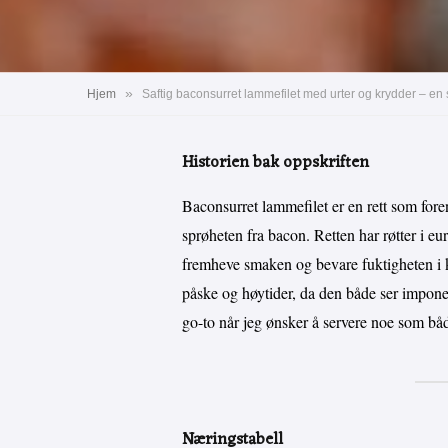
»
Hjem
Saftig baconsurret lammefilet med urter og krydder – en s
Historien bak oppskriften
Baconsurret lammefilet er en rett som fore
sprøheten fra bacon. Retten har røtter i eu
fremheve smaken og bevare fuktigheten i kj
påske og høytider, da den både ser impone
go-to når jeg ønsker å servere noe som både
Næringstabell