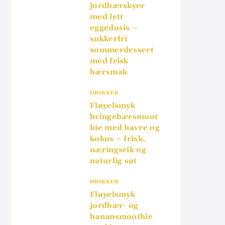
jordbærskyer
med lett
eggedosis –
sukkerfri
sommerdessert
med frisk
bærsmak
DRIKKER
Fløyelsmyk
bringebærsmoot
hie med havre og
kokos – frisk,
næringsrik og
naturlig søt
DRIKKER
Fløyelsmyk
jordbær- og
banansmoothie