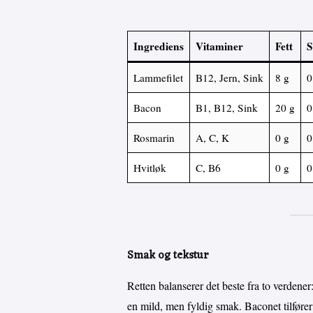
Ingrediens
Vitaminer
Fett
S
Lammefilet
B12, Jern, Sink
8 g
0
Bacon
B1, B12, Sink
20 g
0
Rosmarin
A, C, K
0 g
0
Hvitløk
C, B6
0 g
0
Smak og tekstur
Retten balanserer det beste fra to verdener
en mild, men fyldig smak. Baconet tilfører