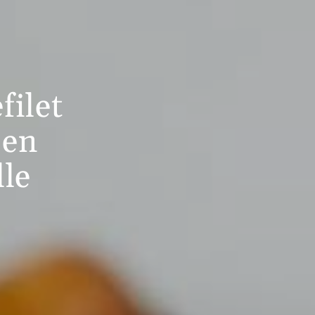
filet
 en
lle