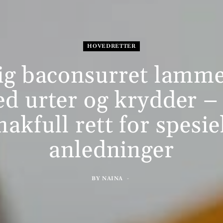
HOVEDRETTER
ig baconsurret lamme
d urter og krydder –
akfull rett for spesie
anledninger
BY
NAINA