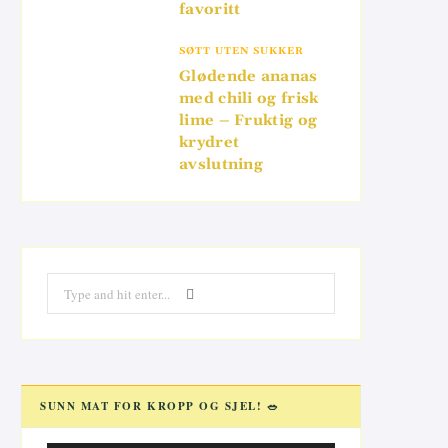
favoritt
SØTT UTEN SUKKER
Glødende ananas
med chili og frisk
lime – Fruktig og
krydret
avslutning
Search
for:
SUNN MAT FOR KROPP OG SJEL! 🥗