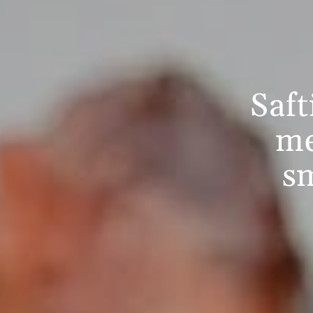
Saft
me
sm