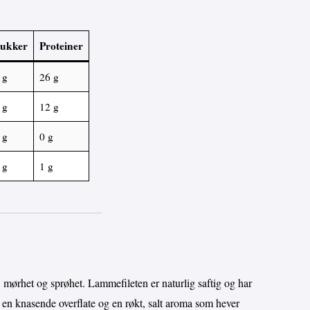
ukker
Proteiner
 g
26 g
 g
12 g
 g
0 g
 g
1 g
: mørhet og sprøhet. Lammefileten er naturlig saftig og har
 en knasende overflate og en røkt, salt aroma som hever