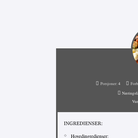
Porsjoner:
4
Forb
Næringsf
Vur
INGREDIENSER:
Hovedingredienser: