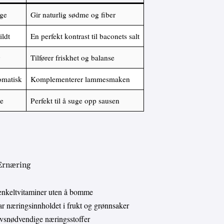
ige
Gir naturlig sødme og fiber
ldt
En perfekt kontrast til baconets salt
g
Tilfører friskhet og balanse
omatisk
Komplementerer lammesmaken
e
Perfekt til å suge opp sausen
 Ernæring
enkeltvitaminer uten å bomme
 næringsinnholdet i frukt og grønnsaker
livsnødvendige næringsstoffer