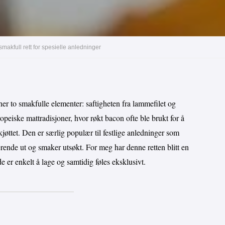
makfull rett for spesielle anledninger
ner to smakfulle elementer: saftigheten fra lammefilet og
ropeiske mattradisjoner, hvor røkt bacon ofte ble brukt for å
øttet. Den er særlig populær til festlige anledninger som
rende ut og smaker utsøkt. For meg har denne retten blitt en
 er enkelt å lage og samtidig føles eksklusivt.