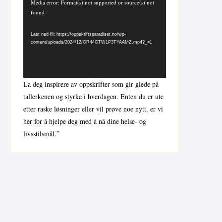
Videoavspiller
Media error: Format(s) not supported or source(s) not
found
Last ned fil: https://oppskriftsparadiset.no/wp-
content/uploads/2024/12/GR44GTW1P3TYAAMZ.mp4?_=1
La deg inspirere av oppskrifter som gir glede på
tallerkenen og styrke i hverdagen. Enten du er ute
etter raske løsninger eller vil prøve noe nytt, er vi
her for å hjelpe deg med å nå dine helse- og
livsstilsmål.”