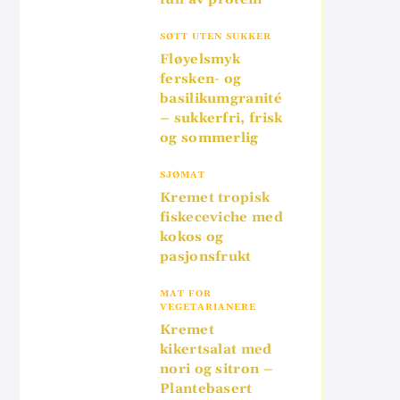
SØTT UTEN SUKKER
Fløyelsmyk
fersken- og
basilikumgranité
– sukkerfri, frisk
og sommerlig
SJØMAT
Kremet tropisk
fiskeceviche med
kokos og
pasjonsfrukt
MAT FOR
VEGETARIANERE
Kremet
kikertsalat med
nori og sitron –
Plantebasert