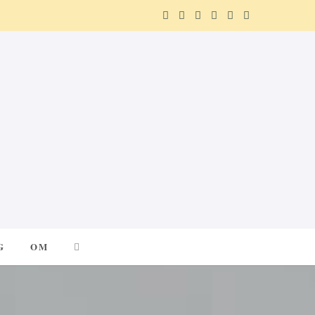
F
X
I
P
R
T
a
(
n
i
e
e
c
T
s
n
d
l
e
w
t
t
d
e
b
i
a
e
i
g
o
t
g
r
t
r
o
t
r
e
a
k
e
a
s
m
G
OM
r
m
t
)