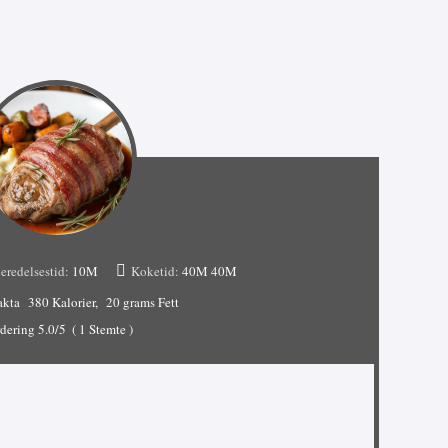
eredelsestid:
10M
Koketid:
40M
40M
akta
380 Kalorier
20 grams Fett
dering
5.0
/5
(
1
Stemte )