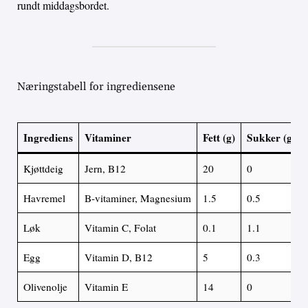
rundt middagsbordet.
Næringstabell for ingrediensene
Ingrediens
Vitaminer
Fett (g)
Sukker (g)
Kjøttdeig
Jern, B12
20
0
Havremel
B-vitaminer, Magnesium
1.5
0.5
Løk
Vitamin C, Folat
0.1
1.1
Egg
Vitamin D, B12
5
0.3
Olivenolje
Vitamin E
14
0