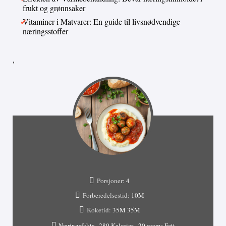
frukt og grønnsaker
Vitaminer i Matvarer: En guide til livsnødvendige
næringsstoffer
,
Porsjoner:
4
Forberedelsestid:
10M
Koketid:
35M
35M
Næringsfakta
280 Kalorier
20 grams Fett