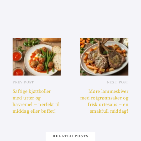
PREV POST
NEXT POST
Saftige kjøttboller
Møre lammeskiver
med urter og
med rotgrønnsaker og
havremel – perfekt til
frisk urtesaus – en
middag eller buffet!
smakfull middag!
RELATED POSTS