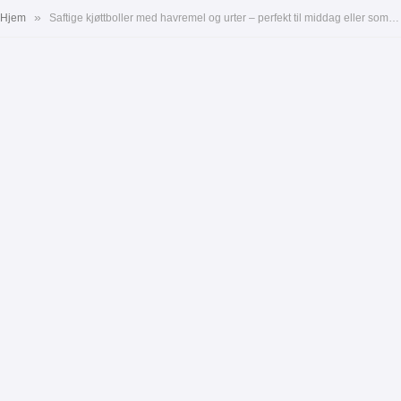
»
Hjem
Saftige kjøttboller med havremel og urter – perfekt til middag eller som en del av en buffet!