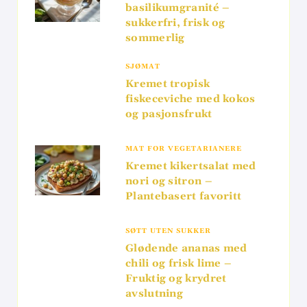
basilikumgranité –
sukkerfri, frisk og
sommerlig
SJØMAT
Kremet tropisk
fiskeceviche med kokos
og pasjonsfrukt
MAT FOR VEGETARIANERE
Kremet kikertsalat med
nori og sitron –
Plantebasert favoritt
SØTT UTEN SUKKER
Glødende ananas med
chili og frisk lime –
Fruktig og krydret
avslutning