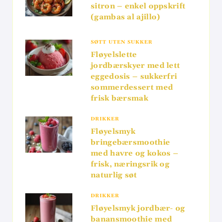
sitron – enkel oppskrift
(gambas al ajillo)
SØTT UTEN SUKKER
Fløyelslette
jordbærskyer med lett
eggedosis – sukkerfri
sommerdessert med
frisk bærsmak
DRIKKER
Fløyelsmyk
bringebærsmoothie
med havre og kokos –
frisk, næringsrik og
naturlig søt
DRIKKER
Fløyelsmyk jordbær- og
banansmoothie med