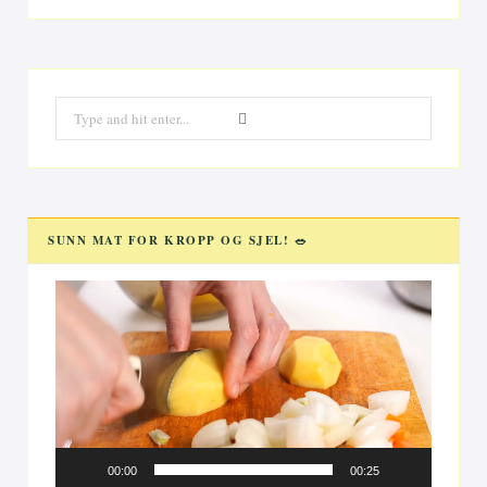
Search
for:
SUNN MAT FOR KROPP OG SJEL! 🥗
Videoavspiller
00:00
00:25