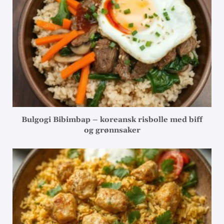
Bulgogi Bibimbap – koreansk risbolle med biff
og grønnsaker