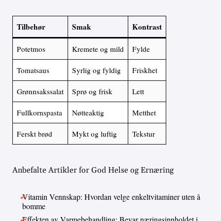
Tilbehør
Smak
Kontrast
Potetmos
Kremete og mild
Fylde
Tomatsaus
Syrlig og fyldig
Friskhet
Grønnsakssalat
Sprø og frisk
Lett
Fullkornspasta
Nøtteaktig
Metthet
Ferskt brød
Mykt og luftig
Tekstur
Anbefalte Artikler for God Helse og Ernæring
Vitamin Vennskap: Hvordan velge enkeltvitaminer uten å
bomme
Effekten av Varmebehandling: Bevar næringsinnholdet i