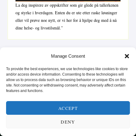
La deg inspirere av oppskrifter som gir glede på tallerkenen
og styrke i hverdagen. Enten du er ute etter raske løsninger
eller vil prøve noe nytt, er vi her for å hjelpe deg med å nå
dine helse- og livsstilsmål.”
Manage Consent
To provide the best experiences, we use technologies like cookies to store
and/or access device information. Consenting to these technologies will
allow us to process data such as browsing behavior or unique IDs on this
site. Not consenting or withdrawing consent, may adversely affect certain
features and functions.
ACCEPT
SUNN MAT FRA HELE VERDEN
KATEGORIER
SMARTE MATVALG
OM
DENY
POPULÆRE OPPSKRIFTER