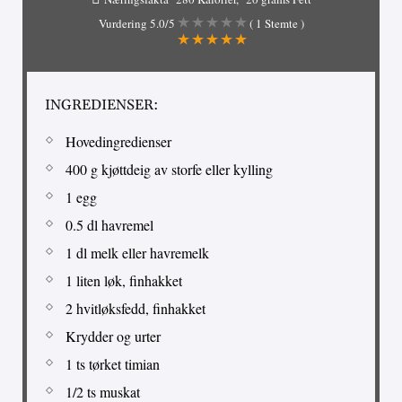
Vurdering
5.0
/5
(
1
Stemte )
INGREDIENSER:
Hovedingredienser
400 g kjøttdeig av storfe eller kylling
1 egg
0.5 dl havremel
1 dl melk eller havremelk
1 liten løk, finhakket
2 hvitløksfedd, finhakket
Krydder og urter
1 ts tørket timian
1/2 ts muskat