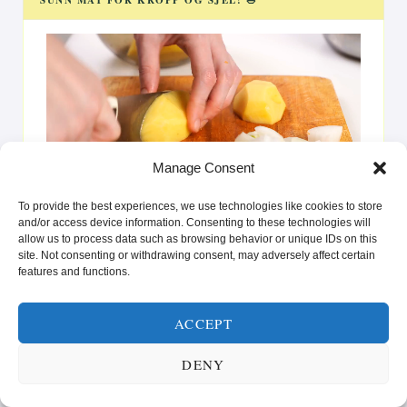
Videoavspiller
Manage Consent
00:00
00:25
To provide the best experiences, we use technologies like cookies to store
La deg inspirere av oppskrifter som gir glede på tallerkenen
and/or access device information. Consenting to these technologies will
allow us to process data such as browsing behavior or unique IDs on this
og styrke i hverdagen. Enten du er ute etter raske løsninger
site. Not consenting or withdrawing consent, may adversely affect certain
eller vil prøve noe nytt, er vi her for å hjelpe deg med å nå
features and functions.
dine helse- og livsstilsmål.”
ACCEPT
DENY