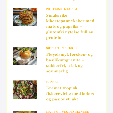
PROTEINRIK LUNSJ
Smaksrike
kikertepannekaker med
mais og paprika –
glutenfri nytelse full av
protein
SØTT UTEN SUKKER
Fløyelsmyk fersken- og
basilikumgranité –
sukkerfri, frisk og
sommerlig
SJØMAT
Kremet tropisk
fiskeceviche med kokos
og pasjonsfrukt
MAT FOR VEGETARIANERE