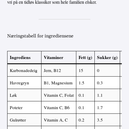
vri på en tidløs klassiker som hele familien elsker.
Næringstabell for ingrediensene
Ingrediens
Vitaminer
Fett (g)
Sukker (g)
Pro
Karbonadedeig
Jern, B12
15
0
25
Havregryn
B1, Magnesium
1.5
0.3
3.3
Løk
Vitamin C, Folat
0.1
1.1
0.3
Poteter
Vitamin C, B6
0.1
1.7
2.0
Gulrøtter
Vitamin A, C
0.2
3.5
0.9