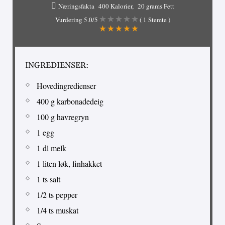
Næringsfakta
400 Kalorier
20 grams Fett
Vurdering
5.0
/5
(
1
Stemte )
INGREDIENSER:
Hovedingredienser
400 g karbonadedeig
100 g havregryn
1 egg
1 dl melk
1 liten løk, finhakket
1 ts salt
1/2 ts pepper
1/4 ts muskat