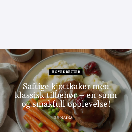
HOVEDRETTER
Saftige kjøttkaker med
klassisk tilbehør – en sunn
og smakfull opplevelse!
BY
NAINA