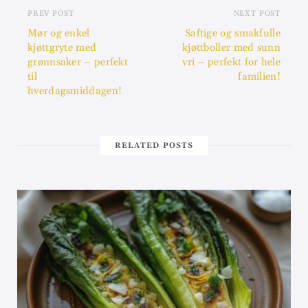
PREV POST
NEXT POST
Mør og enkel
Saftige og smakfulle
kjøttgryte med
kjøttboller med sunn
grønnsaker – perfekt
vri – perfekt for hele
til
familien!
hverdagsmiddagen!
RELATED POSTS