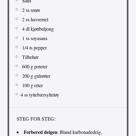
Saus
2 ss smør
2 ss havremel
4 dl kjøttbuljong
1 ss soyasaus
1/4 ts pepper
Tilbehør
600 g poteter
200 g gulrøtter
100 g erter
4 ss tyttebærsyltetøy
STEG FOR STEG:
Forbered deigen
: Bland karbonadedeig,