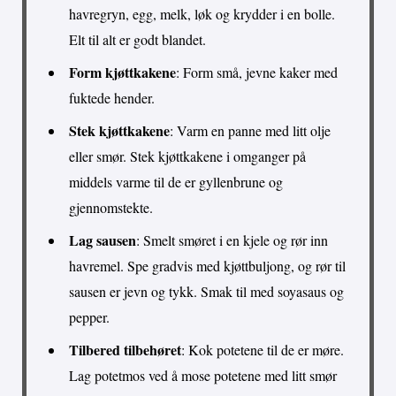
havregryn, egg, melk, løk og krydder i en bolle.
Elt til alt er godt blandet.
Form kjøttkakene
: Form små, jevne kaker med
fuktede hender.
Stek kjøttkakene
: Varm en panne med litt olje
eller smør. Stek kjøttkakene i omganger på
middels varme til de er gyllenbrune og
gjennomstekte.
Lag sausen
: Smelt smøret i en kjele og rør inn
havremel. Spe gradvis med kjøttbuljong, og rør til
sausen er jevn og tykk. Smak til med soyasaus og
pepper.
Tilbered tilbehøret
: Kok potetene til de er møre.
Lag potetmos ved å mose potetene med litt smør