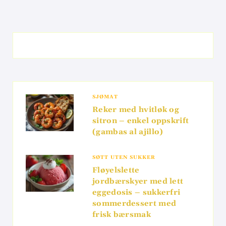
SJØMAT
Reker med hvitløk og
sitron – enkel oppskrift
(gambas al ajillo)
SØTT UTEN SUKKER
Fløyelslette
jordbærskyer med lett
eggedosis – sukkerfri
sommerdessert med
frisk bærsmak