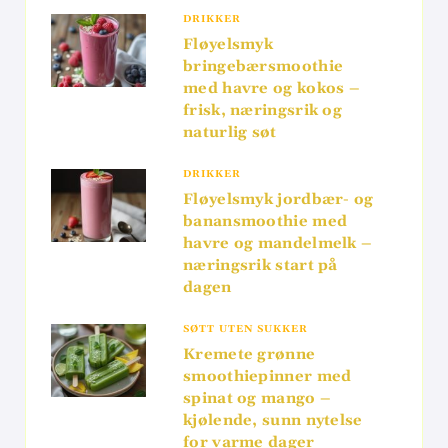
DRIKKER
Fløyelsmyk
bringebærsmoothie
med havre og kokos –
frisk, næringsrik og
naturlig søt
DRIKKER
Fløyelsmyk jordbær- og
banansmoothie med
havre og mandelmelk –
næringsrik start på
dagen
SØTT UTEN SUKKER
Kremete grønne
smoothiepinner med
spinat og mango –
kjølende, sunn nytelse
for varme dager