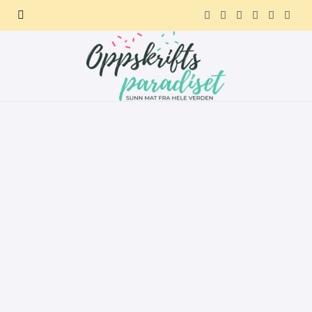
F
X
I
P
R
T
a
(
n
i
e
e
c
T
s
n
d
l
e
w
t
t
d
e
b
i
a
e
i
g
o
t
g
r
t
r
o
t
r
e
a
k
e
a
s
m
r
m
t
)