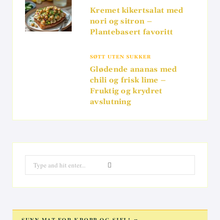
Kremet kikertsalat med
nori og sitron –
Plantebasert favoritt
SØTT UTEN SUKKER
Glødende ananas med
chili og frisk lime –
Fruktig og krydret
avslutning
Search
for:
SUNN MAT FOR KROPP OG SJEL! 🥗