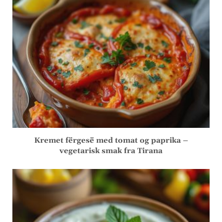
Kremet fërgesë med tomat og paprika –
vegetarisk smak fra Tirana