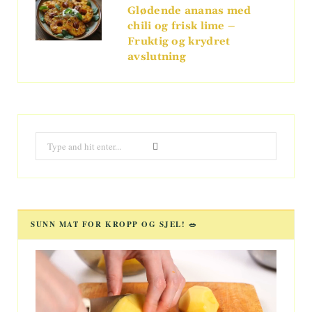
Glødende ananas med
chili og frisk lime –
Fruktig og krydret
avslutning
Search
for:
SUNN MAT FOR KROPP OG SJEL! 🥗
Videoavspiller