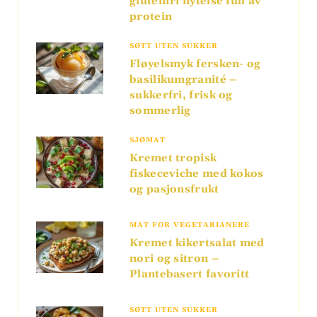
glutenfri nytelse full av
protein
SØTT UTEN SUKKER
Fløyelsmyk fersken- og
basilikumgranité –
sukkerfri, frisk og
sommerlig
SJØMAT
Kremet tropisk
fiskeceviche med kokos
og pasjonsfrukt
MAT FOR VEGETARIANERE
Kremet kikertsalat med
nori og sitron –
Plantebasert favoritt
SØTT UTEN SUKKER