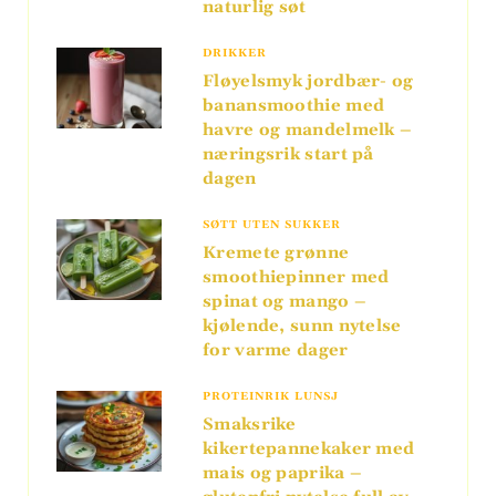
naturlig søt
DRIKKER
Fløyelsmyk jordbær- og
banansmoothie med
havre og mandelmelk –
næringsrik start på
dagen
SØTT UTEN SUKKER
Kremete grønne
smoothiepinner med
spinat og mango –
kjølende, sunn nytelse
for varme dager
PROTEINRIK LUNSJ
Smaksrike
kikertepannekaker med
mais og paprika –