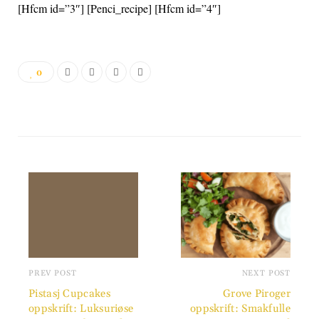
[Hfcm id=”3″] [Penci_recipe] [Hfcm id=”4″]
0
PREV POST
NEXT POST
Pistasj Cupcakes
Grove Piroger
oppskrift: Luksuriøse
oppskrift: Smakfulle