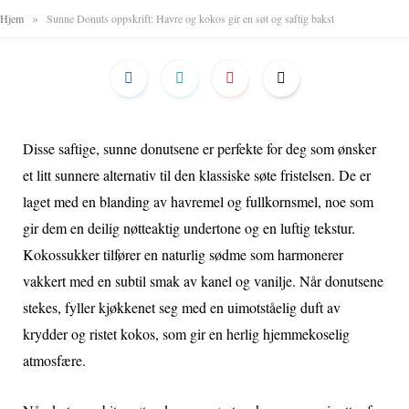
»
Hjem
Sunne Donuts oppskrift: Havre og kokos gir en søt og saftig bakst
Disse saftige, sunne donutsene er perfekte for deg som ønsker
et litt sunnere alternativ til den klassiske søte fristelsen. De er
laget med en blanding av havremel og fullkornsmel, noe som
gir dem en deilig nøtteaktig undertone og en luftig tekstur.
Kokossukker tilfører en naturlig sødme som harmonerer
vakkert med en subtil smak av kanel og vanilje. Når donutsene
stekes, fyller kjøkkenet seg med en uimotståelig duft av
krydder og ristet kokos, som gir en herlig hjemmekoselig
atmosfære.