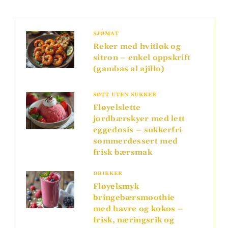
SJØMAT
Reker med hvitløk og
sitron – enkel oppskrift
(gambas al ajillo)
SØTT UTEN SUKKER
Fløyelslette
jordbærskyer med lett
eggedosis – sukkerfri
sommerdessert med
frisk bærsmak
DRIKKER
Fløyelsmyk
bringebærsmoothie
med havre og kokos –
frisk, næringsrik og