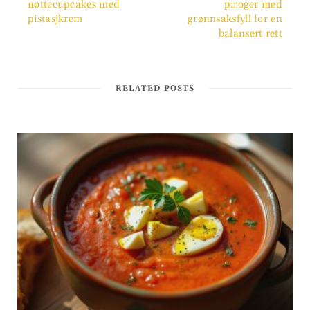
nøttecupcakes med
piroger med
pistasjkrem
grønnsaksfyll for en
balansert rett
RELATED POSTS