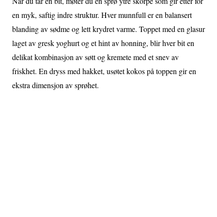
Når du tar en bit, møter du en sprø ytre skorpe som gir etter for
en myk, saftig indre struktur. Hver munnfull er en balansert
blanding av sødme og lett krydret varme. Toppet med en glasur
laget av gresk yoghurt og et hint av honning, blir hver bit en
delikat kombinasjon av søtt og kremete med et snev av
friskhet. En dryss med hakket, usøtet kokos på toppen gir en
ekstra dimensjon av sprøhet.