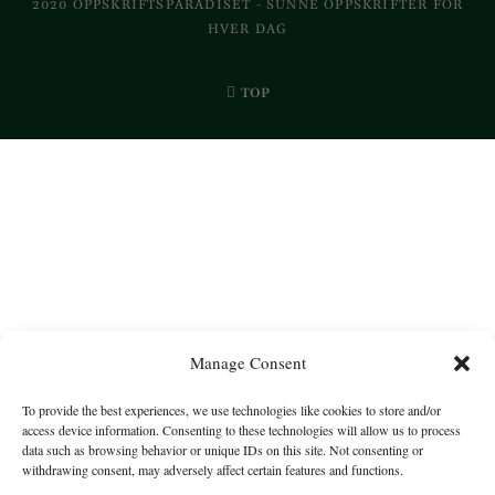
2020 OPPSKRIFTSPARADISET - SUNNE OPPSKRIFTER FOR
HVER DAG
TOP
Manage Consent
To provide the best experiences, we use technologies like cookies to store and/or
access device information. Consenting to these technologies will allow us to process
data such as browsing behavior or unique IDs on this site. Not consenting or
withdrawing consent, may adversely affect certain features and functions.