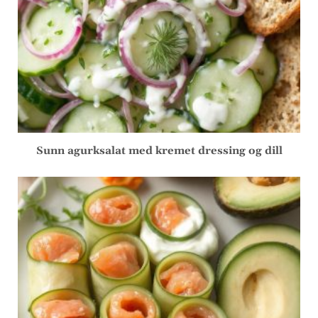
Sunn agurksalat med kremet dressing og dill