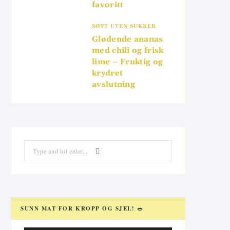
favoritt
SØTT UTEN SUKKER
Glødende ananas
med chili og frisk
lime – Fruktig og
krydret
avslutning
Search
for:
SUNN MAT FOR KROPP OG SJEL! 🥗