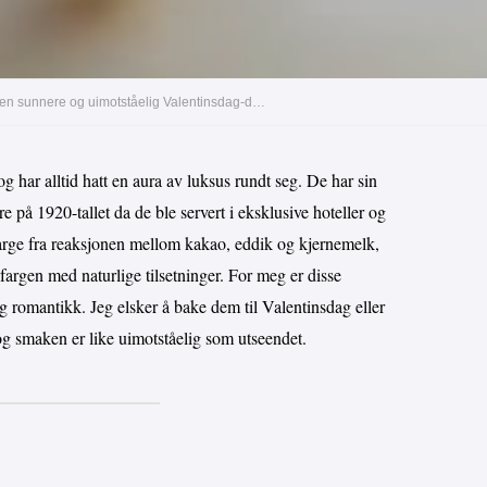
Saftige røde fløyelscupcakes med luftig kremostglasur – en sunnere og uimotståelig Valentinsdag-dessert
g har alltid hatt en aura av luksus rundt seg. De har sin
 på 1920-tallet da de ble servert i eksklusive hoteller og
 farge fra reaksjonen mellom kakao, eddik og kjernemelk,
fargen med naturlige tilsetninger. For meg er disse
 romantikk. Jeg elsker å bake dem til Valentinsdag eller
 og smaken er like uimotståelig som utseendet.