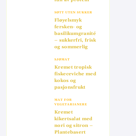
SØTT UTEN SUKKER
Fløyelsmyk
fersken- og
basilikumgranité
– sukkerfri, frisk
og sommerlig
SJØMAT
Kremet tropisk
fiskeceviche med
kokos og
pasjonsfrukt
MAT FOR
VEGETARIANERE
Kremet
kikertsalat med
nori og sitron –
Plantebasert