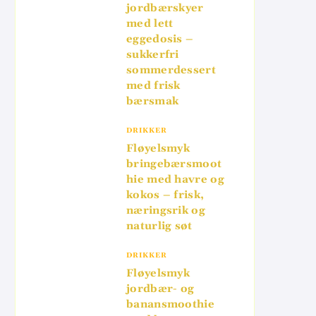
jordbærskyer
med lett
eggedosis –
sukkerfri
sommerdessert
med frisk
bærsmak
DRIKKER
Fløyelsmyk
bringebærsmoot
hie med havre og
kokos – frisk,
næringsrik og
naturlig søt
DRIKKER
Fløyelsmyk
jordbær- og
banansmoothie