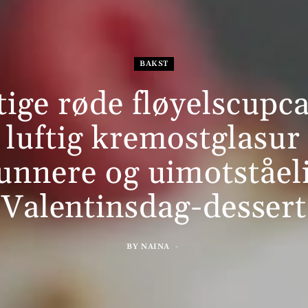
BAKST
tige røde fløyelscupc
luftig kremostglasur
unnere og uimotståel
Valentinsdag-dessert
BY
NAINA