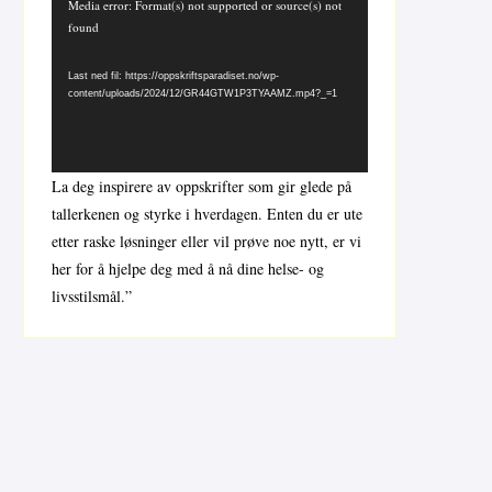
Videoavspiller
Media error: Format(s) not supported or source(s) not
found
Last ned fil: https://oppskriftsparadiset.no/wp-
content/uploads/2024/12/GR44GTW1P3TYAAMZ.mp4?_=1
La deg inspirere av oppskrifter som gir glede på
tallerkenen og styrke i hverdagen. Enten du er ute
etter raske løsninger eller vil prøve noe nytt, er vi
her for å hjelpe deg med å nå dine helse- og
livsstilsmål.”