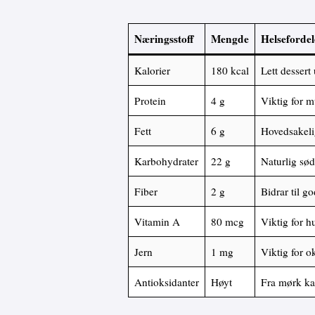
Næringsstoff
Mengde
Helsefordel
Kalorier
180 kcal
Lett dessert
Protein
4 g
Viktig for m
Fett
6 g
Hovedsakelig
Karbohydrater
22 g
Naturlig sø
Fiber
2 g
Bidrar til g
Vitamin A
80 mcg
Viktig for 
Jern
1 mg
Viktig for o
Antioksidanter
Høyt
Fra mørk ka