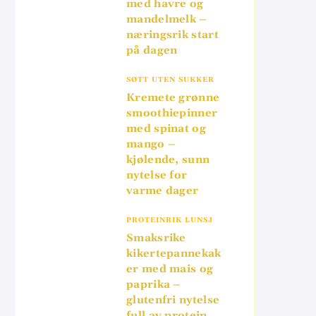
med havre og
mandelmelk –
næringsrik start
på dagen
SØTT UTEN SUKKER
Kremete grønne
smoothiepinner
med spinat og
mango –
kjølende, sunn
nytelse for
varme dager
PROTEINRIK LUNSJ
Smaksrike
kikertepannekak
er med mais og
paprika –
glutenfri nytelse
full av protein