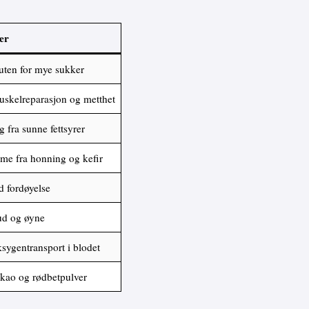
er
 uten for mye sukker
uskelreparasjon og metthet
 fra sunne fettsyrer
dme fra honning og kefir
od fordøyelse
hud og øyne
ksygentransport i blodet
kao og rødbetpulver