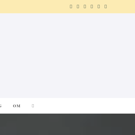
F
X
I
P
R
T
a
(
n
i
e
e
c
T
s
n
d
l
e
w
t
t
d
e
b
i
a
e
i
g
o
t
g
r
t
r
o
t
r
e
a
k
e
a
s
m
G
OM
r
m
t
)