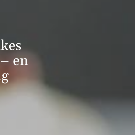
akes
 – en
ig