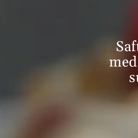
Saf
med 
s