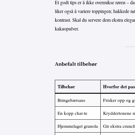
Et godt tips er å ikke overmikse røren – d
liker også å variere toppingen; hakkede nø
kontrast. Skal du servere dem ekstra elegan
kakaopulver.
Anbefalt tilbehør
Tilbehør
Hvorfor det pas
Bringebærsaus
Frisker opp og gi
En kopp chai-te
Kryddertonene m
Hjemmelaget granola
Gir ekstra crunc