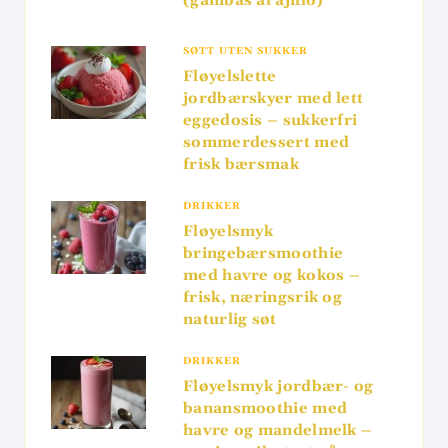
(gambas al ajillo)
SØTT UTEN SUKKER
Fløyelslette
jordbærskyer med lett
eggedosis – sukkerfri
sommerdessert med
frisk bærsmak
DRIKKER
Fløyelsmyk
bringebærsmoothie
med havre og kokos –
frisk, næringsrik og
naturlig søt
DRIKKER
Fløyelsmyk jordbær- og
banansmoothie med
havre og mandelmelk –