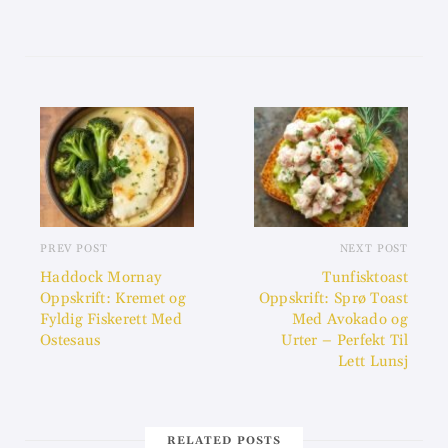
PREV POST
NEXT POST
Haddock Mornay
Tunfisktoast
Oppskrift: Kremet og
Oppskrift: Sprø Toast
Fyldig Fiskerett Med
Med Avokado og
Ostesaus
Urter – Perfekt Til
Lett Lunsj
RELATED POSTS