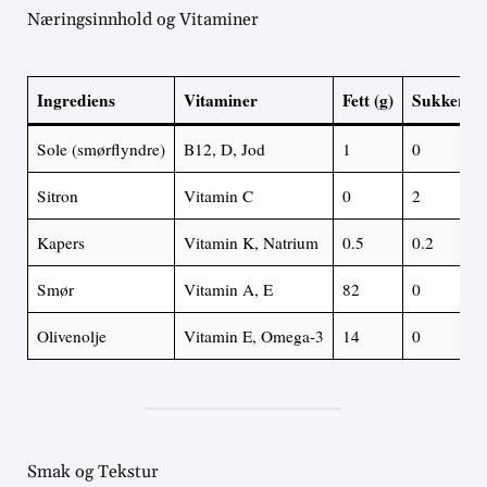
Næringsinnhold og Vitaminer
Ingrediens
Vitaminer
Fett (g)
Sukker (g
Sole (smørflyndre)
B12, D, Jod
1
0
Sitron
Vitamin C
0
2
Kapers
Vitamin K, Natrium
0.5
0.2
Smør
Vitamin A, E
82
0
Olivenolje
Vitamin E, Omega-3
14
0
Smak og Tekstur