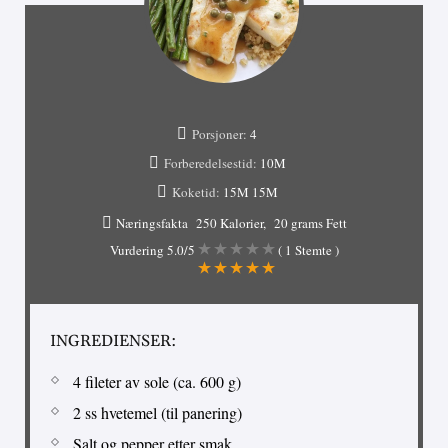
Porsjoner:
4
Forberedelsestid:
10M
Koketid:
15M
15M
Næringsfakta
250 Kalorier
20 grams Fett
Vurdering
5.0
/5
(
1
Stemte )
INGREDIENSER:
4 fileter av sole (ca. 600 g)
2 ss hvetemel (til panering)
Salt og pepper etter smak