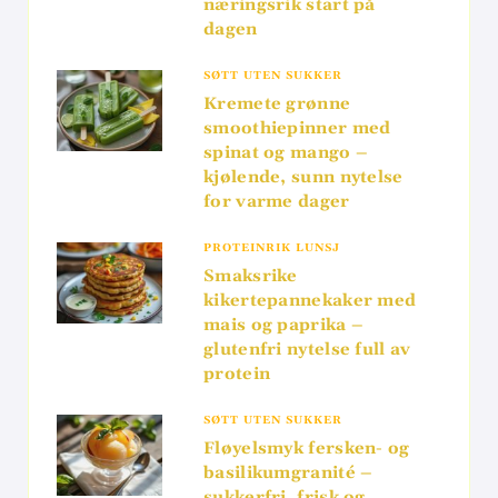
næringsrik start på
dagen
SØTT UTEN SUKKER
Kremete grønne
smoothiepinner med
spinat og mango –
kjølende, sunn nytelse
for varme dager
PROTEINRIK LUNSJ
Smaksrike
kikertepannekaker med
mais og paprika –
glutenfri nytelse full av
protein
SØTT UTEN SUKKER
Fløyelsmyk fersken- og
basilikumgranité –
sukkerfri, frisk og