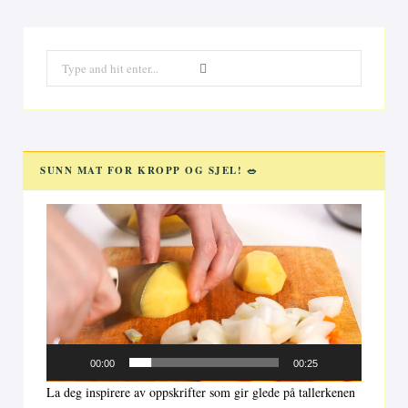
Search
for:
SUNN MAT FOR KROPP OG SJEL! 🥗
Videoavspiller
00:00
00:25
La deg inspirere av oppskrifter som gir glede på tallerkenen