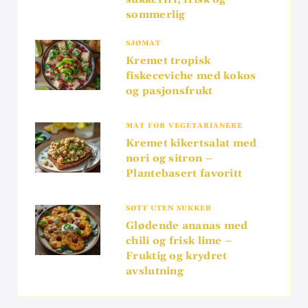
sommerlig
SJØMAT
Kremet tropisk
fiskeceviche med kokos
og pasjonsfrukt
MAT FOR VEGETARIANERE
Kremet kikertsalat med
nori og sitron –
Plantebasert favoritt
SØTT UTEN SUKKER
Glødende ananas med
chili og frisk lime –
Fruktig og krydret
avslutning