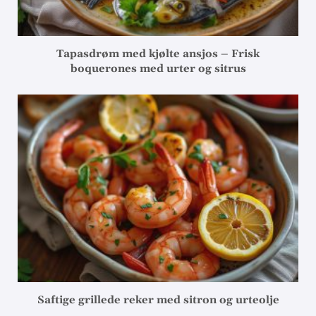
Tapasdrøm med kjølte ansjos – Frisk
boquerones med urter og sitrus
Saftige grillede reker med sitron og urteolje