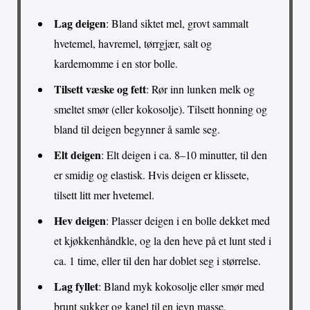
Lag deigen
: Bland siktet mel, grovt sammalt
hvetemel, havremel, tørrgjær, salt og
kardemomme i en stor bolle.
Tilsett væske og fett
: Rør inn lunken melk og
smeltet smør (eller kokosolje). Tilsett honning og
bland til deigen begynner å samle seg.
Elt deigen
: Elt deigen i ca. 8–10 minutter, til den
er smidig og elastisk. Hvis deigen er klissete,
tilsett litt mer hvetemel.
Hev deigen
: Plasser deigen i en bolle dekket med
et kjøkkenhåndkle, og la den heve på et lunt sted i
ca. 1 time, eller til den har doblet seg i størrelse.
Lag fyllet
: Bland myk kokosolje eller smør med
brunt sukker og kanel til en jevn masse.