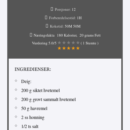
Porsjoner:
12
Forberedelsestid:
1H
Koketid:
50M
50M
Næringsfakta
180 Kalorier
20 grams Fett
Vurdering
5.0
/5
(
1
Stemte )
INGREDIENSER:
Deig:
200 g siktet hvetemel
200 g grovt sammalt hvetemel
50 g havremel
2 ss honning
1/2 ts salt