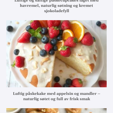
Luftige og saftige påskecupcakes laget med
havremel, naturlig søtning og kremet
sjokoladefyll
Luftig påskekake med appelsin og mandler –
naturlig søtet og full av frisk smak