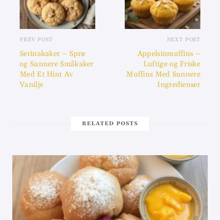
PREV POST
NEXT POST
Serinakaker – Sprø
Appelsinmuffins –
og Sunnere Småkaker
Luftige og Friske
Med Et Hint Av
Muffins Med Sunnere
Vanilje
Ingredienser
RELATED POSTS