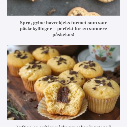
Sprø, gylne havrekjeks formet som søte
påskekyllinger – perfekt for en sunnere
påskekos!