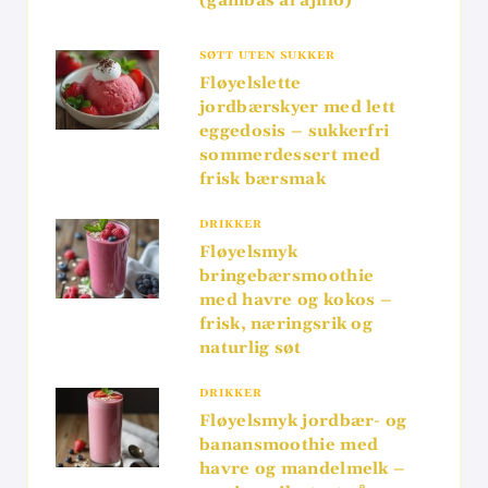
(gambas al ajillo)
SØTT UTEN SUKKER
Fløyelslette
jordbærskyer med lett
eggedosis – sukkerfri
sommerdessert med
frisk bærsmak
DRIKKER
Fløyelsmyk
bringebærsmoothie
med havre og kokos –
frisk, næringsrik og
naturlig søt
DRIKKER
Fløyelsmyk jordbær- og
banansmoothie med
havre og mandelmelk –