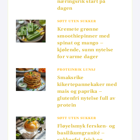
næringsrik start på
dagen
SØTT UTEN SUKKER
Kremete grønne
smoothiepinner med
spinat og mango –
kjølende, sunn nytelse
for varme dager
PROTEINRIK LUNSJ
Smaksrike
kikertepannekaker med
mais og paprika –
glutenfri nytelse full av
protein
SØTT UTEN SUKKER
Fløyelsmyk fersken- og
basilikumgranité –
sukkerfri, frisk og