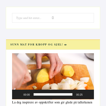
Search
for:
SUNN MAT FOR KROPP OG SJEL! 🥗
Videoavspiller
00:00
00:25
La deg inspirere av oppskrifter som gir glede på tallerkenen