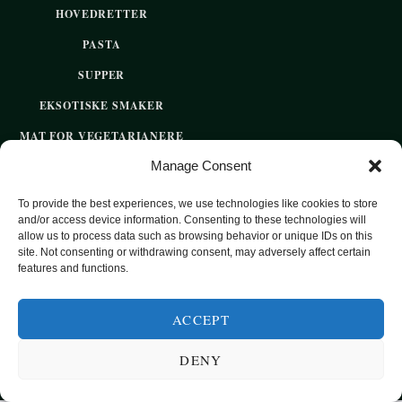
HOVEDRETTER
PASTA
SUPPER
EKSOTISKE SMAKER
MAT FOR VEGETARIANERE
Manage Consent
SUNN HVERDAGSMAT
BAKST
To provide the best experiences, we use technologies like cookies to store
and/or access device information. Consenting to these technologies will
SØTT UTEN SUKKER
allow us to process data such as browsing behavior or unique IDs on this
site. Not consenting or withdrawing consent, may adversely affect certain
features and functions.
2020 OPPSKRIFTSPARADISET - SUNNE OPPSKRIFTER FOR
HVER DAG
ACCEPT
DENY
TOP