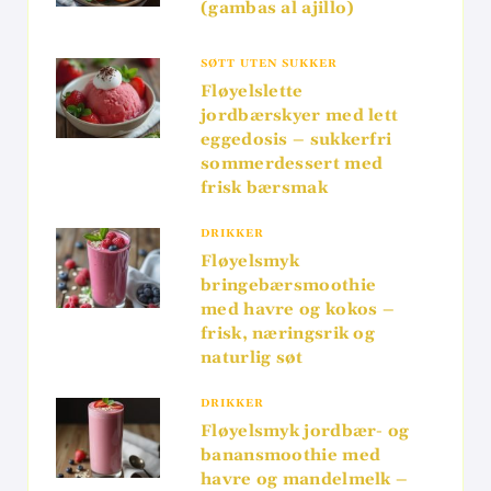
(gambas al ajillo)
SØTT UTEN SUKKER
Fløyelslette
jordbærskyer med lett
eggedosis – sukkerfri
sommerdessert med
frisk bærsmak
DRIKKER
Fløyelsmyk
bringebærsmoothie
med havre og kokos –
frisk, næringsrik og
naturlig søt
DRIKKER
Fløyelsmyk jordbær- og
banansmoothie med
havre og mandelmelk –