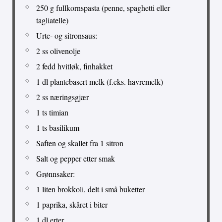
250 g fullkornspasta (penne, spaghetti eller
tagliatelle)
Urte- og sitronsaus:
2 ss olivenolje
2 fedd hvitløk, finhakket
1 dl plantebasert melk (f.eks. havremelk)
2 ss næringsgjær
1 ts timian
1 ts basilikum
Saften og skallet fra 1 sitron
Salt og pepper etter smak
Grønnsaker:
1 liten brokkoli, delt i små buketter
1 paprika, skåret i biter
1 dl erter