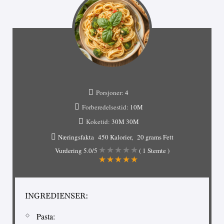
Porsjoner:
4
Forberedelsestid:
10М
Koketid:
30М
30М
Næringsfakta
450 Kalorier
20 grams Fett
Vurdering
5.0
/5
(
1
Stemte )
INGREDIENSER:
Pasta: