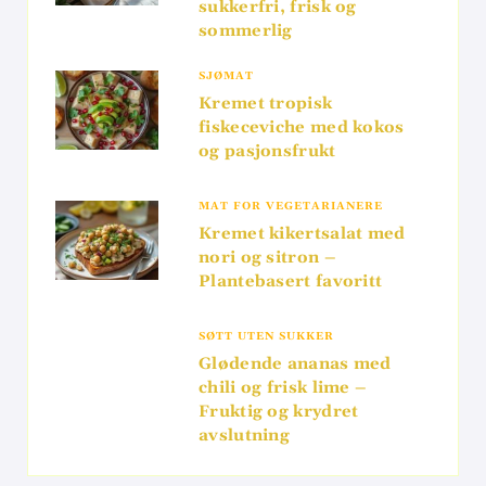
sukkerfri, frisk og
sommerlig
SJØMAT
Kremet tropisk
fiskeceviche med kokos
og pasjonsfrukt
MAT FOR VEGETARIANERE
Kremet kikertsalat med
nori og sitron –
Plantebasert favoritt
SØTT UTEN SUKKER
Glødende ananas med
chili og frisk lime –
Fruktig og krydret
avslutning