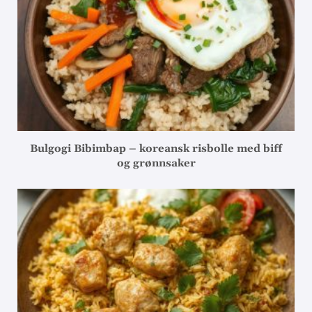
Bulgogi Bibimbap – koreansk risbolle med biff
og grønnsaker