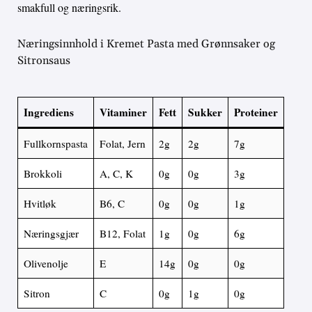
smakfull og næringsrik.
Næringsinnhold i Kremet Pasta med Grønnsaker og
Sitronsaus
Ingrediens
Vitaminer
Fett
Sukker
Proteiner
Fullkornspasta
Folat, Jern
2g
2g
7g
Brokkoli
A, C, K
0g
0g
3g
Hvitløk
B6, C
0g
0g
1g
Næringsgjær
B12, Folat
1g
0g
6g
Olivenolje
E
14g
0g
0g
Sitron
C
0g
1g
0g