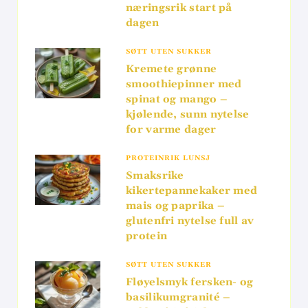
næringsrik start på
dagen
SØTT UTEN SUKKER
Kremete grønne
smoothiepinner med
spinat og mango –
kjølende, sunn nytelse
for varme dager
PROTEINRIK LUNSJ
Smaksrike
kikertepannekaker med
mais og paprika –
glutenfri nytelse full av
protein
SØTT UTEN SUKKER
Fløyelsmyk fersken- og
basilikumgranité –