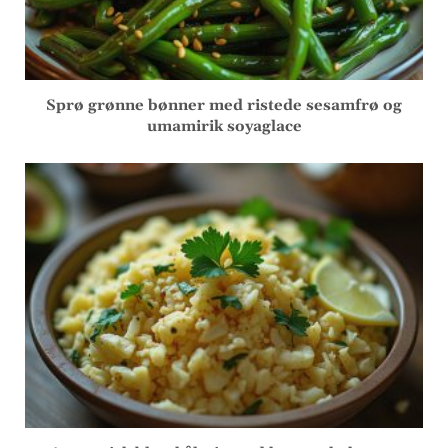
Sprø grønne bønner med ristede sesamfrø og
umamirik soyaglace