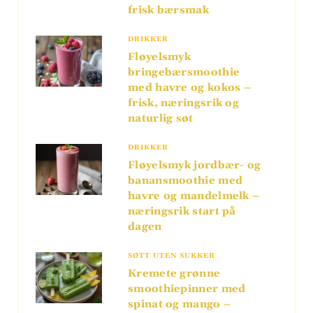
frisk bærsmak
DRIKKER
Fløyelsmyk
bringebærsmoothie
med havre og kokos –
frisk, næringsrik og
naturlig søt
DRIKKER
Fløyelsmyk jordbær- og
banansmoothie med
havre og mandelmelk –
næringsrik start på
dagen
SØTT UTEN SUKKER
Kremete grønne
smoothiepinner med
spinat og mango –