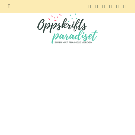
F
X
I
P
R
T
a
(
n
i
e
e
c
T
s
n
d
l
e
w
t
t
d
e
b
i
a
e
i
g
o
t
g
r
t
r
o
t
r
e
a
k
e
a
s
m
r
m
t
)