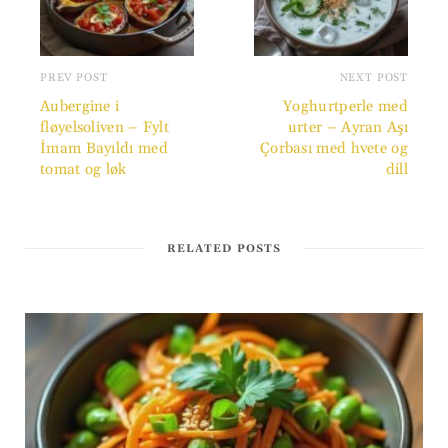
PREV POST
NEXT POST
Aubergine i
Yoghurtperle med
fløyelsoliven – Fylt
urter – Ayran Aşı
İmam Bayıldı med
Çorbası med hvete og
tomat og løk
dill
RELATED POSTS