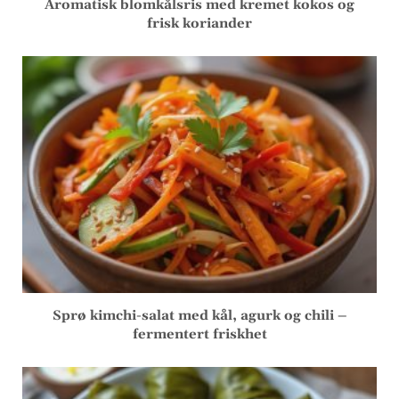
Aromatisk blomkålsris med kremet kokos og
frisk koriander
Sprø kimchi-salat med kål, agurk og chili –
fermentert friskhet