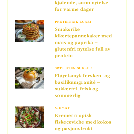
kjølende, sunn nytelse
for varme dager
PROTEINRIK LUNSJ
Smaksrike
kikertepannekaker med
mais og paprika –
glutenfri nytelse full av
protein
SØTT UTEN SUKKER
Fløyelsmyk fersken- og
basilikumgranité –
sukkerfri, frisk og
sommerlig
SJØMAT
Kremet tropisk
fiskeceviche med kokos
og pasjonsfrukt