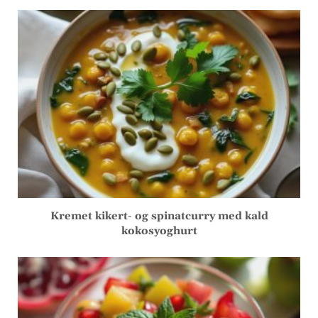
Kremet kikert- og spinatcurry med kald
kokosyoghurt