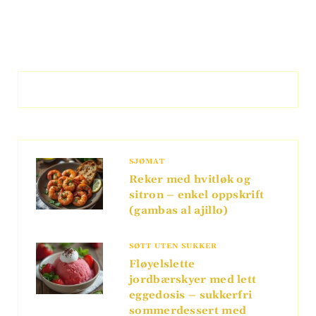
SJØMAT
Reker med hvitløk og
sitron – enkel oppskrift
(gambas al ajillo)
SØTT UTEN SUKKER
Fløyelslette
jordbærskyer med lett
eggedosis – sukkerfri
sommerdessert med