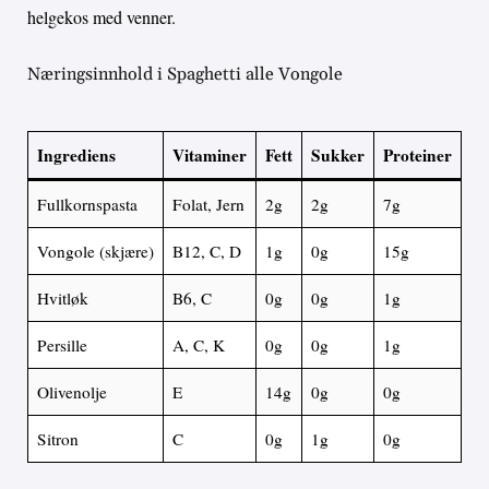
helgekos med venner.
Næringsinnhold i Spaghetti alle Vongole
Ingrediens
Vitaminer
Fett
Sukker
Proteiner
Fullkornspasta
Folat, Jern
2g
2g
7g
Vongole (skjære)
B12, C, D
1g
0g
15g
Hvitløk
B6, C
0g
0g
1g
Persille
A, C, K
0g
0g
1g
Olivenolje
E
14g
0g
0g
Sitron
C
0g
1g
0g