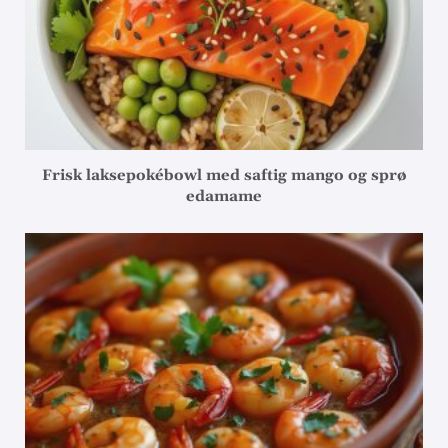
Frisk laksepokébowl med saftig mango og sprø
edamame