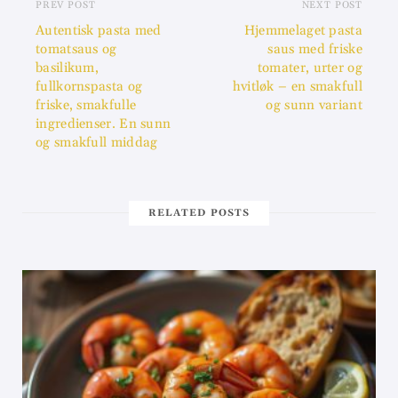
PREV POST
NEXT POST
Autentisk pasta med
Hjemmelaget pasta
tomatsaus og
saus med friske
basilikum,
tomater, urter og
fullkornspasta og
hvitløk – en smakfull
friske, smakfulle
og sunn variant
ingredienser. En sunn
og smakfull middag
RELATED POSTS