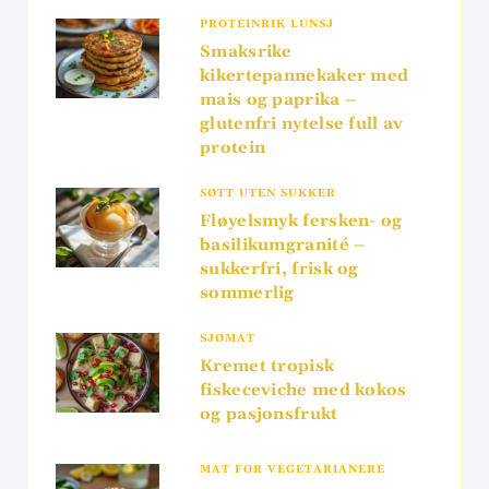
PROTEINRIK LUNSJ
Smaksrike
kikertepannekaker med
mais og paprika –
glutenfri nytelse full av
protein
SØTT UTEN SUKKER
Fløyelsmyk fersken- og
basilikumgranité –
sukkerfri, frisk og
sommerlig
SJØMAT
Kremet tropisk
fiskeceviche med kokos
og pasjonsfrukt
MAT FOR VEGETARIANERE