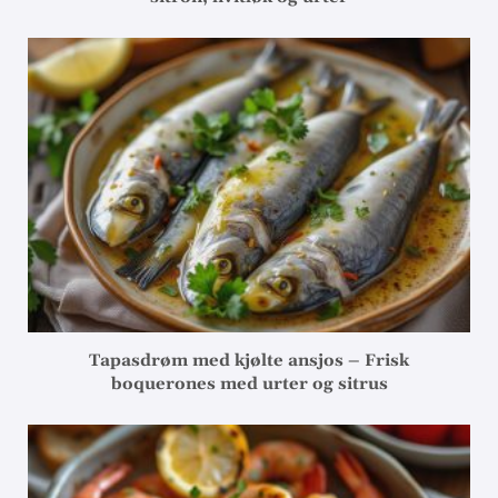
Tapasdrøm med kjølte ansjos – Frisk
boquerones med urter og sitrus