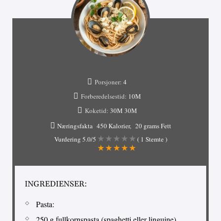
Porsjoner:
4
Forberedelsestid:
10М
Koketid:
30М
30М
Næringsfakta
450 Kalorier
20 grams Fett
Vurdering
5.0
/5
(
1
Stemte )
INGREDIENSER:
Pasta:
250 g fullkornspasta (spaghetti eller linguine)