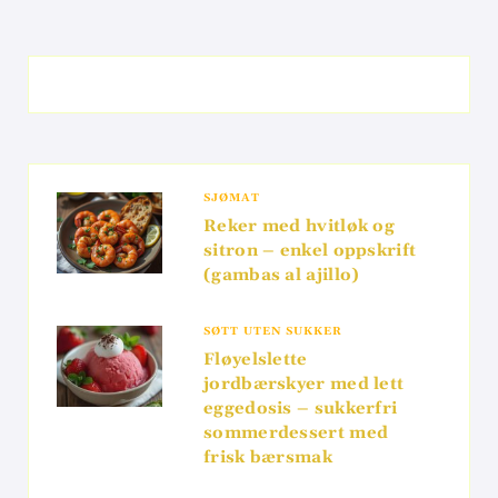
SJØMAT
Reker med hvitløk og
sitron – enkel oppskrift
(gambas al ajillo)
SØTT UTEN SUKKER
Fløyelslette
jordbærskyer med lett
eggedosis – sukkerfri
sommerdessert med
frisk bærsmak