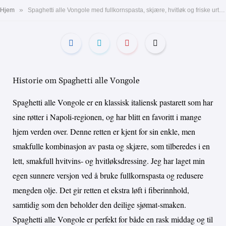
»
Hjem
Spaghetti alle Vongole med fullkornspasta, skjære, hvitløk og friske urter. En sunn og smakfull italiensk klassiker
Historie om Spaghetti alle Vongole
Spaghetti alle Vongole er en klassisk italiensk pastarett som har
sine røtter i Napoli-regionen, og har blitt en favoritt i mange
hjem verden over. Denne retten er kjent for sin enkle, men
smakfulle kombinasjon av pasta og skjære, som tilberedes i en
lett, smakfull hvitvins- og hvitløksdressing. Jeg har laget min
egen sunnere versjon ved å bruke fullkornspasta og redusere
mengden olje. Det gir retten et ekstra løft i fiberinnhold,
samtidig som den beholder den deilige sjømat-smaken.
Spaghetti alle Vongole er perfekt for både en rask middag og til