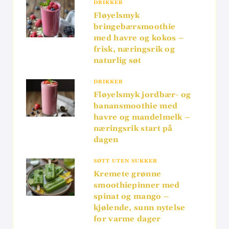
DRIKKER
Fløyelsmyk
bringebærsmoothie
med havre og kokos –
frisk, næringsrik og
naturlig søt
DRIKKER
Fløyelsmyk jordbær- og
banansmoothie med
havre og mandelmelk –
næringsrik start på
dagen
SØTT UTEN SUKKER
Kremete grønne
smoothiepinner med
spinat og mango –
kjølende, sunn nytelse
for varme dager