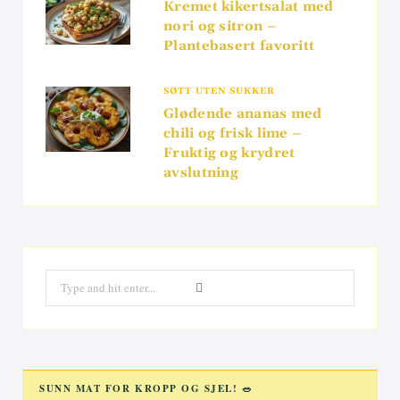
Kremet kikertsalat med
nori og sitron –
Plantebasert favoritt
SØTT UTEN SUKKER
Glødende ananas med
chili og frisk lime –
Fruktig og krydret
avslutning
Search
for:
SUNN MAT FOR KROPP OG SJEL! 🥗