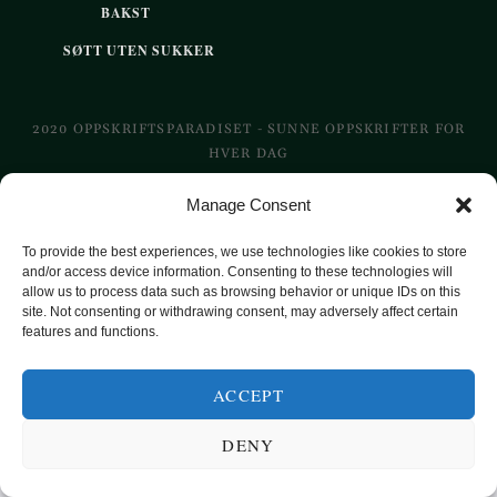
BAKST
SØTT UTEN SUKKER
2020 OPPSKRIFTSPARADISET - SUNNE OPPSKRIFTER FOR
HVER DAG
Manage Consent
TOP
To provide the best experiences, we use technologies like cookies to store
and/or access device information. Consenting to these technologies will
allow us to process data such as browsing behavior or unique IDs on this
site. Not consenting or withdrawing consent, may adversely affect certain
features and functions.
ACCEPT
DENY