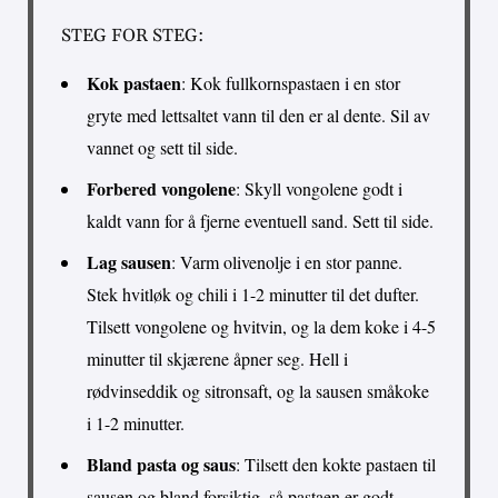
STEG FOR STEG:
Kok pastaen
: Kok fullkornspastaen i en stor
gryte med lettsaltet vann til den er al dente. Sil av
vannet og sett til side.
Forbered vongolene
: Skyll vongolene godt i
kaldt vann for å fjerne eventuell sand. Sett til side.
Lag sausen
: Varm olivenolje i en stor panne.
Stek hvitløk og chili i 1-2 minutter til det dufter.
Tilsett vongolene og hvitvin, og la dem koke i 4-5
minutter til skjærene åpner seg. Hell i
rødvinseddik og sitronsaft, og la sausen småkoke
i 1-2 minutter.
Bland pasta og saus
: Tilsett den kokte pastaen til
sausen og bland forsiktig, så pastaen er godt