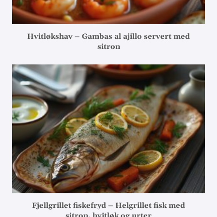
Hvitløkshav – Gambas al ajillo servert med
sitron
Fjellgrillet fiskefryd – Helgrillet fisk med
sitron, hvitløk og urter