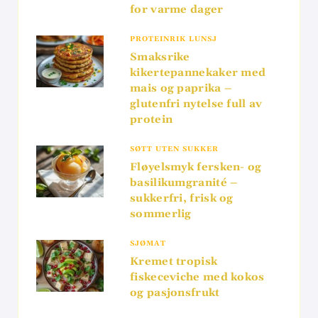
for varme dager
PROTEINRIK LUNSJ
Smaksrike
kikertepannekaker med
mais og paprika –
glutenfri nytelse full av
protein
SØTT UTEN SUKKER
Fløyelsmyk fersken- og
basilikumgranité –
sukkerfri, frisk og
sommerlig
SJØMAT
Kremet tropisk
fiskeceviche med kokos
og pasjonsfrukt