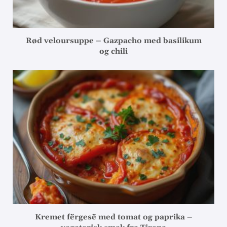
Rød veloursuppe – Gazpacho med basilikum
og chili
Kremet fërgesë med tomat og paprika –