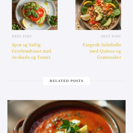
PREV POST
NEXT POST
Sprø og Saftig
Fargerik Salatbolle
Grovbrødtoast med
med Quinoa og
Avokado og Tomat
Grønnsaker
RELATED POSTS