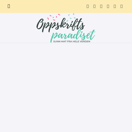
F
X
I
P
R
T
a
(
n
i
e
e
c
T
s
n
d
l
e
w
t
t
d
e
b
i
a
e
i
g
o
t
g
r
t
r
o
t
r
e
a
k
e
a
s
m
r
m
t
)