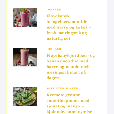
DRIKKER
Fløyelsmyk
bringebærsmoothie
med havre og kokos –
frisk, næringsrik og
naturlig søt
DRIKKER
Fløyelsmyk jordbær- og
banansmoothie med
havre og mandelmelk –
næringsrik start på
dagen
SØTT UTEN SUKKER
Kremete grønne
smoothiepinner med
spinat og mango –
kjølende, sunn nytelse