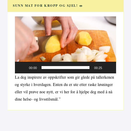
SUNN MAT FOR KROPP OG SJEL! 🥗
Videoavspiller
00:00
00:25
La deg inspirere av oppskrifter som gir glede på tallerkenen
og styrke i hverdagen. Enten du er ute etter raske løsninger
eller vil prøve noe nytt, er vi her for å hjelpe deg med å nå
dine helse- og livsstilsmål.”