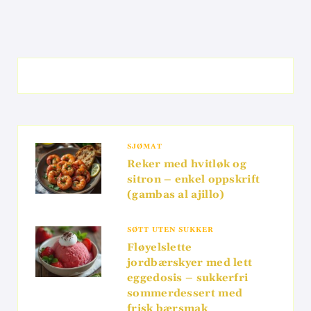
SJØMAT
Reker med hvitløk og
sitron – enkel oppskrift
(gambas al ajillo)
SØTT UTEN SUKKER
Fløyelslette
jordbærskyer med lett
eggedosis – sukkerfri
sommerdessert med
frisk bærsmak