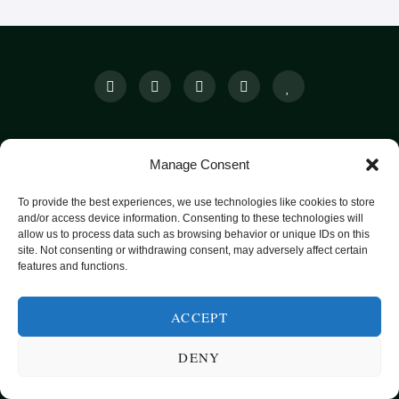
SUNN MAT FRA HELE VERDEN
Manage Consent
KATEGORIER
SMARTE MATVALG
OM
POPULÆRE OPPSKRIFTER
To provide the best experiences, we use technologies like cookies to store
and/or access device information. Consenting to these technologies will
FROKOST
allow us to process data such as browsing behavior or unique IDs on this
site. Not consenting or withdrawing consent, may adversely affect certain
HOVEDRETTER
features and functions.
PASTA
ACCEPT
SUPPER
EKSOTISKE SMAKER
DENY
MAT FOR VEGETARIANERE