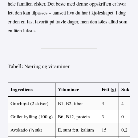
hele familien elsker. Det beste med denne oppskriften er hvor
lett den kan tilpasses – uansett hva du har i kjøleskapet. I dag
er den en fast favoritt på travle dager, men den føles alltid som
en liten luksus.
Tabell: Næring og vitaminer
Ingrediens
Vitaminer
Fett (g)
Sukker 
Grovbrød (2 skiver)
B1, B2, fiber
3
4
Grillet kylling (100 g)
B6, B12, protein
3
0
Avokado (½ stk)
E, sunt fett, kalium
15
0,2