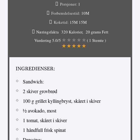
Porsjoner:
1
Forberedelsestid:
10M
Koketid:
15M
15M
Næringsfakta
320 Kalorier
20 grams Fett
Vurdering
5.0
/5
(
1
Stemte )
INGREDIENSER:
Sandwich:
2 skiver grovbrød
100 g grillet kyllingbryst, skåret i skiver
½ avokado, most
1 tomat, skåret i skiver
1 håndfull frisk spinat
Dressing: