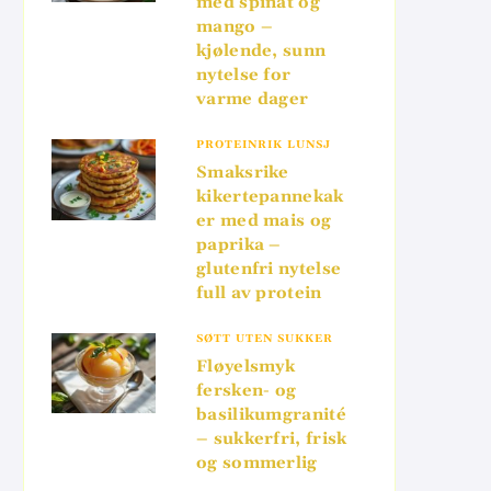
med spinat og
mango –
kjølende, sunn
nytelse for
varme dager
PROTEINRIK LUNSJ
Smaksrike
kikertepannekak
er med mais og
paprika –
glutenfri nytelse
full av protein
SØTT UTEN SUKKER
Fløyelsmyk
fersken- og
basilikumgranité
– sukkerfri, frisk
og sommerlig