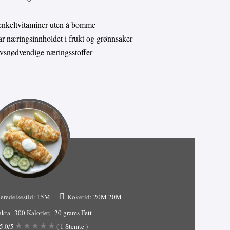
enkeltvitaminer uten å bomme
 næringsinnholdet i frukt og grønnsaker
livsnødvendige næringsstoffer
eredelsestid:
15M
Koketid:
20M
20M
akta
300 Kalorier
20 grams Fett
5.0
/5
(
1
Stemte )