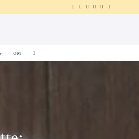
F
X
I
P
R
T
a
(
n
i
e
e
c
T
s
n
d
l
e
w
t
t
d
e
G
OM
b
i
a
e
i
g
o
t
g
r
t
r
o
t
r
e
a
k
e
a
s
m
r
m
t
)
tte: