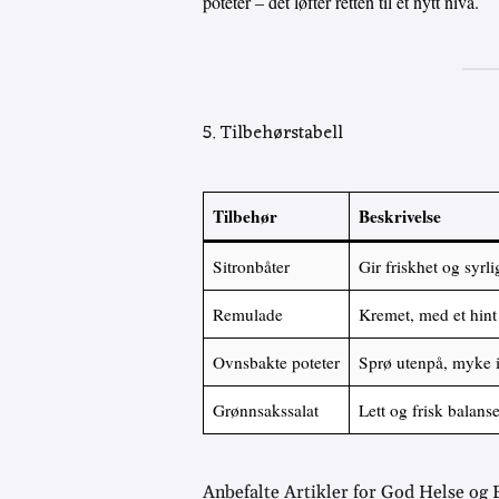
poteter – det løfter retten til et nytt nivå.
5. Tilbehørstabell
Tilbehør
Beskrivelse
Sitronbåter
Gir friskhet og syrlig
Remulade
Kremet, med et hint 
Ovnsbakte poteter
Sprø utenpå, myke 
Grønnsakssalat
Lett og frisk balans
Anbefalte Artikler for God Helse og