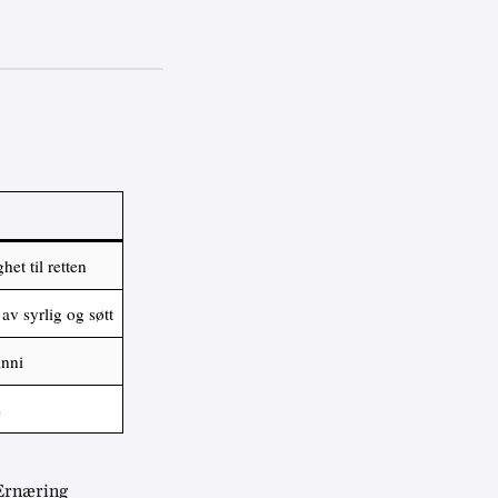
het til retten
av syrlig og søtt
inni
e
 Ernæring