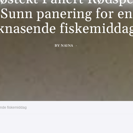
Sunn panering for en
knasende fiskemidda
BY
NAINA
ende fiskemiddag