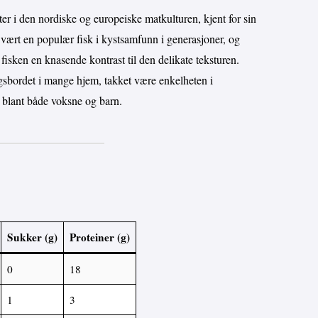
tter i den nordiske og europeiske matkulturen, kjent for sin
 vært en populær fisk i kystsamfunn i generasjoner, og
isken en knasende kontrast til den delikate teksturen.
agsbordet i mange hjem, takket være enkelheten i
n blant både voksne og barn.
Sukker (g)
Proteiner (g)
0
18
1
3