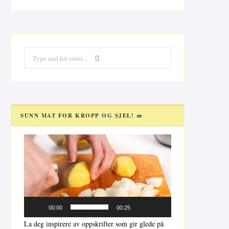
Search
for:
SUNN MAT FOR KROPP OG SJEL! 🥗
Videoavspiller
00:00
00:25
La deg inspirere av oppskrifter som gir glede på