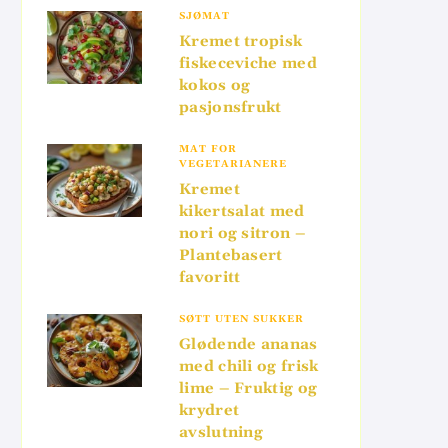
SJØMAT
Kremet tropisk
fiskeceviche med
kokos og
pasjonsfrukt
MAT FOR
VEGETARIANERE
Kremet
kikertsalat med
nori og sitron –
Plantebasert
favoritt
SØTT UTEN SUKKER
Glødende ananas
med chili og frisk
lime – Fruktig og
krydret
avslutning