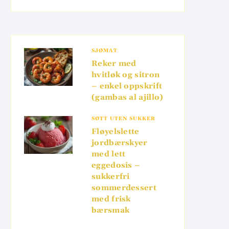
SJØMAT
Reker med
hvitløk og sitron
– enkel oppskrift
(gambas al ajillo)
SØTT UTEN SUKKER
Fløyelslette
jordbærskyer
med lett
eggedosis –
sukkerfri
sommerdessert
med frisk
bærsmak