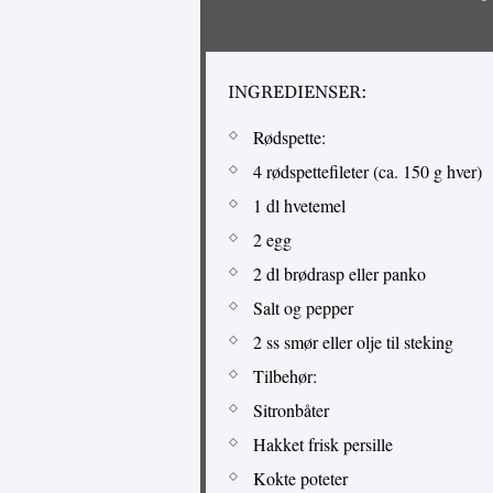
INGREDIENSER:
Rødspette:
4 rødspettefileter (ca. 150 g hver)
1 dl hvetemel
2 egg
2 dl brødrasp eller panko
Salt og pepper
2 ss smør eller olje til steking
Tilbehør:
Sitronbåter
Hakket frisk persille
Kokte poteter