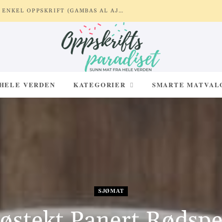
REKER MED HVITLØK OG SITRON – ENKEL OPPSKRIFT (GAMBAS AL AJILLO)
 HELE VERDEN
KATEGORIER
SMARTE MATVAL
SJØMAT
østekt Panert Rødspe