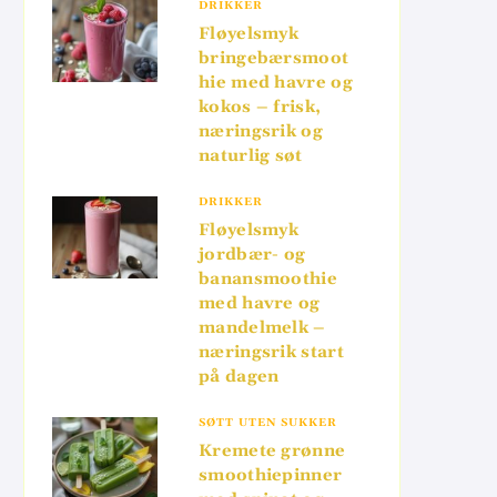
DRIKKER
Fløyelsmyk
bringebærsmoot
hie med havre og
kokos – frisk,
næringsrik og
naturlig søt
DRIKKER
Fløyelsmyk
jordbær- og
banansmoothie
med havre og
mandelmelk –
næringsrik start
på dagen
SØTT UTEN SUKKER
Kremete grønne
smoothiepinner