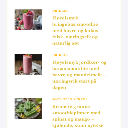
DRIKKER
Fløyelsmyk
bringebærsmoothie
med havre og kokos –
frisk, næringsrik og
naturlig søt
DRIKKER
Fløyelsmyk jordbær- og
banansmoothie med
havre og mandelmelk –
næringsrik start på
dagen
SØTT UTEN SUKKER
Kremete grønne
smoothiepinner med
spinat og mango –
kjølende, sunn nytelse