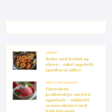
SJØMAT
Reker med hvitløk og
sitron – enkel oppskrift
(gambas al ajillo)
SØTT UTEN SUKKER
Fløyelslette
jordbærskyer med lett
eggedosis – sukkerfri
sommerdessert med
frisk bærsmak