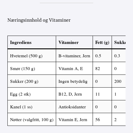
Næringsinnhold og Vitaminer
Ingrediens
Vitaminer
Fett (g)
Sukker (
Hvetemel (500 g)
B-vitaminer, Jern
0.5
0.3
Smør (150 g)
Vitamin A, E
82
0
Sukker (200 g)
Ingen betydelig
0
200
Egg (2 stk)
B12, D, Jern
11
1
Kanel (1 ss)
Antioksidanter
0
0
Nøtter (valgfritt, 100 g)
Vitamin E, Jern
56
2