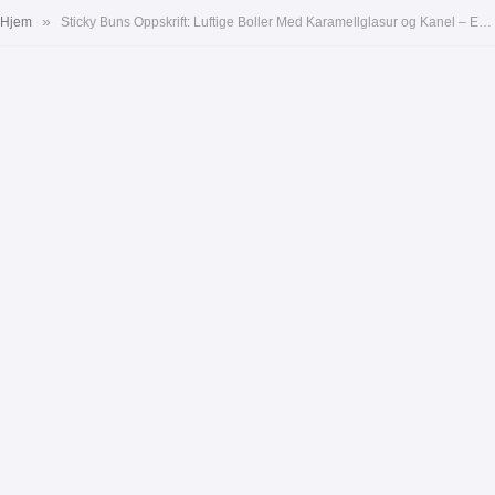
»
Hjem
Sticky Buns Oppskrift: Luftige Boller Med Karamellglasur og Kanel – En Sann Nytelse!