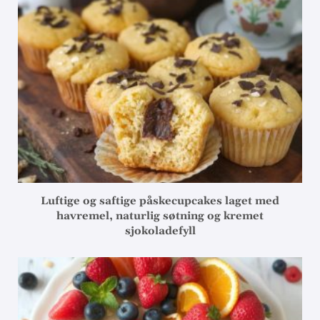
Luftige og saftige påskecupcakes laget med
havremel, naturlig søtning og kremet
sjokoladefyll