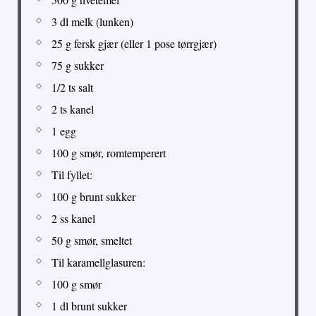
3 dl melk (lunken)
25 g fersk gjær (eller 1 pose tørrgjær)
75 g sukker
1/2 ts salt
2 ts kanel
1 egg
100 g smør, romtemperert
Til fyllet:
100 g brunt sukker
2 ss kanel
50 g smør, smeltet
Til karamellglasuren:
100 g smør
1 dl brunt sukker