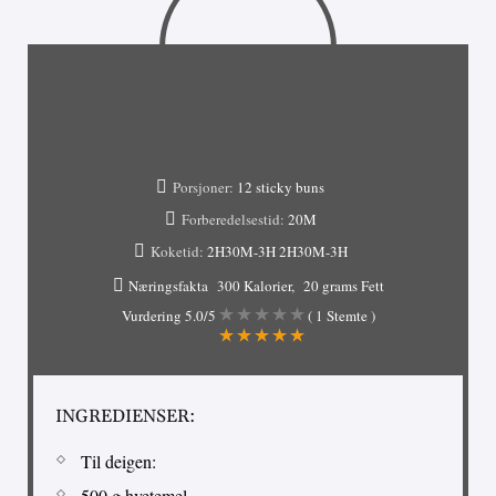
Porsjoner:
12 sticky buns
Forberedelsestid:
20M
Koketid:
2H30M-3H
2H30M-3H
Næringsfakta
300 Kalorier
20 grams Fett
Vurdering
5.0
/5
(
1
Stemte )
INGREDIENSER:
Til deigen:
500 g hvetemel