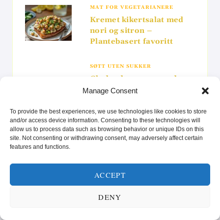
MAT FOR VEGETARIANERE
Kremet kikertsalat med
nori og sitron –
Plantebasert favoritt
SØTT UTEN SUKKER
Glødende ananas med
chili og frisk lime –
Manage Consent
Fruktig og krydret
avslutning
To provide the best experiences, we use technologies like cookies to store
and/or access device information. Consenting to these technologies will
allow us to process data such as browsing behavior or unique IDs on this
site. Not consenting or withdrawing consent, may adversely affect certain
features and functions.
Search
ACCEPT
for:
DENY