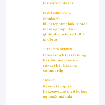
for varme dager
PROTEINRIK LUNSJ
Smaksrike
kikertepannekaker med
mais og paprika –
glutenfri nytelse full av
protein
SØTT UTEN SUKKER
Fløyelsmyk fersken- og
basilikumgranité –
sukkerfri, frisk og
sommerlig
SJØMAT
Kremet tropisk
fiskeceviche med kokos
og pasjonsfrukt