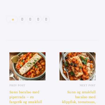
0
PREV POST
NEXT POST
Sunn bacalao med
Sunn og smakfull
piperrada – en
bacalao med
fargerik og smakfull
klippfisk, tomatsaus,