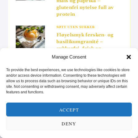
mais og paprika –
glutenfri nytelse full av
protein
SØTT UTEN SUKKER
Fløyelsmyk fersken- og
basilikumgranité –
sukkerfri, frisk og
sommerlig
Manage Consent
SJØMAT
To provide the best experiences, we use technologies like cookies to store
Kremet tropisk
and/or access device information. Consenting to these technologies will
allow us to process data such as browsing behavior or unique IDs on this
fiskeceviche med kokos
site. Not consenting or withdrawing consent, may adversely affect certain
og pasjonsfrukt
features and functions.
MAT FOR VEGETARIANERE
ACCEPT
Kremet kikertsalat med
nori og sitron –
DENY
Plantebasert favoritt