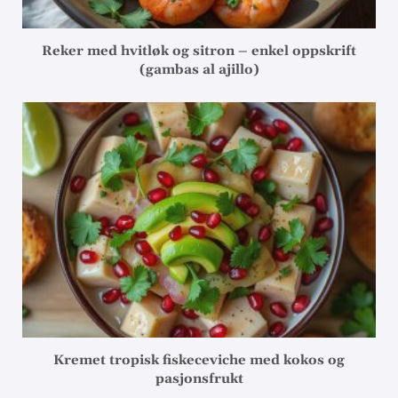
Reker med hvitløk og sitron – enkel oppskrift
(gambas al ajillo)
Kremet tropisk fiskeceviche med kokos og
pasjonsfrukt