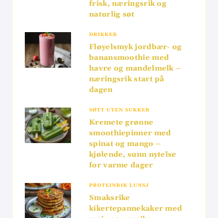
frisk, næringsrik og
naturlig søt
DRIKKER
Fløyelsmyk jordbær- og
banansmoothie med
havre og mandelmelk –
næringsrik start på
dagen
SØTT UTEN SUKKER
Kremete grønne
smoothiepinner med
spinat og mango –
kjølende, sunn nytelse
for varme dager
PROTEINRIK LUNSJ
Smaksrike
kikertepannekaker med