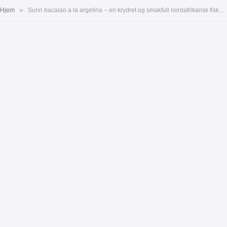
»
Hjem
Sunn bacalao a la argelina – en krydret og smakfull nordafrikansk fiskerett med tomatsaus og varme krydder