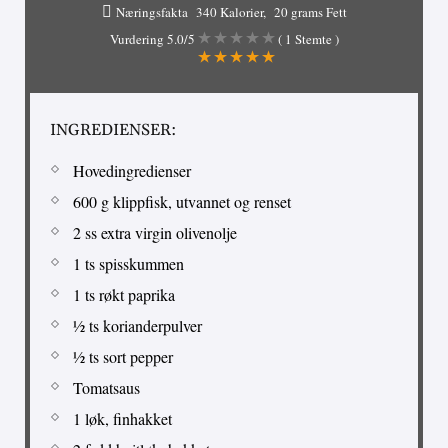
Næringsfakta
340 Kalorier
20 grams Fett
Vurdering
5.0
/5
(
1
Stemte )
INGREDIENSER:
Hovedingredienser
600 g klippfisk, utvannet og renset
2 ss extra virgin olivenolje
1 ts spisskummen
1 ts røkt paprika
½ ts korianderpulver
½ ts sort pepper
Tomatsaus
1 løk, finhakket