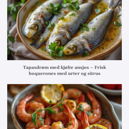
Tapasdrøm med kjølte ansjos – Frisk
boquerones med urter og sitrus