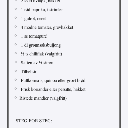
2 fedd hvitløk, hakket
1 rød paprika, i strimler
1 gulrot, revet
4 modne tomater, grovhakket
1 ss tomatpuré
1 dl grønnsaksbuljong
½ ts chiliflak (valgfritt)
Saften av ½ sitron
Tilbehør
Fullkornsris, quinoa eller grovt brød
Frisk koriander eller persille, hakket
Ristede mandler (valgfritt)
STEG FOR STEG: