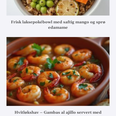
Frisk laksepokébowl med saftig mango og sprø
edamame
Hvitløkshav – Gambas al ajillo servert med