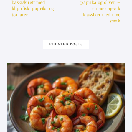
baskisk rett med
paprika og oliven –
klippfisk, paprika og
en næringsrik
tomater
klassiker med mye
smak
RELATED POSTS