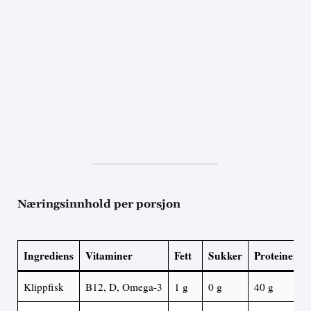
Næringsinnhold per porsjon
Ingrediens
Vitaminer
Fett
Sukker
Proteiner
Klippfisk
B12, D, Omega-3
1 g
0 g
40 g