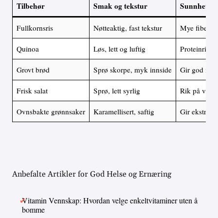
Tilbehør
Smak og tekstur
Sunnhetsfo
Fullkornsris
Nøtteaktig, fast tekstur
Mye fiber og
Quinoa
Løs, lett og luftig
Proteinrik o
Grovt brød
Sprø skorpe, myk innside
Gir god mett
Frisk salat
Sprø, lett syrlig
Rik på vitam
Ovnsbakte grønnsaker
Karamellisert, saftig
Gir ekstra f
Anbefalte Artikler for God Helse og Ernæring
Vitamin Vennskap: Hvordan velge enkeltvitaminer uten å
bomme