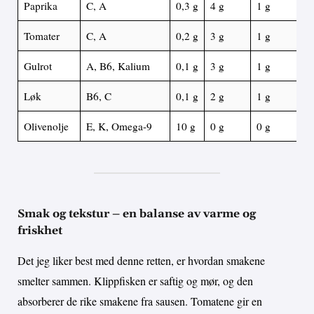
Paprika
C, A
0,3 g
4 g
1 g
Tomater
C, A
0,2 g
3 g
1 g
Gulrot
A, B6, Kalium
0,1 g
3 g
1 g
Løk
B6, C
0,1 g
2 g
1 g
Olivenolje
E, K, Omega-9
10 g
0 g
0 g
Smak og tekstur – en balanse av varme og
friskhet
Det jeg liker best med denne retten, er hvordan smakene
smelter sammen. Klippfisken er saftig og mør, og den
absorberer de rike smakene fra sausen. Tomatene gir en