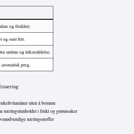
ødme og friskhet.
t og sunt fett.
stra sødme og luksusfølelse.
g aromatisk preg.
 Ernæring
enkeltvitaminer uten å bomme
 næringsinnholdet i frukt og grønnsaker
livsnødvendige næringsstoffer