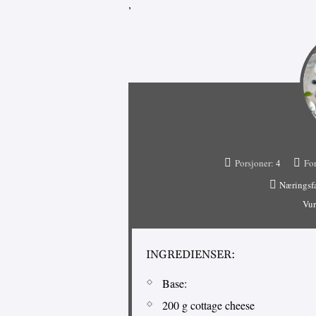
,
Porsjoner:
4
For
Næringsf
Vur
INGREDIENSER:
Base:
200 g cottage cheese