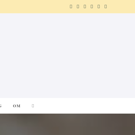
F
X
I
P
R
T
a
(
n
i
e
e
c
T
s
n
d
l
e
w
t
t
d
e
b
i
a
e
i
g
o
t
g
r
t
r
o
t
r
e
a
k
e
a
s
m
G
OM
r
m
t
)