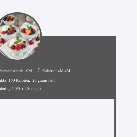
beredelsestid:
10M
Koketid:
4M
4M
akta
150 Kalorier
20 grams Fett
dering
5.0
/5
(
1
Stemte )