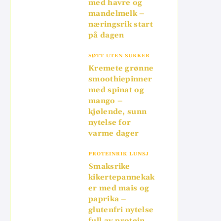
med havre og
mandelmelk –
næringsrik start
på dagen
SØTT UTEN SUKKER
Kremete grønne
smoothiepinner
med spinat og
mango –
kjølende, sunn
nytelse for
varme dager
PROTEINRIK LUNSJ
Smaksrike
kikertepannekak
er med mais og
paprika –
glutenfri nytelse
full av protein