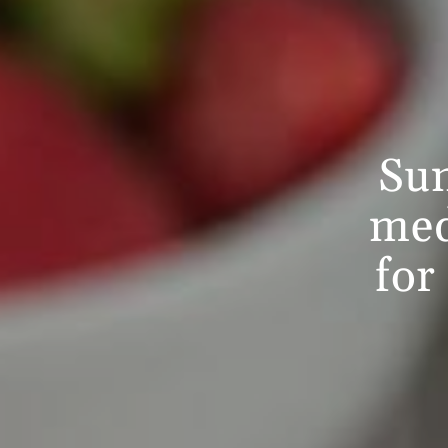
Sun
med
for