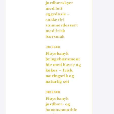
jordbærskyer
med lett
eggedosis –
sukkerfri
sommerdessert
med frisk
bærsmak
DRIKKER
Fløyelsmyk
bringebærsmoot
hie med havre og
kokos – frisk,
næringsrik og
naturlig søt
DRIKKER
Fløyelsmyk
jordbær- og
banansmoothie