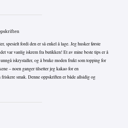
ppskriften
r, spesielt fordi den er så enkel å lage. Jeg husker første
 det var vanlig iskrem fra butikken! Et av mine beste tips er å
å unngå iskrystaller, og å bruke moden frukt som topping for
kene – noen ganger tilsetter jeg kakao for en
 en friskere smak. Denne oppskriften er både allsidig og