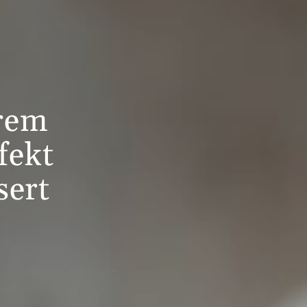
krem
fekt
sert