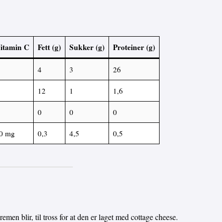
itamin C
Fett (g)
Sukker (g)
Proteiner (g)
4
3
26
12
1
1,6
0
0
0
0 mg
0,3
4,5
0,5
emen blir, til tross for at den er laget med cottage cheese.