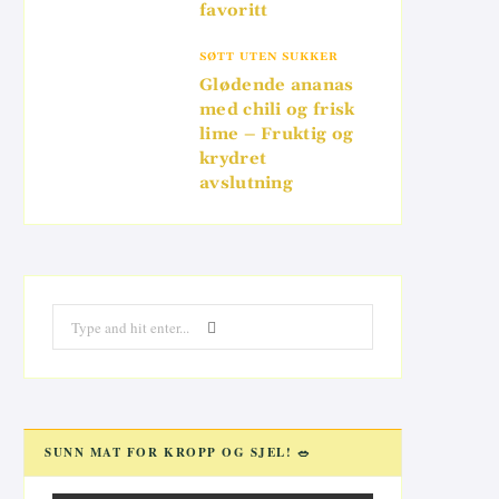
favoritt
SØTT UTEN SUKKER
Glødende ananas
med chili og frisk
lime – Fruktig og
krydret
avslutning
Search
for:
SUNN MAT FOR KROPP OG SJEL! 🥗