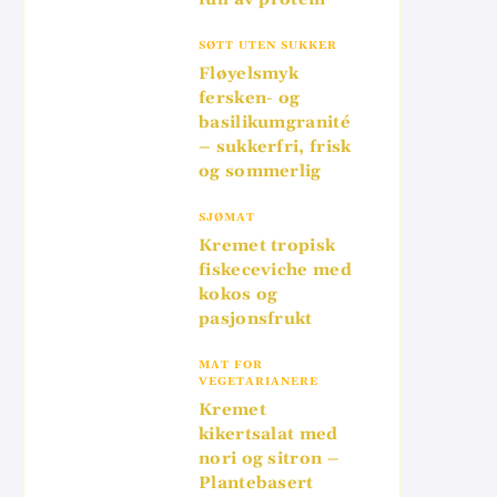
SØTT UTEN SUKKER
Fløyelsmyk
fersken- og
basilikumgranité
– sukkerfri, frisk
og sommerlig
SJØMAT
Kremet tropisk
fiskeceviche med
kokos og
pasjonsfrukt
MAT FOR
VEGETARIANERE
Kremet
kikertsalat med
nori og sitron –
Plantebasert