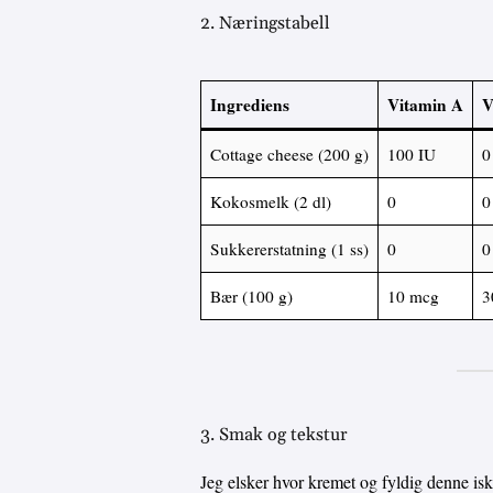
2. Næringstabell
Ingrediens
Vitamin A
V
Cottage cheese (200 g)
100 IU
0
Kokosmelk (2 dl)
0
0
Sukkererstatning (1 ss)
0
0
Bær (100 g)
10 mcg
3
3. Smak og tekstur
Jeg elsker hvor kremet og fyldig denne iskr