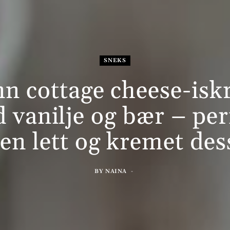
SNEKS
n cottage cheese-is
 vanilje og bær – per
 en lett og kremet des
BY
NAINA