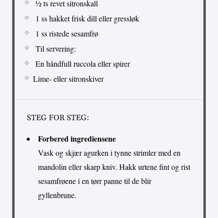
½ ts revet sitronskall
1 ss hakket frisk dill eller gressløk
1 ss ristede sesamfrø
Til servering:
En håndfull ruccola eller spirer
Lime- eller sitronskiver
STEG FOR STEG:
Forbered ingrediensene
Vask og skjær agurken i tynne strimler med en
mandolin eller skarp kniv. Hakk urtene fint og rist
sesamfrøene i en tørr panne til de blir
gyllenbrune.