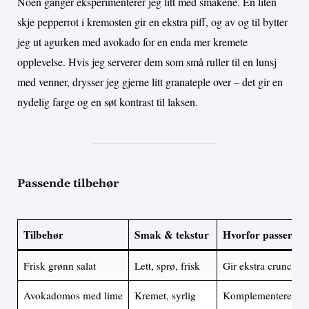
Noen ganger eksperimenterer jeg litt med smakene. En liten
skje pepperrot i kremosten gir en ekstra piff, og av og til bytter
jeg ut agurken med avokado for en enda mer kremete
opplevelse. Hvis jeg serverer dem som små ruller til en lunsj
med venner, drysser jeg gjerne litt granateple over – det gir en
nydelig farge og en søt kontrast til laksen.
Passende tilbehør
Tilbehør
Smak & tekstur
Hvorfor passer de
Frisk grønn salat
Lett, sprø, frisk
Gir ekstra crunch og
Avokadomos med lime
Kremet, syrlig
Komplementerer lak