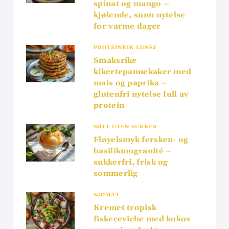
spinat og mango –
kjølende, sunn nytelse
for varme dager
PROTEINRIK LUNSJ
Smaksrike
kikertepannekaker med
mais og paprika –
glutenfri nytelse full av
protein
SØTT UTEN SUKKER
Fløyelsmyk fersken- og
basilikumgranité –
sukkerfri, frisk og
sommerlig
SJØMAT
Kremet tropisk
fiskeceviche med kokos