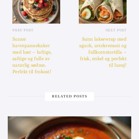
PREV POST
NEXT POST
Sunne
Sunn laksewrap med
havrepannekaker
agurk, urtekremost og
med bær – luftige,
fullkornstortilla –
saftige og fulle av
frisk, enkel og perfekt
naturlig sødme.
til lunsj!
Perfekt til frokost!
RELATED POSTS