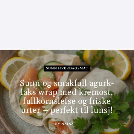
SUNN HVERDAGSMAT
Sunn og smakfull agurk-
laks wrap med kremost,
fullkornslefse og friske
urter – perfekt til lunsj!
BY
NAINA