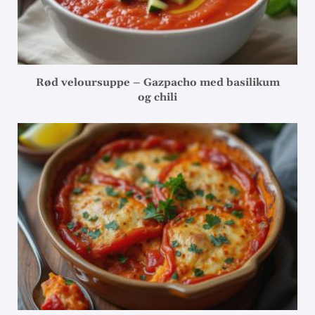
Rød veloursuppe – Gazpacho med basilikum
og chili