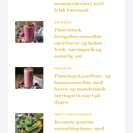
sommerdessert med
frisk bærsmak
DRIKKER
Fløyelsmyk
bringebærsmoothie
med havre og kokos –
frisk, næringsrik og
naturlig søt
DRIKKER
Fløyelsmyk jordbær- og
banansmoothie med
havre og mandelmelk –
næringsrik start på
dagen
SØTT UTEN SUKKER
Kremete grønne
smoothiepinner med