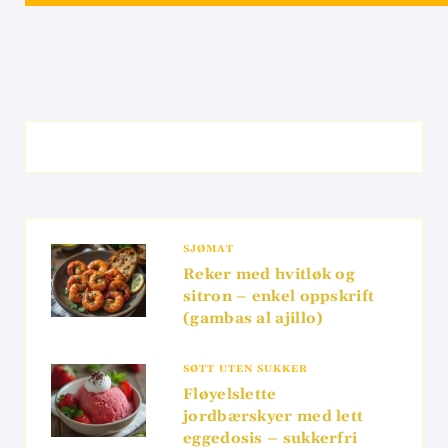
SJØMAT
Reker med hvitløk og
sitron – enkel oppskrift
(gambas al ajillo)
SØTT UTEN SUKKER
Fløyelslette
jordbærskyer med lett
eggedosis – sukkerfri