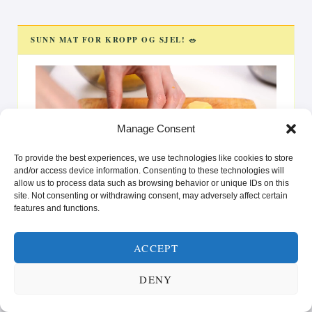
SUNN MAT FOR KROPP OG SJEL! 🥗
Videoavspiller
Manage Consent
To provide the best experiences, we use technologies like cookies to store
and/or access device information. Consenting to these technologies will
allow us to process data such as browsing behavior or unique IDs on this
00:00
00:25
site. Not consenting or withdrawing consent, may adversely affect certain
La deg inspirere av oppskrifter som gir glede på tallerkenen
features and functions.
og styrke i hverdagen. Enten du er ute etter raske løsninger
eller vil prøve noe nytt, er vi her for å hjelpe deg med å nå
ACCEPT
dine helse- og livsstilsmål.”
DENY