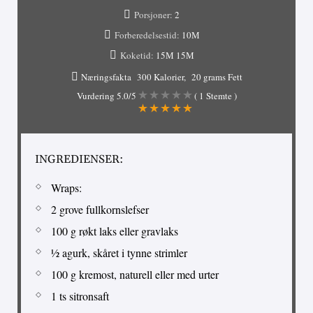
Porsjoner:
2
Forberedelsestid:
10М
Koketid:
15М
15М
Næringsfakta
300 Kalorier
20 grams Fett
Vurdering
5.0
/5
(
1
Stemte )
INGREDIENSER:
Wraps:
2 grove fullkornslefser
100 g røkt laks eller gravlaks
½ agurk, skåret i tynne strimler
100 g kremost, naturell eller med urter
1 ts sitronsaft