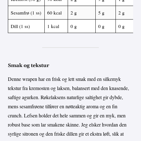
Sesamfrø (1 ss)
60 kcal
2 g
5 g
2 g
Dill (1 ss)
1 kcal
0 g
0 g
0 g
Smak og tekstur
Denne wrapen har en frisk og lett smak med en silkemyk
tekstur fra kremosten og laksen, balansert med den knasende,
saftige agurken. Røkelaksens naturlige saltighet gir dybde,
mens sesamfrøene tilfører en nøtteaktig aroma og en fin
crunch. Lefsen holder det hele sammen og gir en myk, men
robust base som lar smakene skinne. Jeg elsker hvordan den
syrlige sitronen og den friske dillen gir et ekstra løft, slik at