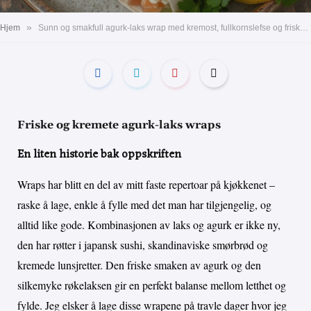
»
Hjem
Sunn og smakfull agurk-laks wrap med kremost, fullkornslefse og friske urter – perfekt til lunsj!
Friske og kremete agurk-laks wraps
En liten historie bak oppskriften
Wraps har blitt en del av mitt faste repertoar på kjøkkenet –
raske å lage, enkle å fylle med det man har tilgjengelig, og
alltid like gode. Kombinasjonen av laks og agurk er ikke ny,
den har røtter i japansk sushi, skandinaviske smørbrød og
kremede lunsjretter. Den friske smaken av agurk og den
silkemyke røkelaksen gir en perfekt balanse mellom letthet og
fylde. Jeg elsker å lage disse wrapene på travle dager hvor jeg