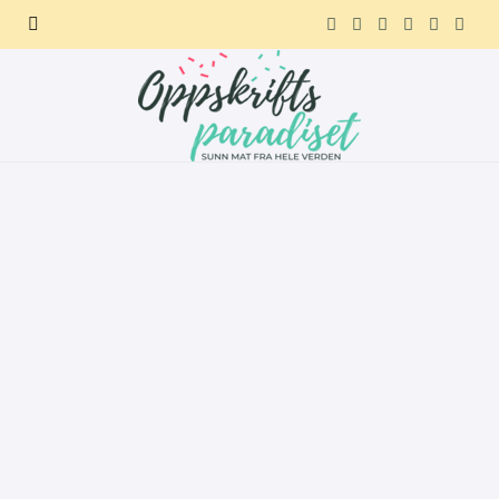
F
X
I
P
R
T
a
(
n
i
e
e
c
T
s
n
d
l
e
w
t
t
d
e
b
i
a
e
i
g
o
t
g
r
t
r
o
t
r
e
a
k
e
a
s
m
r
m
t
)