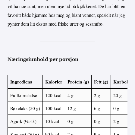
vil ha noe sunt, men uten mye tid på kjøkkenet. De har blitt en
favoritt både hjemme hos meg og blant venner, spesielt når jeg
pynter dem litt ekstra med friske urter og sesamfrø.
Næringsinnhold per porsjon
Ingrediens
Kalorier
Protein (g)
Fett (g)
Karbohydr
Fullkornslefse
120 kcal
4 g
2 g
20 g
Røkelaks (50 g)
100 kcal
12 g
6 g
0 g
Agurk (½ stk)
10 kcal
0 g
0 g
2 g
Kremost (50 g)
90 kcal
2 g
9 g
1 g