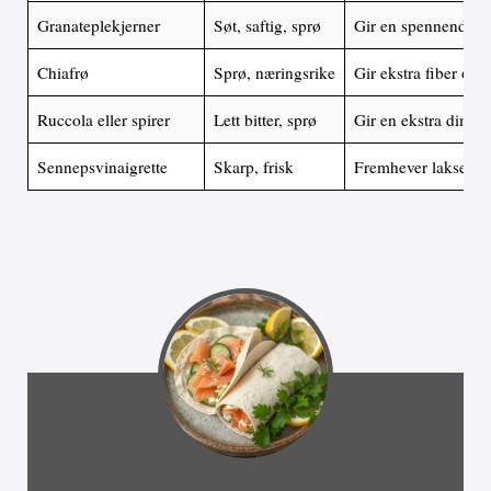
Granateplekjerner
Søt, saftig, sprø
Gir en spennende ko
Chiafrø
Sprø, næringsrike
Gir ekstra fiber og
Ruccola eller spirer
Lett bitter, sprø
Gir en ekstra dimen
Sennepsvinaigrette
Skarp, frisk
Fremhever laksens 