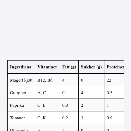
Ingrediens
Vitaminer
Fett (g)
Sukker (g)
Proteiner (g
Magert kjøtt
B12, B6
4
0
22
Gulrøtter
A, C
0
4
0.5
Paprika
C, E
0.3
2
1
Tomater
C, K
0.2
3
0.9
Olivenolje
E
5
0
0