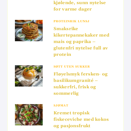
kjølende, sunn nytelse
for varme dager
PROTEINRIK LUNSJ
Smaksrike
kikertepannekaker med
mais og paprika –
glutenfri nytelse full av
protein
SØTT UTEN SUKKER
Fløyelsmyk fersken- og
basilikumgranité –
sukkerfri, frisk og
sommerlig
SJØMAT
Kremet tropisk
fiskeceviche med kokos
og pasjonsfrukt