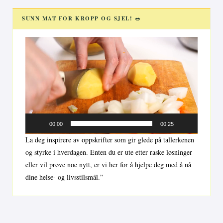
SUNN MAT FOR KROPP OG SJEL! 🥗
Videoavspiller
00:00
00:25
La deg inspirere av oppskrifter som gir glede på tallerkenen
og styrke i hverdagen. Enten du er ute etter raske løsninger
eller vil prøve noe nytt, er vi her for å hjelpe deg med å nå
dine helse- og livsstilsmål.”