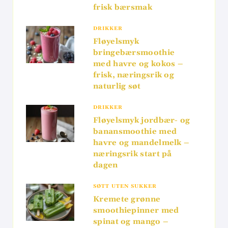
frisk bærsmak
DRIKKER
Fløyelsmyk
bringebærsmoothie
med havre og kokos –
frisk, næringsrik og
naturlig søt
DRIKKER
Fløyelsmyk jordbær- og
banansmoothie med
havre og mandelmelk –
næringsrik start på
dagen
SØTT UTEN SUKKER
Kremete grønne
smoothiepinner med
spinat og mango –