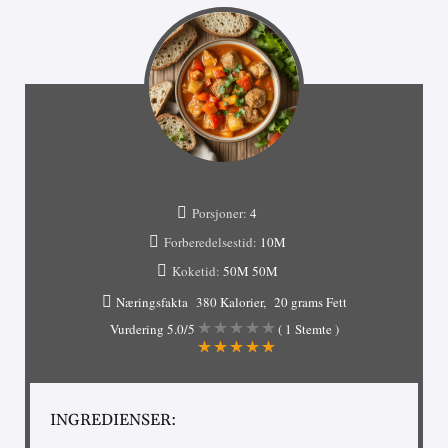
Porsjoner:
4
Forberedelsestid:
10M
Koketid:
50M
50M
Næringsfakta
380 Kalorier
20 grams Fett
Vurdering
5.0
/5
(
1
Stemte )
INGREDIENSER: