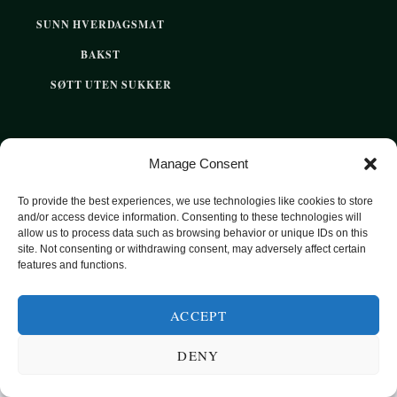
SUNN HVERDAGSMAT
BAKST
SØTT UTEN SUKKER
2020 OPPSKRIFTSPARADISET - SUNNE OPPSKRIFTER FOR
Manage Consent
HVER DAG
To provide the best experiences, we use technologies like cookies to store
and/or access device information. Consenting to these technologies will
TOP
allow us to process data such as browsing behavior or unique IDs on this
site. Not consenting or withdrawing consent, may adversely affect certain
features and functions.
ACCEPT
DENY