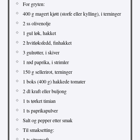
For gryten:
400 g magert kjøtt (storfe eller kylling), i terninger
2 ss olivenolje
1 gul løk, hakket
2 hvitløksfedd, finhakket
3 gulrøtter, i skiver
1 rød paprika, i strimler
150 g sellerirot, terninger
1 boks (400 g) hakkede tomater
2 dl kraft eller buljong
1 ts tørket timian
1 ts paprikapulver
Salt og pepper etter smak
Til smaksetting:
1 ts sitronsaft