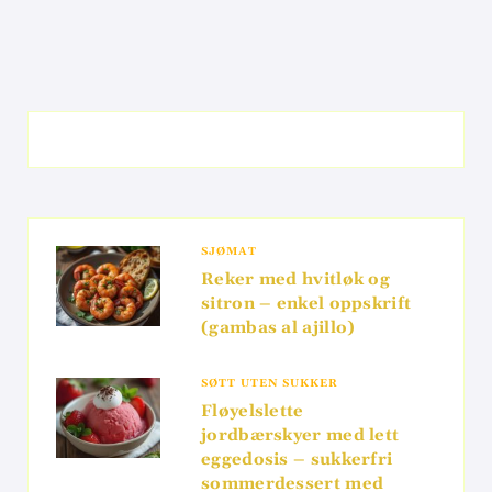
SJØMAT
Reker med hvitløk og
sitron – enkel oppskrift
(gambas al ajillo)
SØTT UTEN SUKKER
Fløyelslette
jordbærskyer med lett
eggedosis – sukkerfri
sommerdessert med