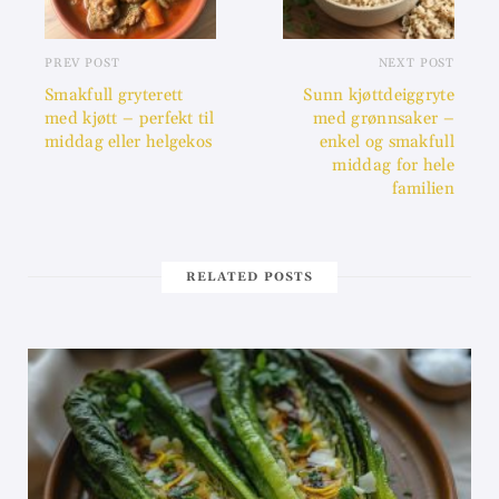
PREV POST
NEXT POST
Smakfull gryterett
Sunn kjøttdeiggryte
med kjøtt – perfekt til
med grønnsaker –
middag eller helgekos
enkel og smakfull
middag for hele
familien
RELATED POSTS