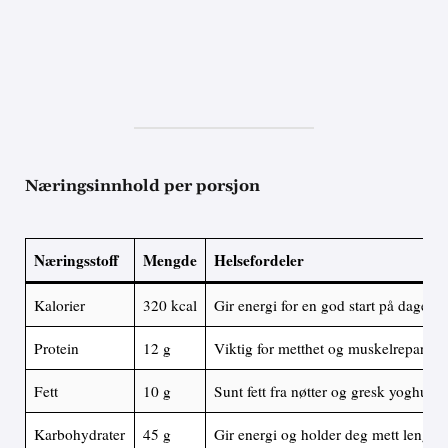
Næringsinnhold per porsjon
Næringsstoff
Mengde
Helsefordeler
Kalorier
320 kcal
Gir energi for en god start på dagen
Protein
12 g
Viktig for metthet og muskelreparasj
Fett
10 g
Sunt fett fra nøtter og gresk yoghurt
Karbohydrater
45 g
Gir energi og holder deg mett lenge