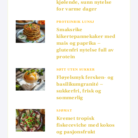
kjølende, sunn nytelse
for varme dager
PROTEINRIK LUNSJ
Smaksrike
kikertepannekaker med
mais og paprika –
glutenfri nytelse full av
protein
SØTT UTEN SUKKER
Fløyelsmyk fersken- og
basilikumgranité –
sukkerfri, frisk og
sommerlig
SJØMAT
Kremet tropisk
fiskeceviche med kokos
og pasjonsfrukt