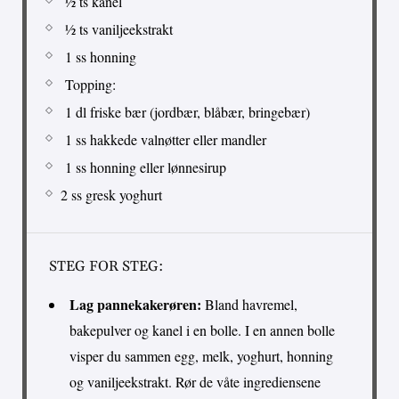
½ ts kanel
½ ts vaniljeekstrakt
1 ss honning
Topping:
1 dl friske bær (jordbær, blåbær, bringebær)
1 ss hakkede valnøtter eller mandler
1 ss honning eller lønnesirup
2 ss gresk yoghurt
STEG FOR STEG:
Lag pannekakerøren:
Bland havremel,
bakepulver og kanel i en bolle. I en annen bolle
visper du sammen egg, melk, yoghurt, honning
og vaniljeekstrakt. Rør de våte ingrediensene