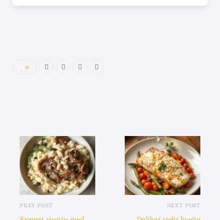
0
PREV POST
NEXT POST
Kremet risotto med
Delikat stekt kveite