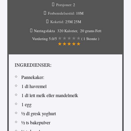
Porsjoner:
2
Forberedelsestid:
10M
Koketid:
25M
25M
Næringsfakta
320 Kalorier
20 grams Fett
Vurdering
5.0
/5
(
1
Stemte )
INGREDIENSER:
Pannekaker:
1 dl havremel
1 dl lett melk eller mandelmelk
1 egg
½ dl gresk yoghurt
½ ts bakepulver