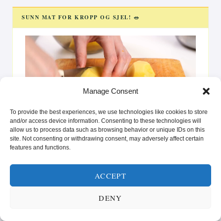
SUNN MAT FOR KROPP OG SJEL! 🥗
Videoavspiller
Manage Consent
To provide the best experiences, we use technologies like cookies to store
and/or access device information. Consenting to these technologies will
00:00
00:25
allow us to process data such as browsing behavior or unique IDs on this
La deg inspirere av oppskrifter som gir glede på tallerkenen
site. Not consenting or withdrawing consent, may adversely affect certain
features and functions.
og styrke i hverdagen. Enten du er ute etter raske løsninger
eller vil prøve noe nytt, er vi her for å hjelpe deg med å nå
dine helse- og livsstilsmål.”
ACCEPT
DENY