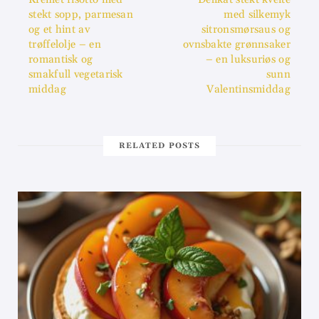
stekt sopp, parmesan
med silkemyk
og et hint av
sitronsmørsaus og
trøffelolje – en
ovnsbakte grønnsaker
romantisk og
– en luksuriøs og
smakfull vegetarisk
sunn
middag
Valentinsmiddag
RELATED POSTS