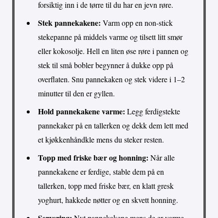
forsiktig inn i de tørre til du har en jevn røre.
Stek pannekakene:
Varm opp en non-stick
stekepanne på middels varme og tilsett litt smør
eller kokosolje. Hell en liten øse røre i pannen og
stek til små bobler begynner å dukke opp på
overflaten. Snu pannekaken og stek videre i 1–2
minutter til den er gyllen.
Hold pannekakene varme:
Legg ferdigstekte
pannekaker på en tallerken og dekk dem lett med
et kjøkkenhåndkle mens du steker resten.
Topp med friske bær og honning:
Når alle
pannekakene er ferdige, stable dem på en
tallerken, topp med friske bær, en klatt gresk
yoghurt, hakkede nøtter og en skvett honning.
Servering:
Nyt pannekakene mens de er varme,