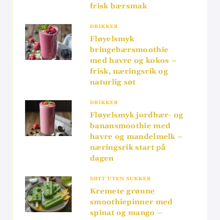
frisk bærsmak
DRIKKER
Fløyelsmyk
bringebærsmoothie
med havre og kokos –
frisk, næringsrik og
naturlig søt
DRIKKER
Fløyelsmyk jordbær- og
banansmoothie med
havre og mandelmelk –
næringsrik start på
dagen
SØTT UTEN SUKKER
Kremete grønne
smoothiepinner med
spinat og mango –