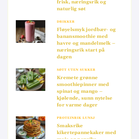
frisk, næringsrik og
naturlig søt
DRIKKER
Fløyelsmyk jordbær- og
banansmoothie med
havre og mandelmelk –
næringsrik start på
dagen
SØTT UTEN SUKKER
Kremete grønne
smoothiepinner med
spinat og mango –
kjølende, sunn nytelse
for varme dager
PROTEINRIK LUNSJ
Smaksrike
kikertepannekaker med