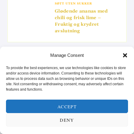
SØTT UTEN SUKKER
Glødende ananas med
chili og frisk lime –
Fruktig og krydret
avslutning
Manage Consent
Search
To provide the best experiences, we use technologies like cookies to store
and/or access device information. Consenting to these technologies will
for:
allow us to process data such as browsing behavior or unique IDs on this
site. Not consenting or withdrawing consent, may adversely affect certain
features and functions.
SUNN MAT FOR KROPP OG SJEL! 🥗
ACCEPT
Videoavspiller
DENY