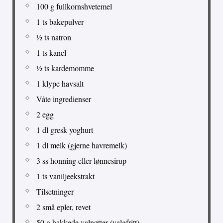
100 g fullkornshvetemel
1 ts bakepulver
½ ts natron
1 ts kanel
½ ts kardemomme
1 klype havsalt
Våte ingredienser
2 egg
1 dl gresk yoghurt
1 dl melk (gjerne havremelk)
3 ss honning eller lønnesirup
1 ts vaniljeekstrakt
Tilsetninger
2 små epler, revet
50 g hakkede valnøtter (valgfritt)