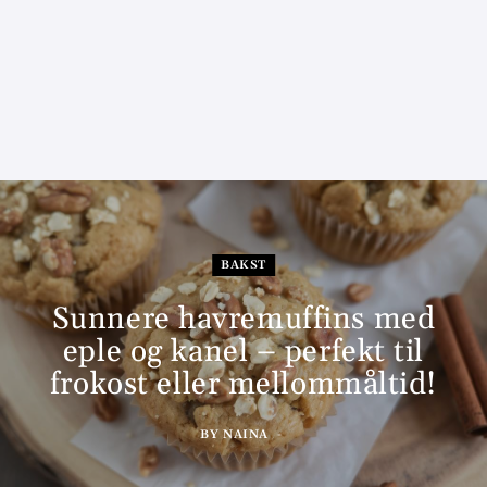
BAKST
Sunnere havremuffins med
eple og kanel – perfekt til
frokost eller mellommåltid!
BY
NAINA