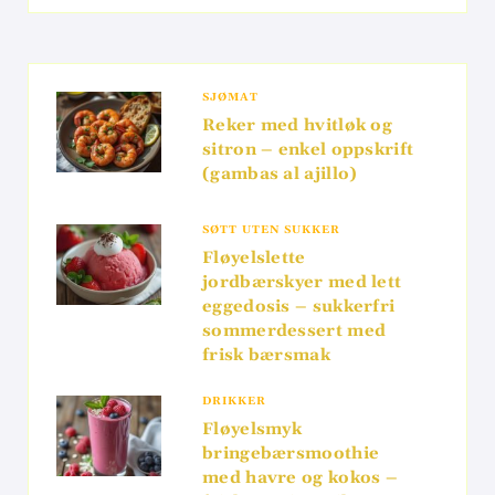
SJØMAT
Reker med hvitløk og
sitron – enkel oppskrift
(gambas al ajillo)
SØTT UTEN SUKKER
Fløyelslette
jordbærskyer med lett
eggedosis – sukkerfri
sommerdessert med
frisk bærsmak
DRIKKER
Fløyelsmyk
bringebærsmoothie
med havre og kokos –