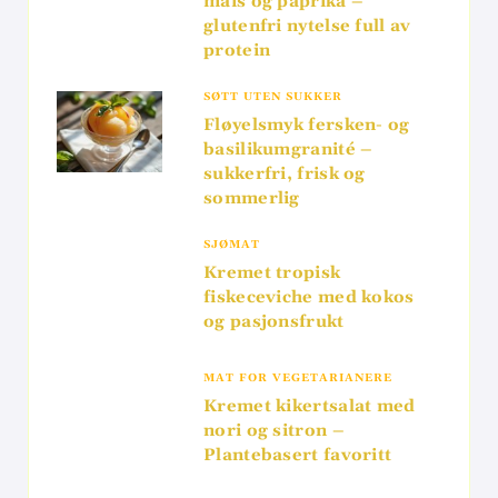
mais og paprika –
glutenfri nytelse full av
protein
SØTT UTEN SUKKER
Fløyelsmyk fersken- og
basilikumgranité –
sukkerfri, frisk og
sommerlig
SJØMAT
Kremet tropisk
fiskeceviche med kokos
og pasjonsfrukt
MAT FOR VEGETARIANERE
Kremet kikertsalat med
nori og sitron –
Plantebasert favoritt