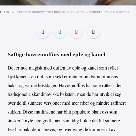
»
Hjem
Sunnere havremuffins med eple og kanel – perfekt til frokost eller mellommåltid!
Saftige havremuffins med eple og kanel
Det er noe magisk med duften av eple og kanel som fyller
kjøkkenet – en duft som vekker minner om barndommens
bakst og varme høstdager. Havremuffins har sine røtter i den
tradisjonelle skandinaviske baksten, men de har utviklet seg
over tid til sunnere versjoner med mer fiber og mindre raffinert
sukker. Disse muffinsene har blitt populære blant oss som
ønsker å nyte noe godt, men samtidig holde det litt sunnere.
Jeg har bakt dem i årevis, og hver gang de kommer ut av