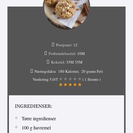
Porsjoner:
12
Forberedelsestid:
10M
Koketid:
35M
35M
Næringsfakta
180 Kalorier
20 grams Fett
Vurdering
5.0
/5
(
1
Stemte )
INGREDIENSER:
Tørre ingredienser
100 g havremel