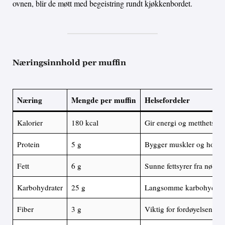
ovnen, blir de møtt med begeistring rundt kjøkkenbordet.
Næringsinnhold per muffin
Næring
Mengde per muffin
Helsefordeler
Kalorier
180 kcal
Gir energi og metthetsføl
Protein
5 g
Bygger muskler og holde
Fett
6 g
Sunne fettsyrer fra nøtter
Karbohydrater
25 g
Langsomme karbohydrater
Fiber
3 g
Viktig for fordøyelsen