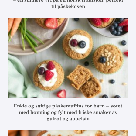
– en sunnere vri på en norsk tradisjon, perfekt
til påskekosen
Enkle og saftige påskemuffins for barn – søtet
med honning og fylt med friske smaker av
gulrot og appelsin