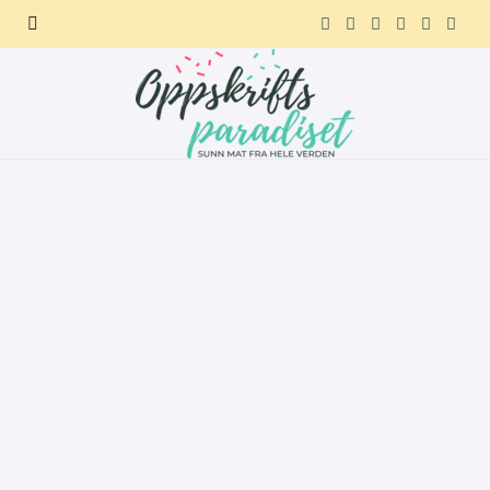
F
X
I
P
R
T
a
(
n
i
e
e
c
T
s
n
d
l
e
w
t
t
d
e
b
i
a
e
i
g
o
t
g
r
t
r
o
t
r
e
a
k
e
a
s
m
r
m
t
)