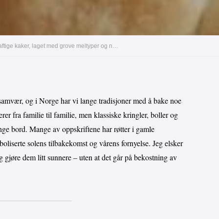
Sunnere tradisjonell påskebakst – fra luftige kringler til saftige kaker, laget med grove meltyper og naturlig søtning
 samvær, og i Norge har vi lange tradisjoner med å bake noe
rer fra familie til familie, men klassiske kringler, boller og
nge bord. Mange av oppskriftene har røtter i gamle
oliserte solens tilbakekomst og vårens fornyelse. Jeg elsker
g gjøre dem litt sunnere – uten at det går på bekostning av