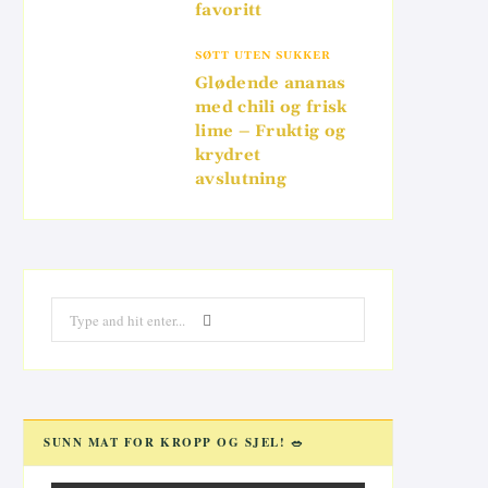
favoritt
SØTT UTEN SUKKER
Glødende ananas
med chili og frisk
lime – Fruktig og
krydret
avslutning
Search
for:
SUNN MAT FOR KROPP OG SJEL! 🥗