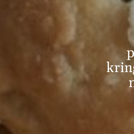
p
krin