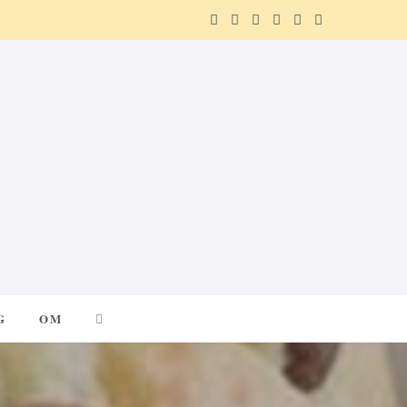
F
X
I
P
R
T
a
(
n
i
e
e
c
T
s
n
d
l
e
w
t
t
d
e
b
i
a
e
i
g
o
t
g
r
t
r
o
t
r
e
a
k
e
a
s
m
G
OM
r
m
t
)