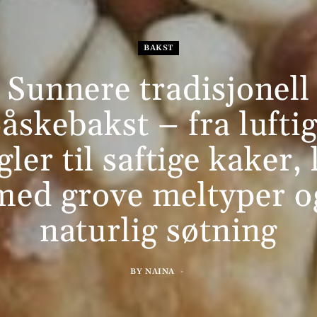
BAKST
Sunnere tradisjonell
åskebakst – fra lufti
gler til saftige kaker, 
med grove meltyper o
naturlig søtning
BY
NAINA