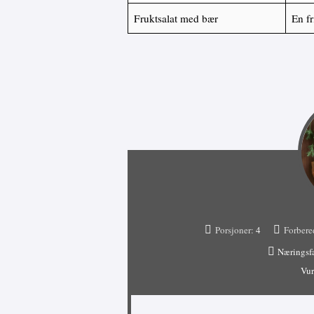
Fruktsalat med bær
En fr
Porsjoner:
4
Forbere
Næringsf
Vur