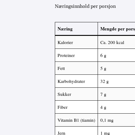
Næringsinnhold per porsjon
Næring
Mengde per pors
Kalorier
Ca. 200 kcal
Proteiner
6 g
Fett
5 g
Karbohydrater
32 g
Sukker
7 g
Fiber
4 g
Vitamin B1 (tiamin)
0,1 mg
Jern
1 mg