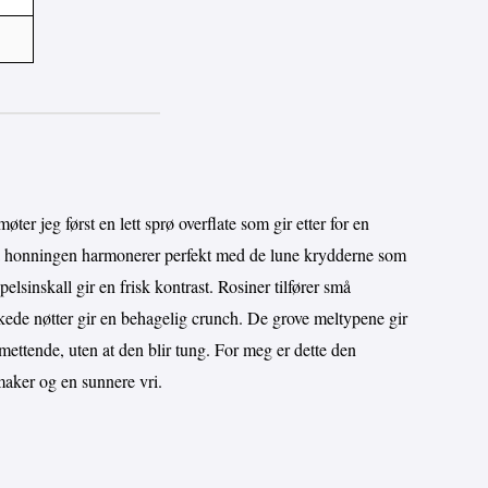
øter jeg først en lett sprø overflate som gir etter for en
fra honningen harmonerer perfekt med de lune krydderne som
sinskall gir en frisk kontrast. Rosiner tilfører små
ede nøtter gir en behagelig crunch. De grove meltypene gir
mettende, uten at den blir tung. For meg er dette den
maker og en sunnere vri.