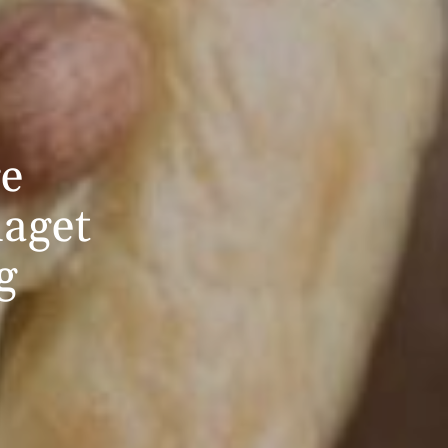
ge
laget
g