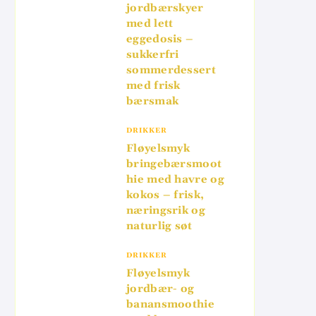
jordbærskyer
med lett
eggedosis –
sukkerfri
sommerdessert
med frisk
bærsmak
DRIKKER
Fløyelsmyk
bringebærsmoot
hie med havre og
kokos – frisk,
næringsrik og
naturlig søt
DRIKKER
Fløyelsmyk
jordbær- og
banansmoothie