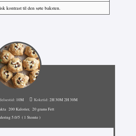
isk kontrast til den søte baksten.
delsestid:
10M
Koketid:
2H 30M
2H 30M
akta
200 Kalorier
20 grams Fett
dering
5.0
/5
(
1
Stemte )