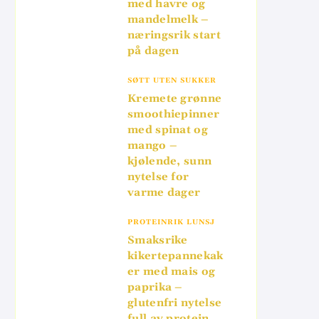
med havre og
mandelmelk –
næringsrik start
på dagen
SØTT UTEN SUKKER
Kremete grønne
smoothiepinner
med spinat og
mango –
kjølende, sunn
nytelse for
varme dager
PROTEINRIK LUNSJ
Smaksrike
kikertepannekak
er med mais og
paprika –
glutenfri nytelse
full av protein