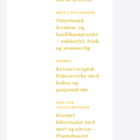
SØTT UTEN SUKKER
Fløyelsmyk
fersken- og
basilikumgranité
– sukkerfri, frisk
og sommerlig
SJØMAT
Kremet tropisk
fiskeceviche med
kokos og
pasjonsfrukt
MAT FOR
VEGETARIANERE
Kremet
kikertsalat med
nori og sitron –
Plantebasert