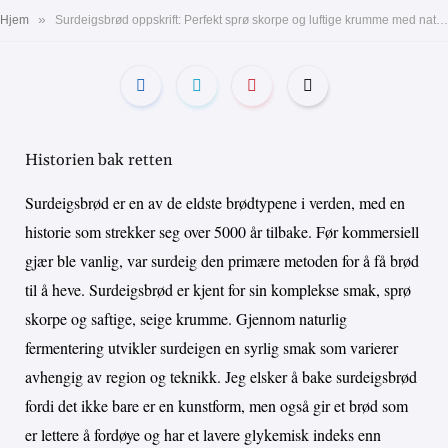
»
Hjem
Surdeigsbrød oppskrift: Perfekt sprø skorpe og luftige krumme med naturlig smak
Historien bak retten
Surdeigsbrød er en av de eldste brødtypene i verden, med en
historie som strekker seg over 5000 år tilbake. Før kommersiell
gjær ble vanlig, var surdeig den primære metoden for å få brød
til å heve. Surdeigsbrød er kjent for sin komplekse smak, sprø
skorpe og saftige, seige krumme. Gjennom naturlig
fermentering utvikler surdeigen en syrlig smak som varierer
avhengig av region og teknikk. Jeg elsker å bake surdeigsbrød
fordi det ikke bare er en kunstform, men også gir et brød som
er lettere å fordøye og har et lavere glykemisk indeks enn