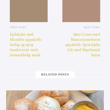
PREV POST
NEXT POST
Eplekake med
Søte Cones med
Mandler oppskrift:
Mascarponekrem
Saftig og sprø
oppskrift: Sprø kjeks
høstfavoritt med
fylt med fløyelsmyk
uimotståelig smak
krem
RELATED POSTS