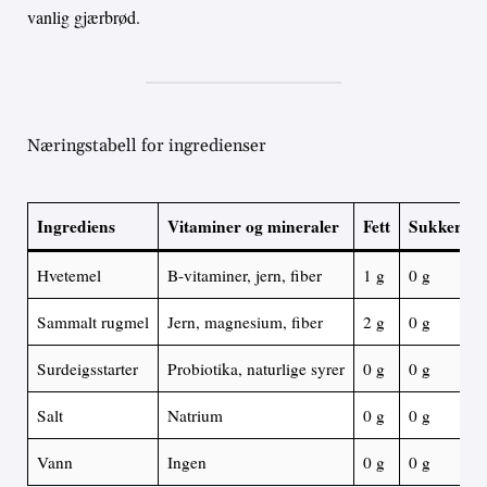
vanlig gjærbrød.
Næringstabell for ingredienser
Ingrediens
Vitaminer og mineraler
Fett
Sukker
Hvetemel
B-vitaminer, jern, fiber
1 g
0 g
Sammalt rugmel
Jern, magnesium, fiber
2 g
0 g
Surdeigsstarter
Probiotika, naturlige syrer
0 g
0 g
Salt
Natrium
0 g
0 g
Vann
Ingen
0 g
0 g