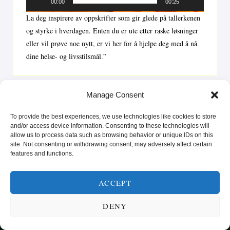
00:00
00:25
La deg inspirere av oppskrifter som gir glede på tallerkenen
og styrke i hverdagen. Enten du er ute etter raske løsninger
eller vil prøve noe nytt, er vi her for å hjelpe deg med å nå
dine helse- og livsstilsmål.”
Manage Consent
To provide the best experiences, we use technologies like cookies to store
and/or access device information. Consenting to these technologies will
allow us to process data such as browsing behavior or unique IDs on this
site. Not consenting or withdrawing consent, may adversely affect certain
features and functions.
ACCEPT
SUNN MAT FRA HELE VERDEN
DENY
KATEGORIER
SMARTE MATVALG
OM
POPULÆRE OPPSKRIFTER