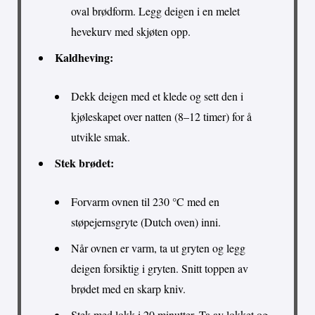
oval brødform. Legg deigen i en melet
hevekurv med skjøten opp.
Kaldheving:
Dekk deigen med et klede og sett den i
kjøleskapet over natten (8–12 timer) for å
utvikle smak.
Stek brødet:
Forvarm ovnen til 230 °C med en
støpejernsgryte (Dutch oven) inni.
Når ovnen er varm, ta ut gryten og legg
deigen forsiktig i gryten. Snitt toppen av
brødet med en skarp kniv.
Stek med lokk i 20 minutter. Ta av lokket og