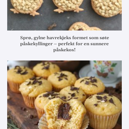
Sprø, gylne havrekjeks formet som søte
påskekyllinger – perfekt for en sunnere
påskekos!