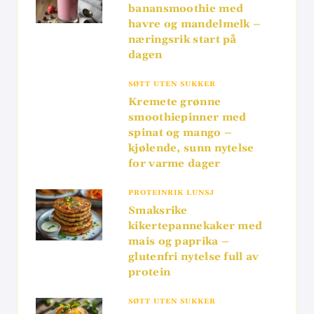
banansmoothie med
havre og mandelmelk –
næringsrik start på
dagen
SØTT UTEN SUKKER
Kremete grønne
smoothiepinner med
spinat og mango –
kjølende, sunn nytelse
for varme dager
PROTEINRIK LUNSJ
Smaksrike
kikertepannekaker med
mais og paprika –
glutenfri nytelse full av
protein
SØTT UTEN SUKKER