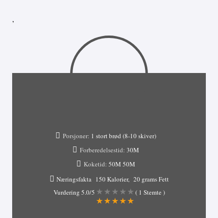
,
Porsjoner:
1 stort brød (8-10 skiver)
Forberedelsestid:
30M
Koketid:
50M
50M
Næringsfakta
150 Kalorier
20 grams Fett
Vurdering
5.0
/5
(
1
Stemte )