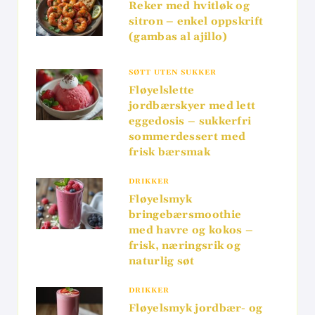
Reker med hvitløk og
sitron – enkel oppskrift
(gambas al ajillo)
SØTT UTEN SUKKER
Fløyelslette
jordbærskyer med lett
eggedosis – sukkerfri
sommerdessert med
frisk bærsmak
DRIKKER
Fløyelsmyk
bringebærsmoothie
med havre og kokos –
frisk, næringsrik og
naturlig søt
DRIKKER
Fløyelsmyk jordbær- og