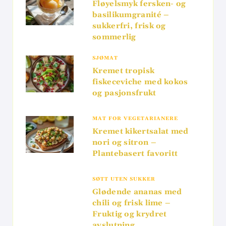
Fløyelsmyk fersken- og
basilikumgranité –
sukkerfri, frisk og
sommerlig
SJØMAT
Kremet tropisk
fiskeceviche med kokos
og pasjonsfrukt
MAT FOR VEGETARIANERE
Kremet kikertsalat med
nori og sitron –
Plantebasert favoritt
SØTT UTEN SUKKER
Glødende ananas med
chili og frisk lime –
Fruktig og krydret
avslutning