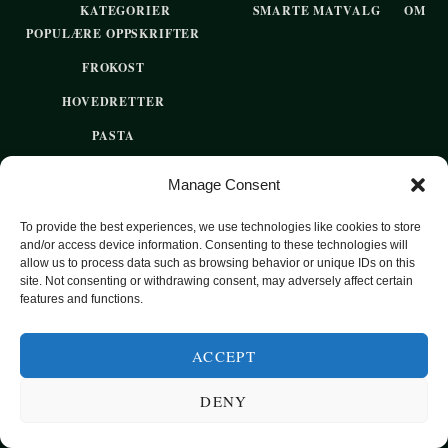
KATEGORIER
SMARTE MATVALG
OM
POPULÆRE OPPSKRIFTER
FROKOST
HOVEDRETTER
PASTA
SUPPER
Manage Consent
EKSOTISKE SMAKER
To provide the best experiences, we use technologies like cookies to store
MAT FOR VEGETARIANERE
and/or access device information. Consenting to these technologies will
allow us to process data such as browsing behavior or unique IDs on this
SUNN HVERDAGSMAT
site. Not consenting or withdrawing consent, may adversely affect certain
features and functions.
BAKST
SØTT UTEN SUKKER
ACCEPT
DENY
2020 OPPSKRIFTSPARADISET - SUNNE OPPSKRIFTER FOR
HVER DAG