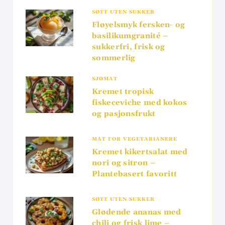
SØTT UTEN SUKKER
Fløyelsmyk fersken- og
basilikumgranité –
sukkerfri, frisk og
sommerlig
SJØMAT
Kremet tropisk
fiskeceviche med kokos
og pasjonsfrukt
MAT FOR VEGETARIANERE
Kremet kikertsalat med
nori og sitron –
Plantebasert favoritt
SØTT UTEN SUKKER
Glødende ananas med
chili og frisk lime –