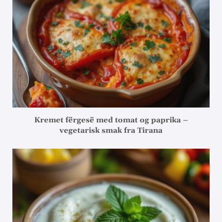
Kremet fërgesë med tomat og paprika –
vegetarisk smak fra Tirana