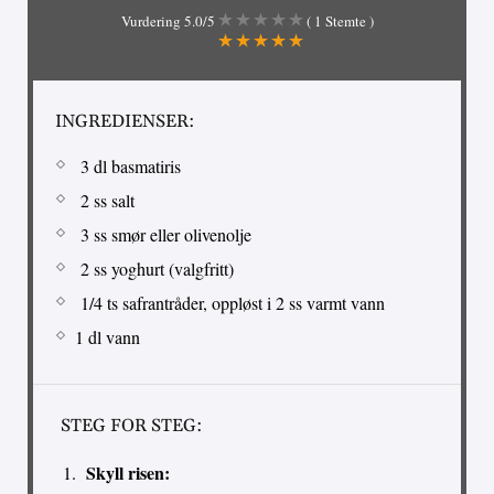
Vurdering
5.0
/5
(
1
Stemte )
INGREDIENSER:
3 dl basmatiris
2 ss salt
3 ss smør eller olivenolje
2 ss yoghurt (valgfritt)
1/4 ts safrantråder, oppløst i 2 ss varmt vann
1 dl vann
STEG FOR STEG:
Skyll risen: