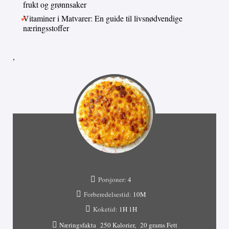
frukt og grønnsaker
Vitaminer i Matvarer: En guide til livsnødvendige
næringsstoffer
,
Porsjoner:
4
Forberedelsestid:
10M
Koketid:
1H
1H
Næringsfakta
250 Kalorier
20 grams Fett