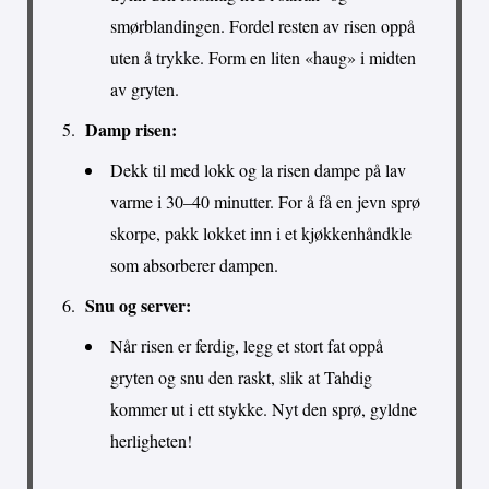
smørblandingen. Fordel resten av risen oppå
uten å trykke. Form en liten «haug» i midten
av gryten.
Damp risen:
Dekk til med lokk og la risen dampe på lav
varme i 30–40 minutter. For å få en jevn sprø
skorpe, pakk lokket inn i et kjøkkenhåndkle
som absorberer dampen.
Snu og server:
Når risen er ferdig, legg et stort fat oppå
gryten og snu den raskt, slik at Tahdig
kommer ut i ett stykke. Nyt den sprø, gyldne
herligheten!