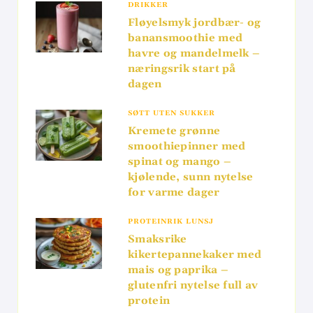
DRIKKER
Fløyelsmyk jordbær- og
banansmoothie med
havre og mandelmelk –
næringsrik start på
dagen
SØTT UTEN SUKKER
Kremete grønne
smoothiepinner med
spinat og mango –
kjølende, sunn nytelse
for varme dager
PROTEINRIK LUNSJ
Smaksrike
kikertepannekaker med
mais og paprika –
glutenfri nytelse full av
protein