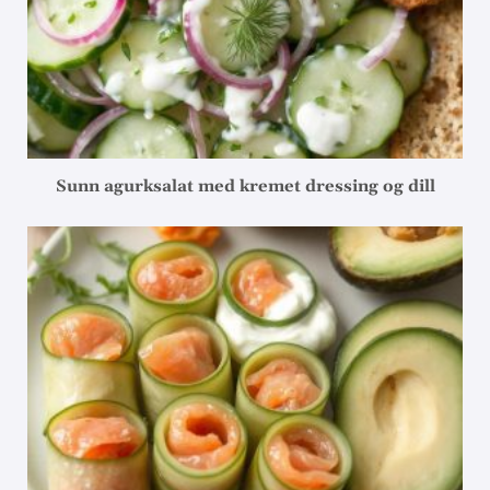
Sunn agurksalat med kremet dressing og dill