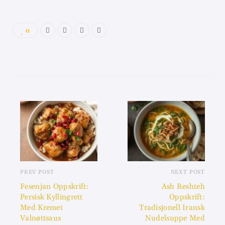
0
PREV POST
NEXT POST
Fesenjan Oppskrift:
Ash Reshteh
Persisk Kyllingrett
Oppskrift:
Med Kremet
Tradisjonell Iransk
Valnøttsaus
Nudelsuppe Med