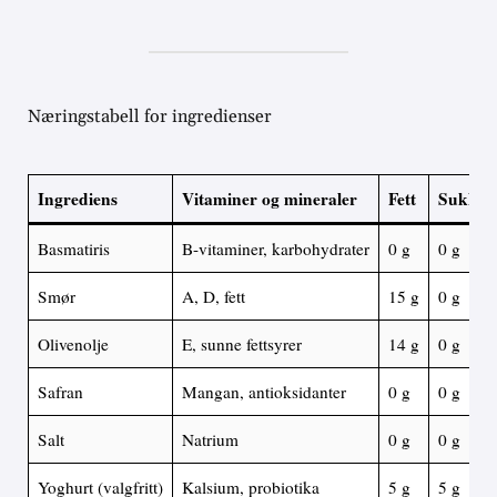
Næringstabell for ingredienser
Ingrediens
Vitaminer og mineraler
Fett
Sukker
Basmatiris
B-vitaminer, karbohydrater
0 g
0 g
Smør
A, D, fett
15 g
0 g
Olivenolje
E, sunne fettsyrer
14 g
0 g
Safran
Mangan, antioksidanter
0 g
0 g
Salt
Natrium
0 g
0 g
Yoghurt (valgfritt)
Kalsium, probiotika
5 g
5 g