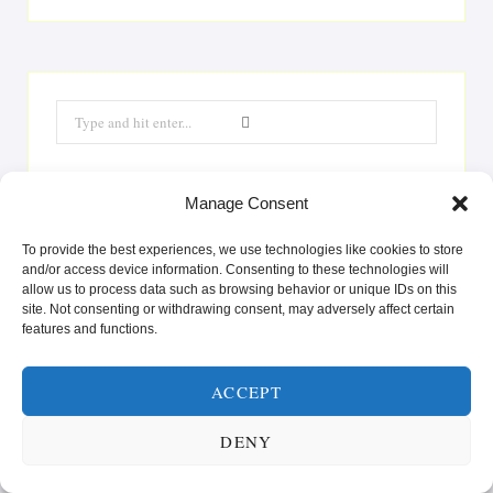
Search
for:
Manage Consent
SUNN MAT FOR KROPP OG SJEL! 🥗
To provide the best experiences, we use technologies like cookies to store
and/or access device information. Consenting to these technologies will
allow us to process data such as browsing behavior or unique IDs on this
Videoavspiller
site. Not consenting or withdrawing consent, may adversely affect certain
features and functions.
ACCEPT
DENY
00:00
00:25