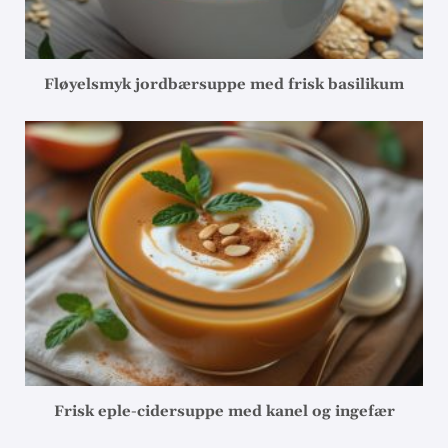
Fløyelsmyk jordbærsuppe med frisk basilikum
Frisk eple-cidersuppe med kanel og ingefær