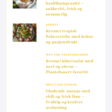
basilikumgranité –
sukkerfri, frisk og
sommerlig
SJØMAT
Kremet tropisk
fiskeceviche med kokos
og pasjonsfrukt
MAT FOR VEGETARIANERE
Kremet kikertsalat med
nori og sitron –
Plantebasert favoritt
SØTT UTEN SUKKER
Glødende ananas med
chili og frisk lime –
Fruktig og krydret
avslutning