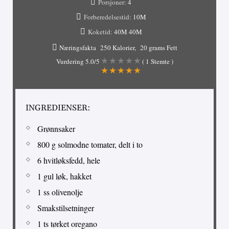
Porsjoner:
4
Forberedelsestid:
10M
Koketid:
40M
40M
Næringsfakta
250 Kalorier
20 grams Fett
Vurdering
5.0
/5
(
1
Stemte )
INGREDIENSER:
Grønnsaker
800 g solmodne tomater, delt i to
6 hvitløksfedd, hele
1 gul løk, hakket
1 ss olivenolje
Smakstilsetninger
1 ts tørket oregano