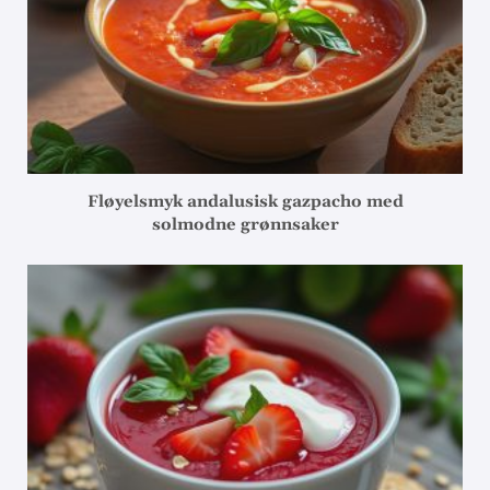
Fløyelsmyk andalusisk gazpacho med
solmodne grønnsaker