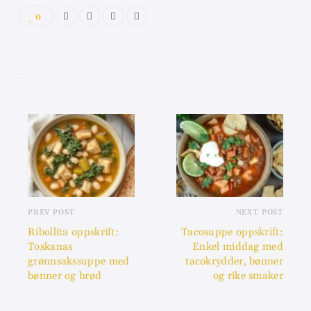
0
PREV POST
NEXT POST
Ribollita oppskrift:
Tacosuppe oppskrift:
Toskanas
Enkel middag med
grønnsakssuppe med
tacokrydder, bønner
bønner og brød
og rike smaker