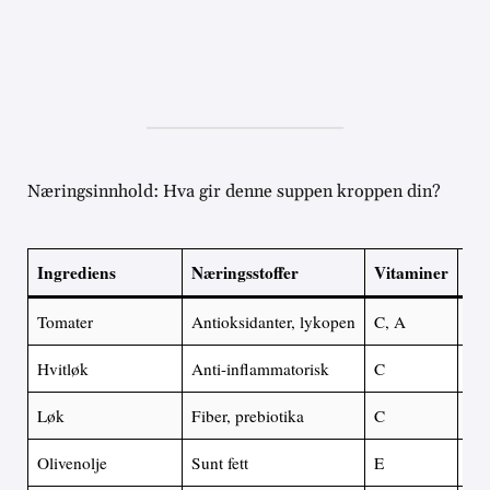
Næringsinnhold: Hva gir denne suppen kroppen din?
Ingrediens
Næringsstoffer
Vitaminer
Fet
Tomater
Antioksidanter, lykopen
C, A
Lav
Hvitløk
Anti-inflammatorisk
C
Lav
Løk
Fiber, prebiotika
C
Lav
Olivenolje
Sunt fett
E
Mo