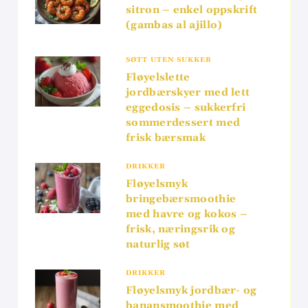
sitron – enkel oppskrift
(gambas al ajillo)
SØTT UTEN SUKKER
Fløyelslette
jordbærskyer med lett
eggedosis – sukkerfri
sommerdessert med
frisk bærsmak
DRIKKER
Fløyelsmyk
bringebærsmoothie
med havre og kokos –
frisk, næringsrik og
naturlig søt
DRIKKER
Fløyelsmyk jordbær- og
banansmoothie med