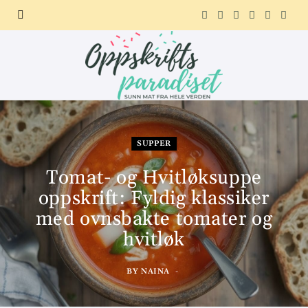
F
X
I
P
R
T
a
(
n
i
e
e
c
T
s
n
d
l
e
w
t
t
d
e
b
i
a
e
i
g
SUPPER
o
t
g
r
t
r
Tomat- og Hvitløksuppe
oppskrift: Fyldig klassiker
o
t
r
e
a
med ovnsbakte tomater og
k
e
a
s
m
hvitløk
r
m
t
BY
NAINA
)