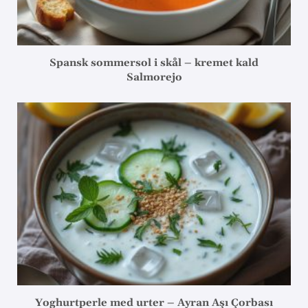
Spansk sommersol i skål – kremet kald
Salmorejo
Yoghurtperle med urter – Ayran Aşı Çorbası