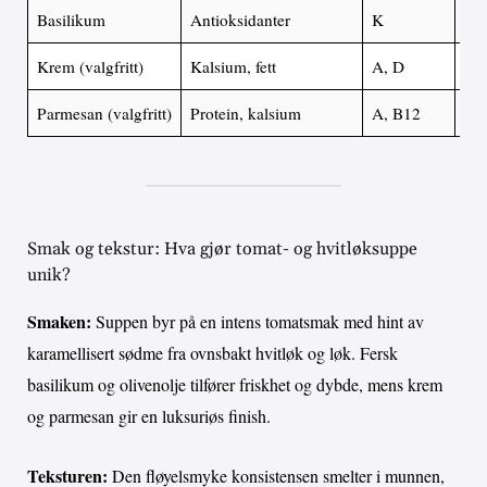
Basilikum
Antioksidanter
K
0 g
Krem (valgfritt)
Kalsium, fett
A, D
Mo
Parmesan (valgfritt)
Protein, kalsium
A, B12
Mo
Smak og tekstur: Hva gjør tomat- og hvitløksuppe
unik?
Smaken:
Suppen byr på en intens tomatsmak med hint av
karamellisert sødme fra ovnsbakt hvitløk og løk. Fersk
basilikum og olivenolje tilfører friskhet og dybde, mens krem
og parmesan gir en luksuriøs finish.
Teksturen:
Den fløyelsmyke konsistensen smelter i munnen,