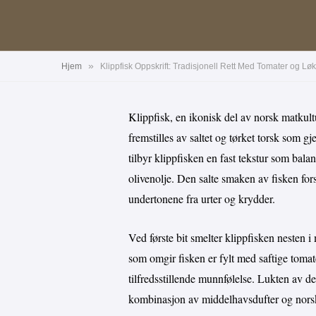
»
Hjem
Klippfisk Oppskrift: Tradisjonell Rett Med Tomater og L
Klippfisk, en ikonisk del av norsk matkultur
fremstilles av saltet og tørket torsk som 
tilbyr klippfisken en fast tekstur som bala
olivenolje. Den salte smaken av fisken fo
undertonene fra urter og krydder.
Ved første bit smelter klippfisken nesten
som omgir fisken er fylt med saftige tomate
tilfredsstillende munnfølelse. Lukten av d
kombinasjon av middelhavsdufter og norsk 