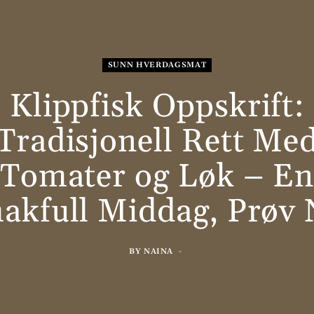
SUNN HVERDAGSMAT
Klippfisk Oppskrift:
Tradisjonell Rett Me
Tomater og Løk – E
akfull Middag, Prøv 
BY
NAINA