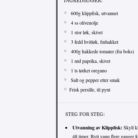
INGREDIENSER:
600g klippfisk, utvannet
4 ss olivenolje
1 stor løk, skivet
3 fedd hvitløk, finhakket
400g hakkede tomater (fra boks)
1 rød paprika, skivet
1 ts tørket oregano
Salt og pepper etter smak
Frisk persille, til pynt
STEG FOR STEG:
Utvanning av Klippfisk:
Skyll kl
48 timer. Bytt vann flere ganger fo