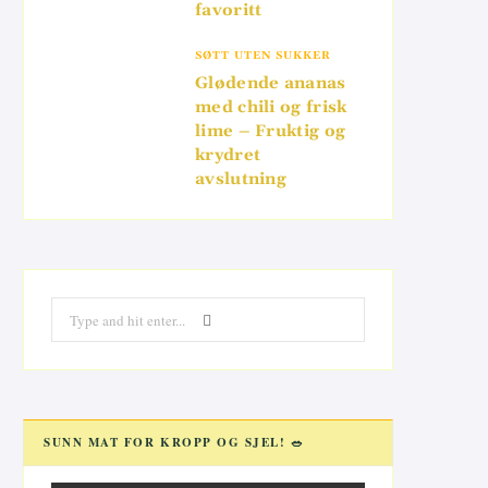
favoritt
SØTT UTEN SUKKER
Glødende ananas
med chili og frisk
lime – Fruktig og
krydret
avslutning
Search
for:
SUNN MAT FOR KROPP OG SJEL! 🥗