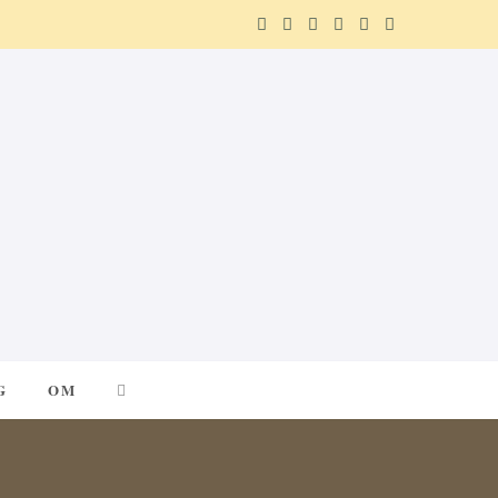
F
X
I
P
R
T
a
(
n
i
e
e
c
T
s
n
d
l
e
w
t
t
d
e
b
i
a
e
i
g
o
t
g
r
t
r
o
t
r
e
a
k
e
a
s
m
G
OM
r
m
t
)