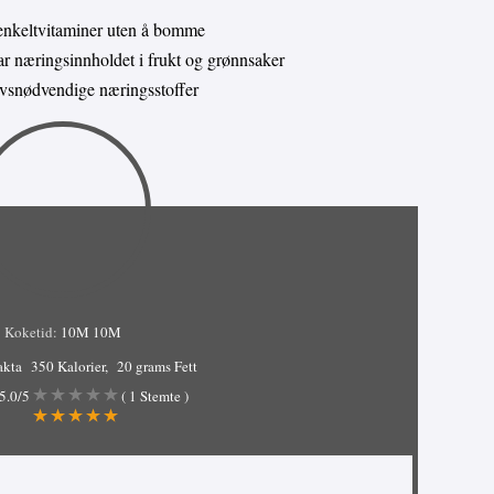
enkeltvitaminer uten å bomme
 næringsinnholdet i frukt og grønnsaker
livsnødvendige næringsstoffer
Koketid:
10M
10M
akta
350 Kalorier
20 grams Fett
5.0
/5
(
1
Stemte )