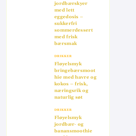
jordbærskyer
med lett
eggedosis –
sukkerfri
sommerdessert
med frisk
bærsmak
DRIKKER
Fløyelsmyk
bringebærsmoot
hie med havre og
kokos – frisk,
næringsrik og
naturlig søt
DRIKKER
Fløyelsmyk
jordbær- og
banansmoothie