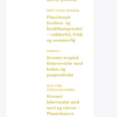
SØTT UTEN SUKKER
Fløyelsmyk
fersken- og
basilikumgranité
– sukkerfri, frisk
og sommerlig
SJØMAT
Kremet tropisk
fiskeceviche med
kokos og
pasjonsfrukt
MAT FOR
VEGETARIANERE
Kremet
kikertsalat med
nori og sitron –
Plantebasert