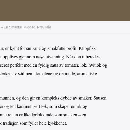
øk – En Smakfull Middag, Prøv Nå!
, er kjent for sin salte og smakfulle profil. Klippfisk
gjenopplives gjennom nøye utvanning. Når den tilberedes,
nseres perfekt med en fyldig saus av tomater, løk, hvitløk og
rsterkes av sødmen i tomatene og de milde, aromatiske
 i munnen, og den gir en kompleks dybde av smaker. Sausen
r og lett karamellisert løk, som skaper en rik og
enne retten er like forlokkende som smaken – en
tradisjon som fyller hele kjøkkenet.