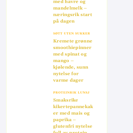
med havre og
mandelmelk –
næringsrik start
på dagen
SØTT UTEN SUKKER
Kremete grønne
smoothiepinner
med spinat og
mango –
kjølende, sunn
nytelse for
varme dager
PROTEINRIK LUNSJ
Smaksrike
kikertepannekak
er med mais og
paprika –
glutenfri nytelse
full av protein