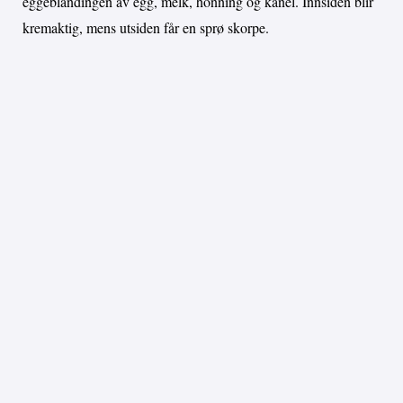
eggeblandingen av egg, melk, honning og kanel. Innsiden blir
kremaktig, mens utsiden får en sprø skorpe.