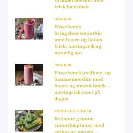
sommerdessert med
frisk bærsmak
DRIKKER
Fløyelsmyk
bringebærsmoothie
med havre og kokos –
frisk, næringsrik og
naturlig søt
DRIKKER
Fløyelsmyk jordbær- og
banansmoothie med
havre og mandelmelk –
næringsrik start på
dagen
SØTT UTEN SUKKER
Kremete grønne
smoothiepinner med
spinat og mango –