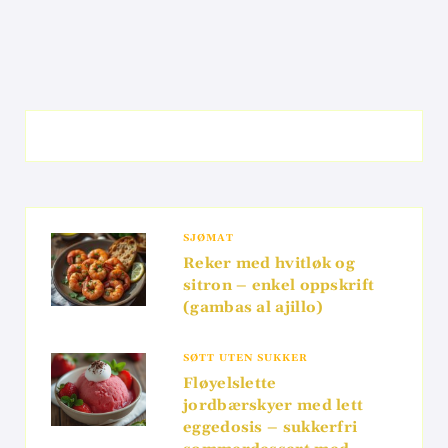
SJØMAT
Reker med hvitløk og
sitron – enkel oppskrift
(gambas al ajillo)
SØTT UTEN SUKKER
Fløyelslette
jordbærskyer med lett
eggedosis – sukkerfri