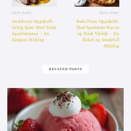
PREV POST
NEXT POST
Andebryst Oppskrift:
Bakt Potet Oppskrift:
Saftig Kjøtt Med Frisk
Med Sprøstekt Bacon
Appelsinsaus – En
og Frisk Vårløk – En
Elegant Middag
Enkel og Smakfull
Middag
RELATED POSTS