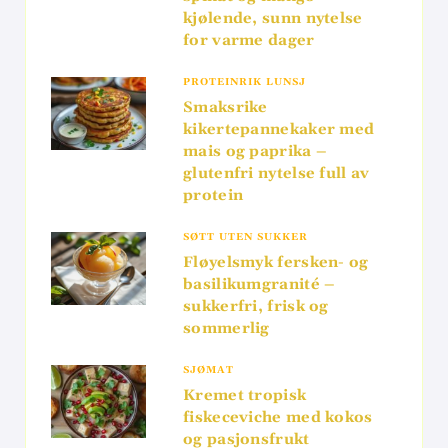
kjølende, sunn nytelse
for varme dager
PROTEINRIK LUNSJ
Smaksrike
kikertepannekaker med
mais og paprika –
glutenfri nytelse full av
protein
SØTT UTEN SUKKER
Fløyelsmyk fersken- og
basilikumgranité –
sukkerfri, frisk og
sommerlig
SJØMAT
Kremet tropisk
fiskeceviche med kokos
og pasjonsfrukt