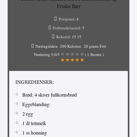
Friske Bær
Porsjoner:
4
Forberedelsestid:
5
Koketid:
15
15
Næringsfakta
200 Kalorier
20 grams Fett
Vurdering
5.0
/5
(
1
Stemte )
INGREDIENSER:
Brød: 4 skiver fullkornsbrød
Eggeblanding:
2 egg
1 dl lettmelk
1 ss honning