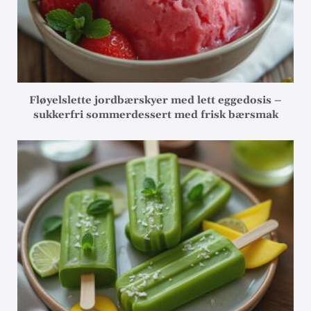
Fløyelslette jordbærskyer med lett eggedosis –
sukkerfri sommerdessert med frisk bærsmak