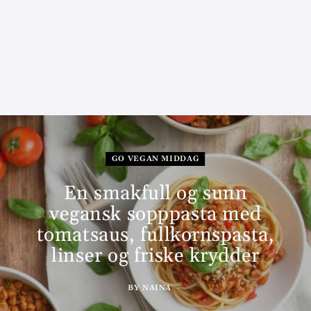
GO VEGAN MIDDAG
En smakfull og sunn
vegansk sopppasta med
tomatsaus, fullkornspasta,
linser og friske krydder
BY
NAINA