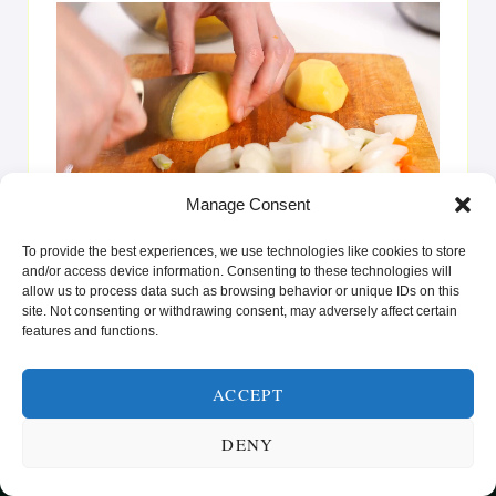
Videoavspiller
00:00
00:25
Manage Consent
La deg inspirere av oppskrifter som gir glede på tallerkenen
To provide the best experiences, we use technologies like cookies to store
og styrke i hverdagen. Enten du er ute etter raske løsninger
and/or access device information. Consenting to these technologies will
eller vil prøve noe nytt, er vi her for å hjelpe deg med å nå
allow us to process data such as browsing behavior or unique IDs on this
site. Not consenting or withdrawing consent, may adversely affect certain
dine helse- og livsstilsmål.”
features and functions.
ACCEPT
DENY