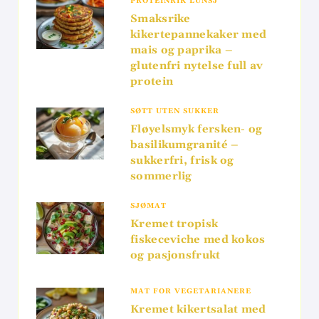
PROTEINRIK LUNSJ
Smaksrike
kikertepannekaker med
mais og paprika –
glutenfri nytelse full av
protein
SØTT UTEN SUKKER
Fløyelsmyk fersken- og
basilikumgranité –
sukkerfri, frisk og
sommerlig
SJØMAT
Kremet tropisk
fiskeceviche med kokos
og pasjonsfrukt
MAT FOR VEGETARIANERE
Kremet kikertsalat med