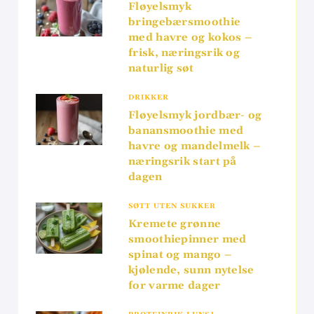
Fløyelsmyk
bringebærsmoothie
med havre og kokos –
frisk, næringsrik og
naturlig søt
DRIKKER
Fløyelsmyk jordbær- og
banansmoothie med
havre og mandelmelk –
næringsrik start på
dagen
SØTT UTEN SUKKER
Kremete grønne
smoothiepinner med
spinat og mango –
kjølende, sunn nytelse
for varme dager