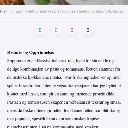
»
Hjem
En smakfull og sunn vegansk sopppasta med tomatsaus, fullkornspasta, linser og friske krydder
Historie og Opprinnelse:
Sopppasta er en klassisk italiensk rett, kjent for sin enkle og
deilige kombinasjon av pasta og tomatsaus. Retten stammer fra
de rustikke kjøkkenene i Italia, hvor friske ingredienser og urter
spiller hovedrollen. I denne veganske versjonen har jeg byttet ut
kjøttet med linser, som gir en sunn og mettende proteinkilde.
Pastaen og tomatsausen skaper en velbalansert tekstur og smak,
mens de friske urtene gir retten liv. Denne retten har blitt stadig
mer populær, spesielt blant dem som ønsker å spise
plantebasert uten å gå på kompromiss med smaken.