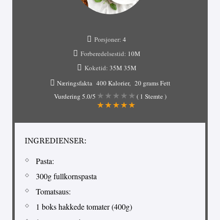
Porsjoner:
4
Forberedelsestid:
10М
Koketid:
35М
35М
Næringsfakta
400 Kalorier
20 grams Fett
Vurdering
5.0
/5
(
1
Stemte )
INGREDIENSER:
Pasta:
300g fullkornspasta
Tomatsaus:
1 boks hakkede tomater (400g)