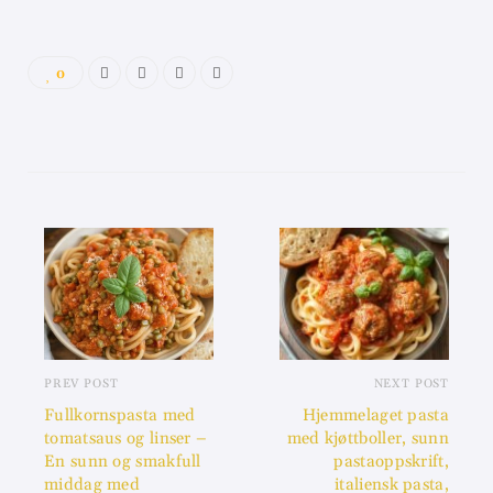
0
PREV POST
NEXT POST
Fullkornspasta med
Hjemmelaget pasta
tomatsaus og linser –
med kjøttboller, sunn
En sunn og smakfull
pastaoppskrift,
middag med
italiensk pasta,