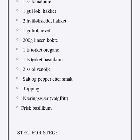
1 ss tomatpuré
1 gul løk, hakket
2 hvitløksfedd, hakket
1 gulrot, revet
200g linser, kokte
1 ts tørket oregano
1 ts tørket basilikum
2 ss olivenolje
Salt og pepper etter smak
Topping:
Næringsgjær (valgfritt)
Frisk basilikum
STEG FOR STEG: