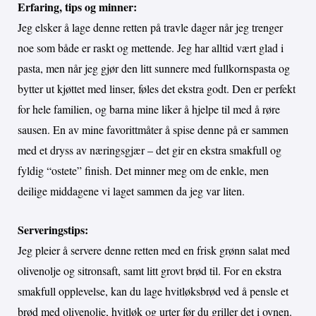
Erfaring, tips og minner:
Jeg elsker å lage denne retten på travle dager når jeg trenger
noe som både er raskt og mettende. Jeg har alltid vært glad i
pasta, men når jeg gjør den litt sunnere med fullkornspasta og
bytter ut kjøttet med linser, føles det ekstra godt. Den er perfekt
for hele familien, og barna mine liker å hjelpe til med å røre
sausen. En av mine favorittmåter å spise denne på er sammen
med et dryss av næringsgjær – det gir en ekstra smakfull og
fyldig “ostete” finish. Det minner meg om de enkle, men
deilige middagene vi laget sammen da jeg var liten.
Serveringstips:
Jeg pleier å servere denne retten med en frisk grønn salat med
olivenolje og sitronsaft, samt litt grovt brød til. For en ekstra
smakfull opplevelse, kan du lage hvitløksbrød ved å pensle et
brød med olivenolje, hvitløk og urter før du griller det i ovnen.