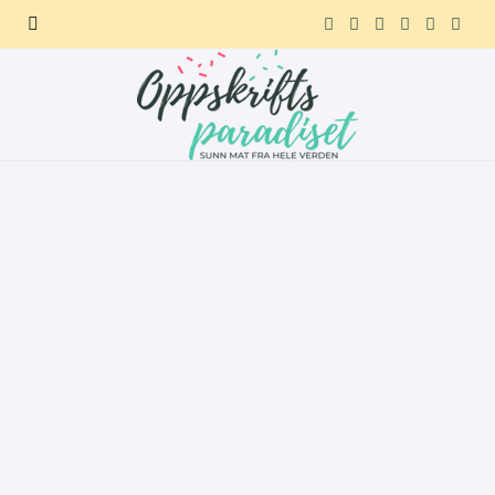
F
X
I
P
R
T
a
(
n
i
e
e
c
T
s
n
d
l
e
w
t
t
d
e
b
i
a
e
i
g
o
t
g
r
t
r
o
t
r
e
a
k
e
a
s
m
r
m
t
)