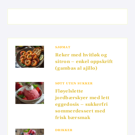
SJØMAT
Reker med hvitløk og
sitron – enkel oppskrift
(gambas al ajillo)
SØTT UTEN SUKKER
Fløyelslette
jordbærskyer med lett
eggedosis – sukkerfri
sommerdessert med
frisk bærsmak
DRIKKER