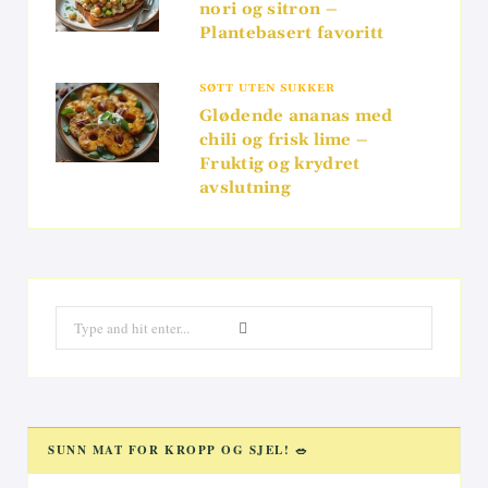
nori og sitron –
Plantebasert favoritt
SØTT UTEN SUKKER
Glødende ananas med
chili og frisk lime –
Fruktig og krydret
avslutning
Search
for:
SUNN MAT FOR KROPP OG SJEL! 🥗