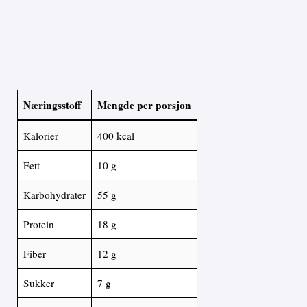
Næringsstoff
Mengde per porsjon
Kalorier
400 kcal
Fett
10 g
Karbohydrater
55 g
Protein
18 g
Fiber
12 g
Sukker
7 g