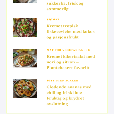
sukkerfri, frisk og
sommerlig
SJØMAT
Kremet tropisk
fiskeceviche med kokos
og pasjonsfrukt
MAT FOR VEGETARIANERE
Kremet kikertsalat med
nori og sitron –
Plantebasert favoritt
SØTT UTEN SUKKER
Glødende ananas med
chili og frisk lime –
Fruktig og krydret
avslutning