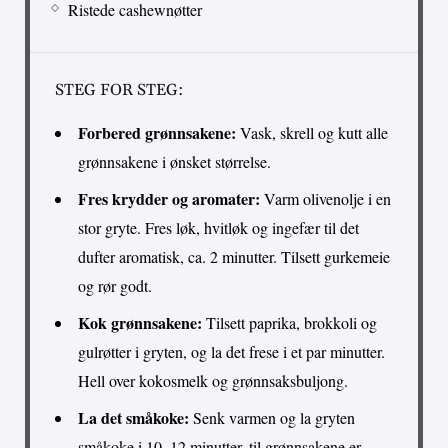
Ristede cashewnøtter
STEG FOR STEG:
Forbered grønnsakene:
Vask, skrell og kutt alle
grønnsakene i ønsket størrelse.
Fres krydder og aromater:
Varm olivenolje i en
stor gryte. Fres løk, hvitløk og ingefær til det
dufter aromatisk, ca. 2 minutter. Tilsett gurkemeie
og rør godt.
Kok grønnsakene:
Tilsett paprika, brokkoli og
gulrøtter i gryten, og la det frese i et par minutter.
Hell over kokosmelk og grønnsaksbuljong.
La det småkoke:
Senk varmen og la gryten
småkoke i 10–12 minutter, til grønnsakene er