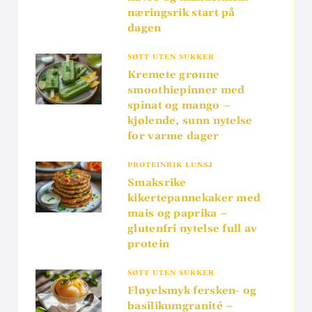
næringsrik start på
dagen
SØTT UTEN SUKKER
Kremete grønne
smoothiepinner med
spinat og mango –
kjølende, sunn nytelse
for varme dager
PROTEINRIK LUNSJ
Smaksrike
kikertepannekaker med
mais og paprika –
glutenfri nytelse full av
protein
SØTT UTEN SUKKER
Fløyelsmyk fersken- og
basilikumgranité –