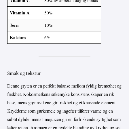
Vitamin C
80% av anbefalt daglig inntak
Vitamin A
50%
Jern
10%
Kalsium
6%
Smak og tekstur
Denne gryten er en perfekt balanse mellom fyldig kremethet og
friskhet. Kokosmelkens silkemyke konsistens skaper en rik
base, mens grønnsakene gir friskhet og et knasende element.
Krydderne som gurkemeie og ingefær tilfører varme og en
subtil dybde, mens limejuicen gir en forfriskende syrlighet som
løfter retten. Aromaen er en nydelig blanding av krydret og søt,