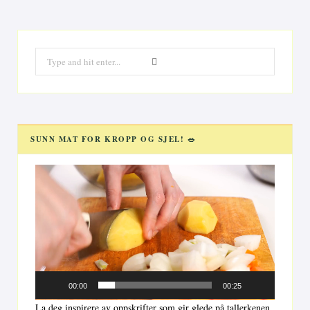
Search
for:
SUNN MAT FOR KROPP OG SJEL! 🥗
Videoavspiller
00:00
00:25
La deg inspirere av oppskrifter som gir glede på tallerkenen