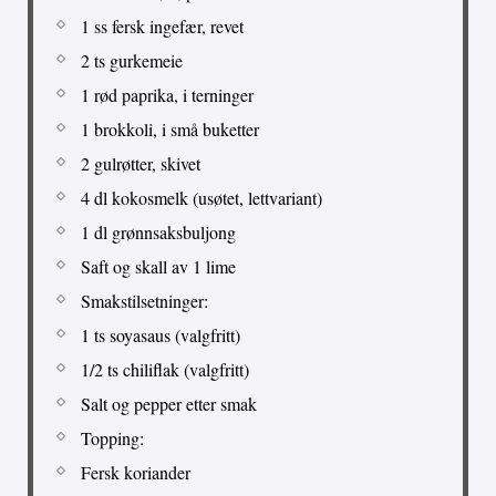
1 ss fersk ingefær, revet
2 ts gurkemeie
1 rød paprika, i terninger
1 brokkoli, i små buketter
2 gulrøtter, skivet
4 dl kokosmelk (usøtet, lettvariant)
1 dl grønnsaksbuljong
Saft og skall av 1 lime
Smakstilsetninger:
1 ts soyasaus (valgfritt)
1/2 ts chiliflak (valgfritt)
Salt og pepper etter smak
Topping:
Fersk koriander