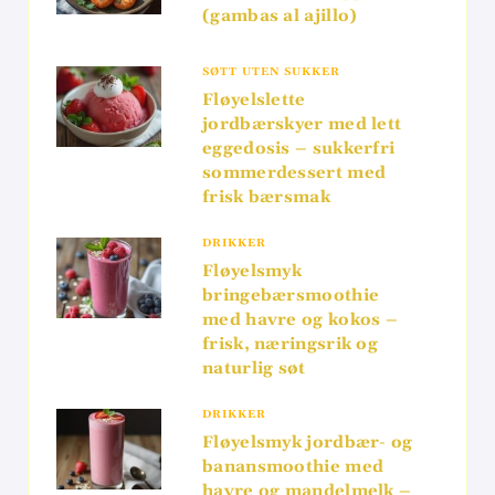
(gambas al ajillo)
SØTT UTEN SUKKER
Fløyelslette
jordbærskyer med lett
eggedosis – sukkerfri
sommerdessert med
frisk bærsmak
DRIKKER
Fløyelsmyk
bringebærsmoothie
med havre og kokos –
frisk, næringsrik og
naturlig søt
DRIKKER
Fløyelsmyk jordbær- og
banansmoothie med
havre og mandelmelk –