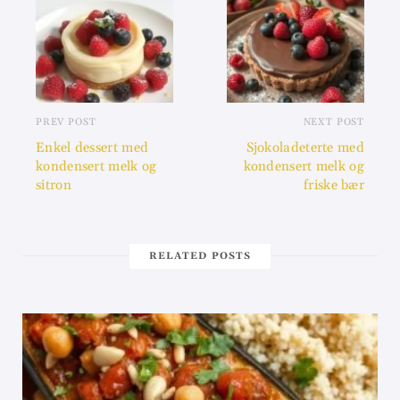
PREV POST
NEXT POST
Enkel dessert med
Sjokoladeterte med
kondensert melk og
kondensert melk og
sitron
friske bær
RELATED POSTS