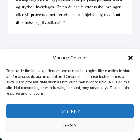
og styrke i hverdagen. Enten du er ute etter raske løsninger
eller vil prøve noe nytt, er vi her for å hjelpe deg med å nå
dine helse- og livsstilsmål.”
Manage Consent
To provide the best experiences, we use technologies like cookies to store
and/or access device information. Consenting to these technologies will
allow us to process data such as browsing behavior or unique IDs on this
site. Not consenting or withdrawing consent, may adversely affect certain
features and functions.
SUNN MAT FRA HELE VERDEN
ACCEPT
KATEGORIER
SMARTE MATVALG
OM
DENY
POPULÆRE OPPSKRIFTER
FROKOST