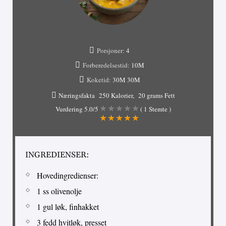
Porsjoner:
4
Forberedelsestid:
10M
Koketid:
30M
30M
Næringsfakta
250 Kalorier
20 grams Fett
Vurdering
5.0
/5
(
1
Stemte )
INGREDIENSER:
Hovedingredienser:
1 ss olivenolje
1 gul løk, finhakket
3 fedd hvitløk, presset