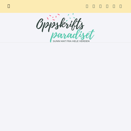
F
X
I
P
R
T
a
(
n
i
e
e
c
T
s
n
d
l
e
w
t
t
d
e
b
i
a
e
i
g
o
t
g
r
t
r
o
t
r
e
a
k
e
a
s
m
r
m
t
)