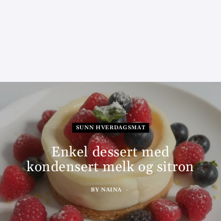
SUNN HVERDAGSMAT
Enkel dessert med
kondensert melk og sitron
BY
NAINA