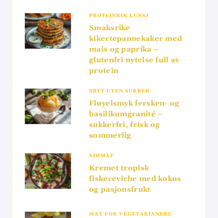
PROTEINRIK LUNSJ
Smaksrike
kikertepannekaker med
mais og paprika –
glutenfri nytelse full av
protein
SØTT UTEN SUKKER
Fløyelsmyk fersken- og
basilikumgranité –
sukkerfri, frisk og
sommerlig
SJØMAT
Kremet tropisk
fiskeceviche med kokos
og pasjonsfrukt
MAT FOR VEGETARIANERE