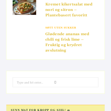
Kremet kikertsalat med
nori og sitron –
Plantebasert favoritt
SØTT UTEN SUKKER
Glødende ananas med
chili og frisk lime –
Fruktig og krydret
avslutning
Search
for:
SUNN MAT FOR KROPP OG SJEL! 🥗