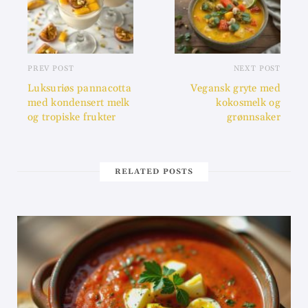
PREV POST
NEXT POST
Luksuriøs pannacotta
Vegansk gryte med
med kondensert melk
kokosmelk og
og tropiske frukter
grønnsaker
RELATED POSTS