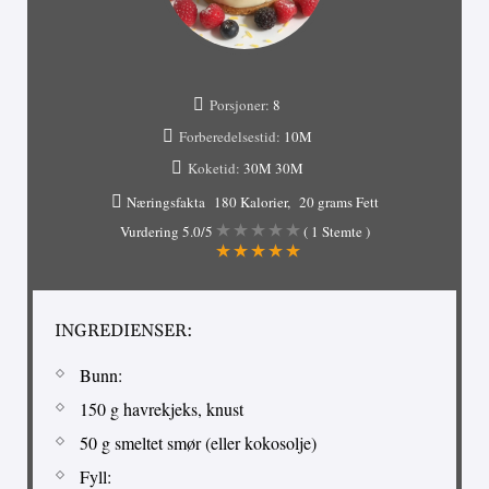
Porsjoner:
8
Forberedelsestid:
10M
Koketid:
30M
30M
Næringsfakta
180 Kalorier
20 grams Fett
Vurdering
5.0
/5
(
1
Stemte )
INGREDIENSER:
Bunn:
150 g havrekjeks, knust
50 g smeltet smør (eller kokosolje)
Fyll: