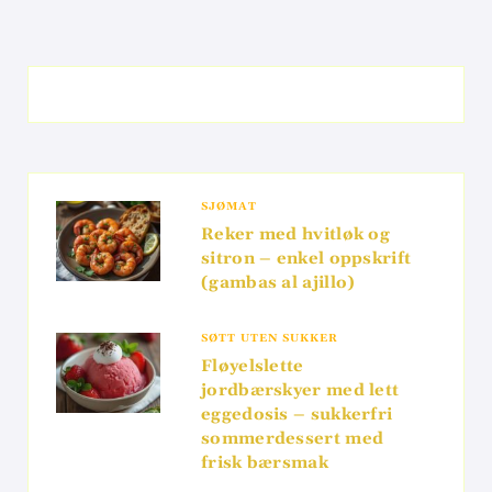
SJØMAT
Reker med hvitløk og
sitron – enkel oppskrift
(gambas al ajillo)
SØTT UTEN SUKKER
Fløyelslette
jordbærskyer med lett
eggedosis – sukkerfri
sommerdessert med
frisk bærsmak