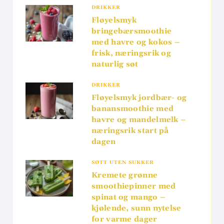
DRIKKER
Fløyelsmyk
bringebærsmoothie
med havre og kokos –
frisk, næringsrik og
naturlig søt
DRIKKER
Fløyelsmyk jordbær- og
banansmoothie med
havre og mandelmelk –
næringsrik start på
dagen
SØTT UTEN SUKKER
Kremete grønne
smoothiepinner med
spinat og mango –
kjølende, sunn nytelse
for varme dager