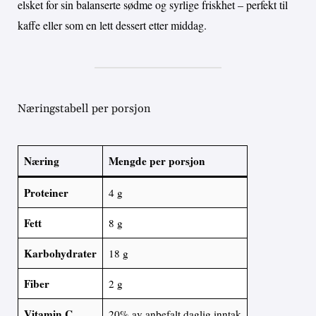
elsket for sin balanserte sødme og syrlige friskhet – perfekt til
kaffe eller som en lett dessert etter middag.
Næringstabell per porsjon
Næring
Mengde per porsjon
Proteiner
4 g
Fett
8 g
Karbohydrater
18 g
Fiber
2 g
Vitamin C
20% av anbefalt daglig inntak