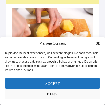
Videoavspiller
Manage Consent
00:00
00:25
To provide the best experiences, we use technologies like cookies to store
La deg inspirere av oppskrifter som gir glede på tallerkenen
and/or access device information. Consenting to these technologies will
og styrke i hverdagen. Enten du er ute etter raske løsninger
allow us to process data such as browsing behavior or unique IDs on this
site. Not consenting or withdrawing consent, may adversely affect certain
eller vil prøve noe nytt, er vi her for å hjelpe deg med å nå
features and functions.
dine helse- og livsstilsmål.”
ACCEPT
DENY