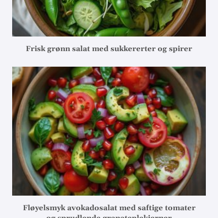
Frisk grønn salat med sukkererter og spirer
Fløyelsmyk avokadosalat med saftige tomater