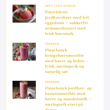
SØTT UTEN SUKKER
Fløyelslette
jordbærskyer med lett
eggedosis – sukkerfri
sommerdessert med
frisk bærsmak
DRIKKER
Fløyelsmyk
bringebærsmoothie
med havre og kokos –
frisk, næringsrik og
naturlig søt
DRIKKER
Fløyelsmyk jordbær- og
banansmoothie med
havre og mandelmelk –
næringsrik start på
dagen