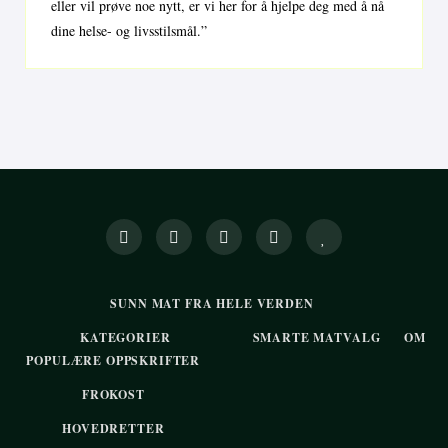
eller vil prøve noe nytt, er vi her for å hjelpe deg med å nå
dine helse- og livsstilsmål.”
SUNN MAT FRA HELE VERDEN
KATEGORIER
SMARTE MATVALG
OM
POPULÆRE OPPSKRIFTER
FROKOST
HOVEDRETTER