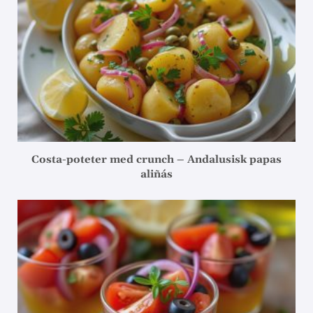
Costa-poteter med crunch – Andalusisk papas
aliñás