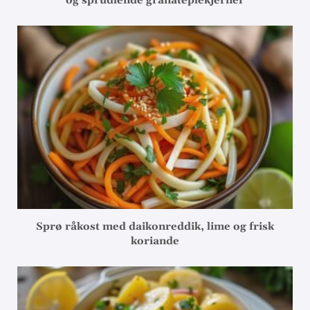
og sprudlende granateplekjerner
Sprø råkost med daikonreddik, lime og frisk
koriande