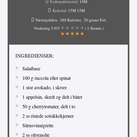
Forberedelsestid:
10M
Koketid:
15M
15M
Næringsfakta
280 Kalorier
20 grams Fett
Vurdering
5.0
/5
(
1
Stemte )
INGREDIENSER:
Salatbase
100 g ruccola eller spinat
1 stor avokado, i skiver
1 appelsin, skrelt og delt i båter
50 g cherrytomater, delt i to
2 ss ristede solsikkekjerner
Sitrusvinaigrette
2 ss olivenolje