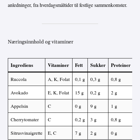
anledninger, fra hverdagsmåltider til festlige sammenkomster.
Næringsinnhold og vitaminer
Ingrediens
Vitaminer
Fett
Sukker
Proteiner
Ruccola
A, K, Folat
0,1 g
0,3 g
0,8 g
Avokado
E, K, Folat
15 g
0,2 g
2 g
Appelsin
C
0 g
9 g
1 g
Cherrytomater
C
0,2 g
3 g
0,8 g
Sitrusvinaigrette
E, C
7 g
2 g
0 g