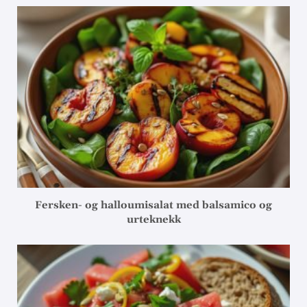
Fersken- og halloumisalat med balsamico og
urteknekk