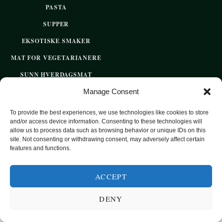
PASTA
SUPPER
EKSOTISKE SMAKER
MAT FOR VEGETARIANERE
SUNN HVERDAGSMAT
Manage Consent
BAKST
SØTT UTEN SUKKER
To provide the best experiences, we use technologies like cookies to store
and/or access device information. Consenting to these technologies will
allow us to process data such as browsing behavior or unique IDs on this
site. Not consenting or withdrawing consent, may adversely affect certain
2020 OPPSKRIFTSPARADISET - SUNNE OPPSKRIFTER FOR
features and functions.
HVER DAG
ACCEPT
TOP
DENY