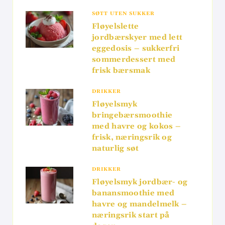
SØTT UTEN SUKKER
Fløyelslette
jordbærskyer med lett
eggedosis – sukkerfri
sommerdessert med
frisk bærsmak
DRIKKER
Fløyelsmyk
bringebærsmoothie
med havre og kokos –
frisk, næringsrik og
naturlig søt
DRIKKER
Fløyelsmyk jordbær- og
banansmoothie med
havre og mandelmelk –
næringsrik start på