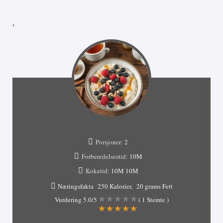
,
Porsjoner:
2
Forberedelsestid:
10M
Koketid:
10M
10M
Næringsfakta
250 Kalorier
20 grams Fett
Vurdering
5.0
/5
(
1
Stemte )