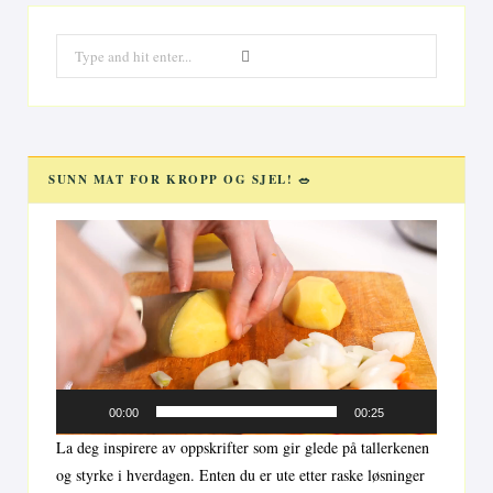
Search
for:
SUNN MAT FOR KROPP OG SJEL! 🥗
Videoavspiller
00:00
00:25
La deg inspirere av oppskrifter som gir glede på tallerkenen
og styrke i hverdagen. Enten du er ute etter raske løsninger