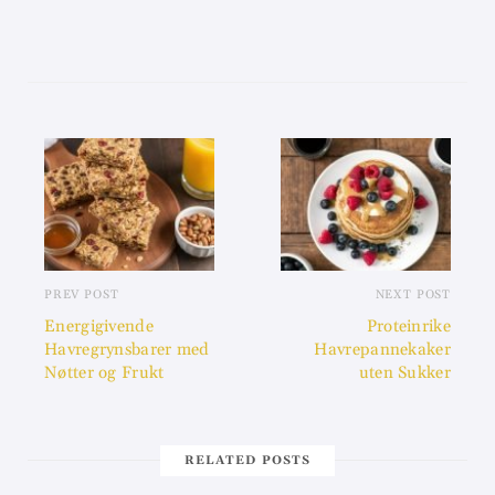
PREV POST
NEXT POST
Energigivende
Proteinrike
Havregrynsbarer med
Havrepannekaker
Nøtter og Frukt
uten Sukker
RELATED POSTS