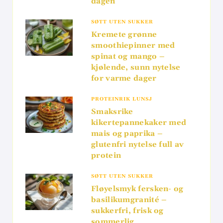
dagen
SØTT UTEN SUKKER
Kremete grønne
smoothiepinner med
spinat og mango –
kjølende, sunn nytelse
for varme dager
PROTEINRIK LUNSJ
Smaksrike
kikertepannekaker med
mais og paprika –
glutenfri nytelse full av
protein
SØTT UTEN SUKKER
Fløyelsmyk fersken- og
basilikumgranité –
sukkerfri, frisk og
sommerlig