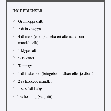
INGREDIENSER:
Grunnoppskrift:
2 dl havregryn
4 dl melk (eller plantebasert alternativ som
mandelmelk)
1 klype salt
½ ts kanel
Topping:
1 dl friske bær (bringebær, blåbær eller jordbær)
2 ss hakkede mandler
1 ss solsikkefrø
1 ss honning (valgfritt)