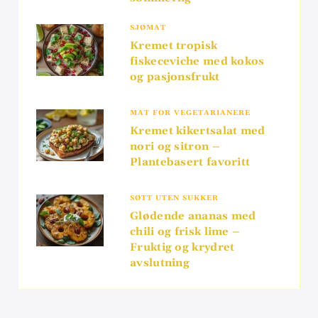
SJØMAT
Kremet tropisk
fiskeceviche med kokos
og pasjonsfrukt
MAT FOR VEGETARIANERE
Kremet kikertsalat med
nori og sitron –
Plantebasert favoritt
SØTT UTEN SUKKER
Glødende ananas med
chili og frisk lime –
Fruktig og krydret
avslutning