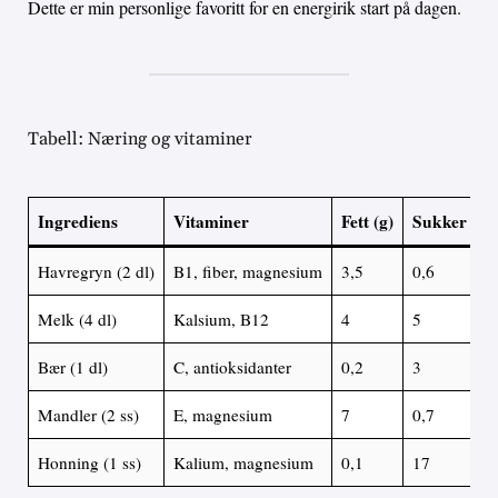
Dette er min personlige favoritt for en energirik start på dagen.
Tabell: Næring og vitaminer
Ingrediens
Vitaminer
Fett (g)
Sukker (g)
Havregryn (2 dl)
B1, fiber, magnesium
3,5
0,6
Melk (4 dl)
Kalsium, B12
4
5
Bær (1 dl)
C, antioksidanter
0,2
3
Mandler (2 ss)
E, magnesium
7
0,7
Honning (1 ss)
Kalium, magnesium
0,1
17