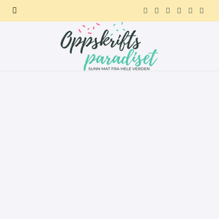
F
X
I
P
R
T
a
(
n
i
e
e
c
T
s
n
d
l
e
w
t
t
d
e
b
i
a
e
i
g
o
t
g
r
t
r
o
t
r
e
a
k
e
a
s
m
r
m
t
)