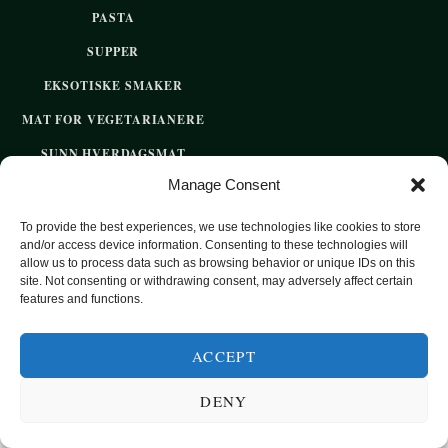
PASTA
SUPPER
EKSOTISKE SMAKER
MAT FOR VEGETARIANERE
SUNN HVERDAGSMAT
Manage Consent
BAKST
SØTT UTEN SUKKER
To provide the best experiences, we use technologies like cookies to store
and/or access device information. Consenting to these technologies will
allow us to process data such as browsing behavior or unique IDs on this
site. Not consenting or withdrawing consent, may adversely affect certain
2020 OPPSKRIFTSPARADISET - SUNNE OPPSKRIFTER FOR
features and functions.
HVER DAG
ACCEPT
TOP
DENY