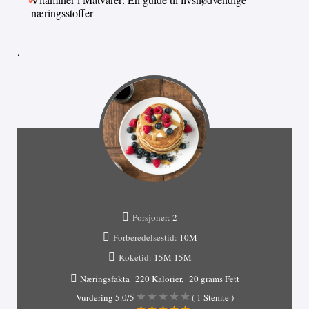
næringsstoffer
,
Porsjoner:
2
Forberedelsestid:
10M
Koketid:
15M
15M
Næringsfakta
220 Kalorier
20 grams Fett
Vurdering
5.0
/5
(
1
Stemte )