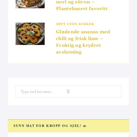
nori og sitron –
Plantebasert favoritt
SØTT UTEN SUKKER
Glødende ananas med
chili og frisk lime –
Fruktig og krydret
avslutning
Search
for:
SUNN MAT FOR KROPP OG SJEL! 🥗