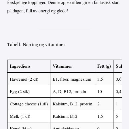
forskjellige toppinger. Denne oppskriften gir en fantastisk start
på dagen, full av energi og glede!
Tabell: Næring og vitaminer
Ingrediens
Vitaminer
Fett (g)
Sukker
Havremel (2 dl)
B1, fiber, magnesium
3,5
0,6
Egg (2 stk)
A, D, B12, protein
10
0,4
Cottage cheese (1 dl)
Kalsium, B12, protein
2
1
Melk (1 dl)
Kalsium, B12
1,5
5
Kanel (½ ts)
Antioksidanter
0
0