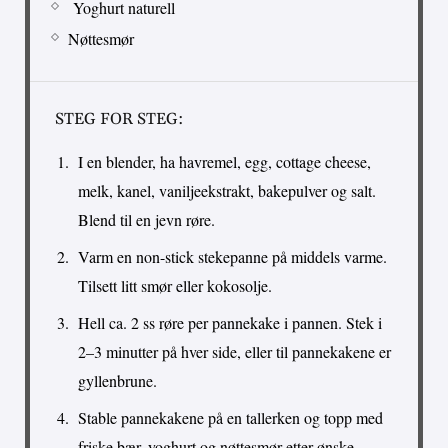
Yoghurt naturell
Nøttesmør
STEG FOR STEG:
I en blender, ha havremel, egg, cottage cheese,
melk, kanel, vaniljeekstrakt, bakepulver og salt.
Blend til en jevn røre.
Varm en non-stick stekepanne på middels varme.
Tilsett litt smør eller kokosolje.
Hell ca. 2 ss røre per pannekake i pannen. Stek i
2–3 minutter på hver side, eller til pannekakene er
gyllenbrune.
Stable pannekakene på en tallerken og topp med
friske bær, yoghurt og nøttesmør etter ønske.