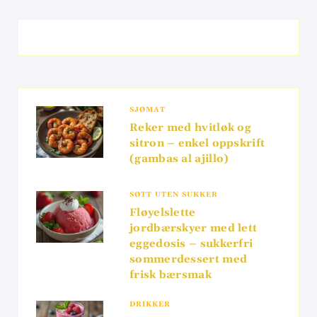
SJØMAT
Reker med hvitløk og
sitron – enkel oppskrift
(gambas al ajillo)
SØTT UTEN SUKKER
Fløyelslette
jordbærskyer med lett
eggedosis – sukkerfri
sommerdessert med
frisk bærsmak
DRIKKER