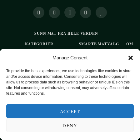
SUNN MAT FRA HELE VERDEN
KATEGORIER
SMARTE MATVALG
OM
POPULÆRE OPPSKRIFTER
Manage Consent
FROKOST
To provide the best experiences, we use technologies like cookies to store
HOVEDRETTER
and/or access device information. Consenting to these technologies will
allow us to process data such as browsing behavior or unique IDs on this
PASTA
site. Not consenting or withdrawing consent, may adversely affect certain
SUPPER
features and functions.
EKSOTISKE SMAKER
ACCEPT
MAT FOR VEGETARIANERE
DENY
SUNN HVERDAGSMAT
BAKST