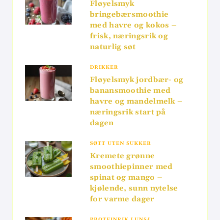
Fløyelsmyk
bringebærsmoothie
med havre og kokos –
frisk, næringsrik og
naturlig søt
DRIKKER
Fløyelsmyk jordbær- og
banansmoothie med
havre og mandelmelk –
næringsrik start på
dagen
SØTT UTEN SUKKER
Kremete grønne
smoothiepinner med
spinat og mango –
kjølende, sunn nytelse
for varme dager
PROTEINRIK LUNSJ