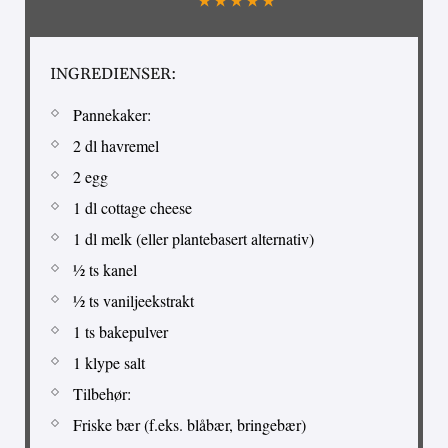
INGREDIENSER:
Pannekaker:
2 dl havremel
2 egg
1 dl cottage cheese
1 dl melk (eller plantebasert alternativ)
½ ts kanel
½ ts vaniljeekstrakt
1 ts bakepulver
1 klype salt
Tilbehør:
Friske bær (f.eks. blåbær, bringebær)