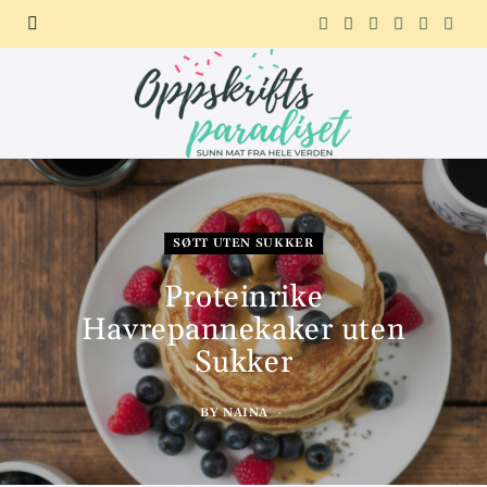
F
X
I
P
R
T
a
(
n
i
e
e
c
T
s
n
d
l
e
w
t
t
d
e
b
i
a
e
i
g
SØTT UTEN SUKKER
o
t
g
r
t
r
Proteinrike
o
t
r
e
a
Havrepannekaker uten
Sukker
k
e
a
s
m
r
m
t
BY
NAINA
)