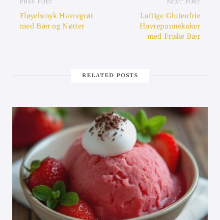
PREV POST
NEXT POST
Fløyelsmyk Havregrøt
Luftige Glutenfrie
med Bær og Nøtter
Havrepannekaker
med Friske Bær
RELATED POSTS