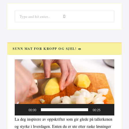
Search
for:
SUNN MAT FOR KROPP OG SJEL! 🥗
Videoavspiller
00:00
00:25
La deg inspirere av oppskrifter som gir glede på tallerkenen
og styrke i hverdagen. Enten du er ute etter raske løsninger