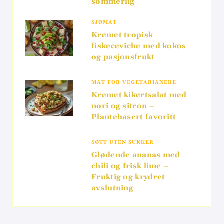
sommerlig
SJØMAT
Kremet tropisk
fiskeceviche med kokos
og pasjonsfrukt
MAT FOR VEGETARIANERE
Kremet kikertsalat med
nori og sitron –
Plantebasert favoritt
SØTT UTEN SUKKER
Glødende ananas med
chili og frisk lime –
Fruktig og krydret
avslutning