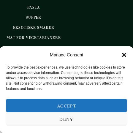
PASTA
SUPPER
EKSOTISKE SMAKER
MAT FOR VEGETARIANERE
SUNN HVERDAGSMAT
Manage Consent
BAKST
To provide the best experiences, we use technologies like cookies to store
SØTT UTEN SUKKER
and/or access device information. Consenting to these technologies will
allow us to process data such as browsing behavior or unique IDs on this
site. Not consenting or withdrawing consent, may adversely affect certain
features and functions.
2020 OPPSKRIFTSPARADISET - SUNNE OPPSKRIFTER FOR
HVER DAG
ACCEPT
TOP
DENY