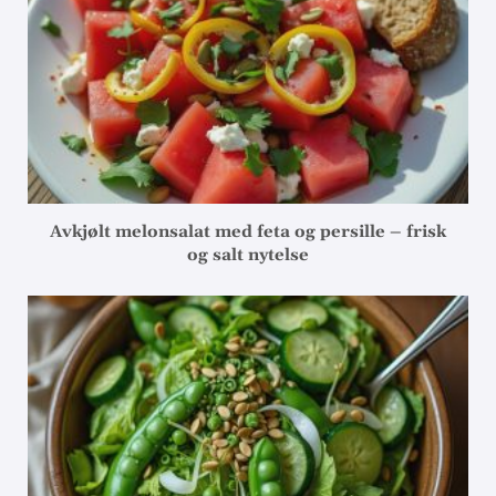
Avkjølt melonsalat med feta og persille – frisk
og salt nytelse