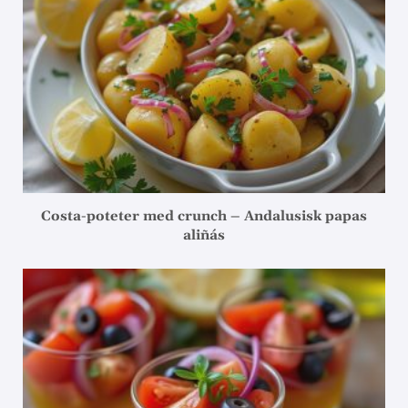
Costa-poteter med crunch – Andalusisk papas
aliñás