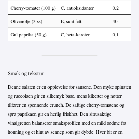
Cherry-tomater (100 g)
C, antioksidanter
0,2
3
Olivenolje (3 ss)
E, sunt fett
40
0
Gul paprika (50 g)
C, beta-karoten
0,1
2,6
Smak og tekstur
Denne salaten er en opplevelse for sansene. Den myke spinaten
og ruccolaen gir en silkemyk base, mens kikerter og nøtter
tilfører en spennende crunch. De saftige cherry-tomatene og
sprø paprikaen gir en herlig friskhet. Den sitrusaktige
vinaigretten balanserer smaksprofilen med en mild sødme fra
honning og et hint av sennep som gir dybde. Hver bit er en