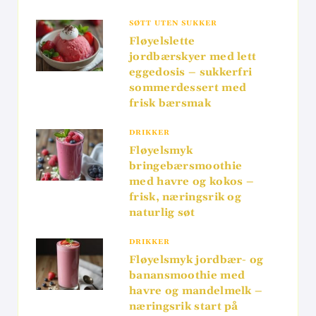
SØTT UTEN SUKKER
Fløyelslette
jordbærskyer med lett
eggedosis – sukkerfri
sommerdessert med
frisk bærsmak
DRIKKER
Fløyelsmyk
bringebærsmoothie
med havre og kokos –
frisk, næringsrik og
naturlig søt
DRIKKER
Fløyelsmyk jordbær- og
banansmoothie med
havre og mandelmelk –
næringsrik start på