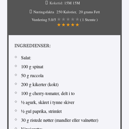
Koketid:
15M
15M
Næringsfakta
250 Kalorier
20 grams Fett
Vurdering
5.0
/5
(
1
Stemte )
INGREDIENSER:
Salat:
100 g spinat
50 g ruccola
200 g kikerter (kokt)
100 g cherry-tomater, delt i to
½ agurk, skåret i tynne skiver
½ gul paprika, strimlet
30 g ristede nøtter (mandler eller valnøtter)
Vinaigrette: