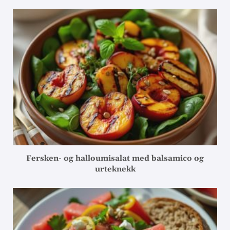
Fersken- og halloumisalat med balsamico og
urteknekk