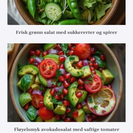
Frisk grønn salat med sukkererter og spirer
Fløyelsmyk avokadosalat med saftige tomater