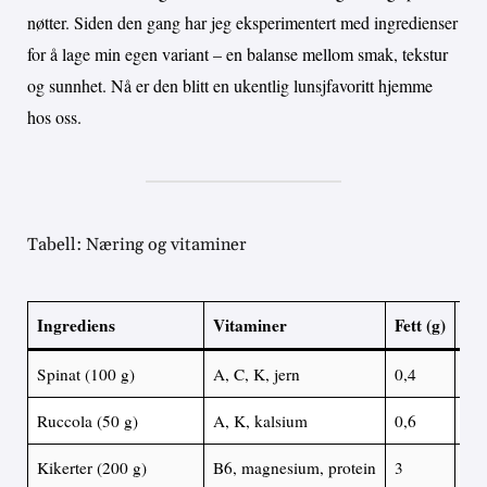
nøtter. Siden den gang har jeg eksperimentert med ingredienser
for å lage min egen variant – en balanse mellom smak, tekstur
og sunnhet. Nå er den blitt en ukentlig lunsjfavoritt hjemme
hos oss.
Tabell: Næring og vitaminer
Ingrediens
Vitaminer
Fett (g)
Suk
Spinat (100 g)
A, C, K, jern
0,4
0,4
Ruccola (50 g)
A, K, kalsium
0,6
0,2
Kikerter (200 g)
B6, magnesium, protein
3
2,4