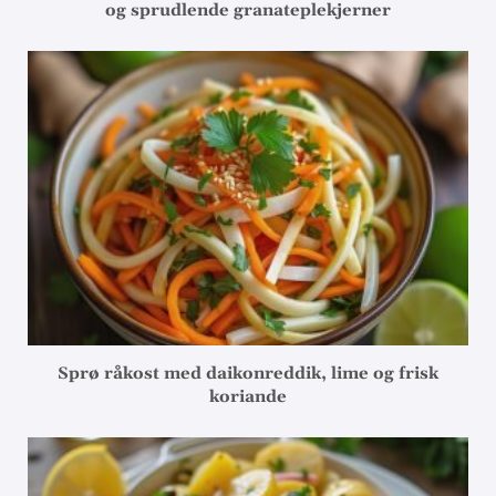
og sprudlende granateplekjerner
Sprø råkost med daikonreddik, lime og frisk
koriande