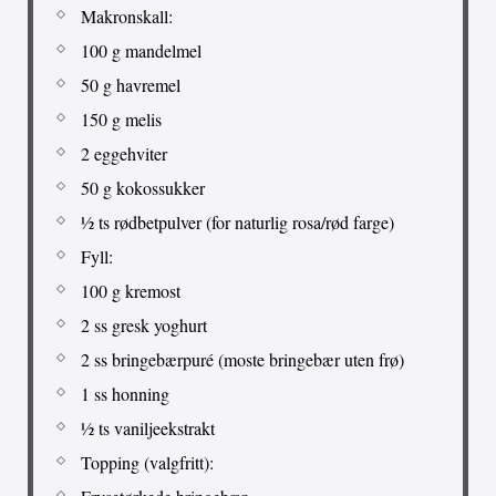
Makronskall:
100 g mandelmel
50 g havremel
150 g melis
2 eggehviter
50 g kokossukker
½ ts rødbetpulver (for naturlig rosa/rød farge)
Fyll:
100 g kremost
2 ss gresk yoghurt
2 ss bringebærpuré (moste bringebær uten frø)
1 ss honning
½ ts vaniljeekstrakt
Topping (valgfritt):