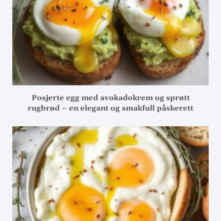
Posjerte egg med avokadokrem og sprøtt
rugbrød – en elegant og smakfull påskerett