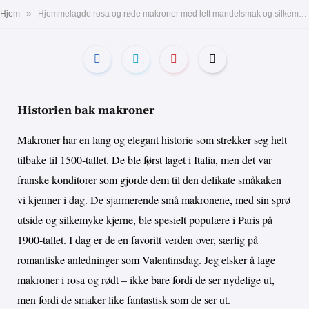
»
Hjem
Hjemmelagde rosa og røde makroner med lett mandelsmak og silkemykt fyll – perfekt for en romantisk Valentinsdag
Historien bak makroner
Makroner har en lang og elegant historie som strekker seg helt
tilbake til 1500-tallet. De ble først laget i Italia, men det var
franske konditorer som gjorde dem til den delikate småkaken
vi kjenner i dag. De sjarmerende små makronene, med sin sprø
utside og silkemyke kjerne, ble spesielt populære i Paris på
1900-tallet. I dag er de en favoritt verden over, særlig på
romantiske anledninger som Valentinsdag. Jeg elsker å lage
makroner i rosa og rødt – ikke bare fordi de ser nydelige ut,
men fordi de smaker like fantastisk som de ser ut.