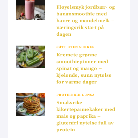
Fløyelsmyk jordbær- og
banansmoothie med
havre og mandelmelk –
næringsrik start på
dagen
SØTT UTEN SUKKER
Kremete grønne
smoothiepinner med
spinat og mango –
kjølende, sunn nytelse
for varme dager
PROTEINRIK LUNSJ
Smaksrike
kikertepannekaker med
mais og paprika –
glutenfri nytelse full av
protein