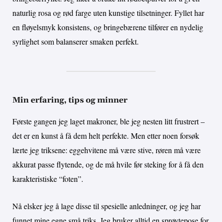
naturlig rosa og rød farge uten kunstige tilsetninger. Fyllet har
en fløyelsmyk konsistens, og bringebærene tilfører en nydelig
syrlighet som balanserer smaken perfekt.
Min erfaring, tips og minner
Første gangen jeg laget makroner, ble jeg nesten litt frustrert –
det er en kunst å få dem helt perfekte. Men etter noen forsøk
lærte jeg triksene: eggehvitene må være stive, røren må være
akkurat passe flytende, og de må hvile før steking for å få den
karakteristiske “foten”.
Nå elsker jeg å lage disse til spesielle anledninger, og jeg har
funnet mine egne små triks. Jeg bruker alltid en sprøytepose for