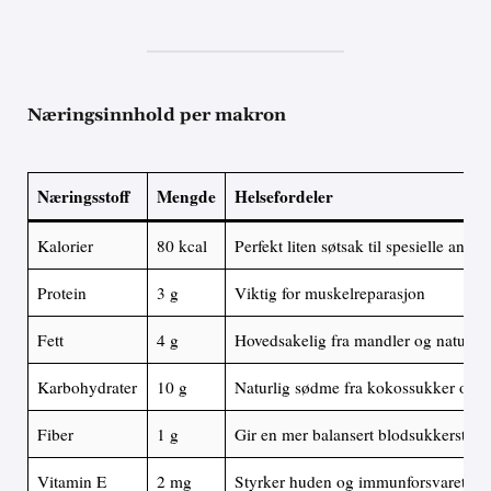
Næringsinnhold per makron
Næringsstoff
Mengde
Helsefordeler
Kalorier
80 kcal
Perfekt liten søtsak til spesielle anled
Protein
3 g
Viktig for muskelreparasjon
Fett
4 g
Hovedsakelig fra mandler og naturlige
Karbohydrater
10 g
Naturlig sødme fra kokossukker og 
Fiber
1 g
Gir en mer balansert blodsukkerstign
Vitamin E
2 mg
Styrker huden og immunforsvaret