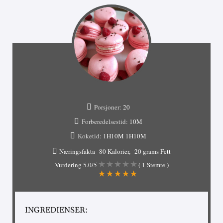
Porsjoner:
20
Forberedelsestid:
10M
Koketid:
1H10M
1H10M
Næringsfakta
80 Kalorier
20 grams Fett
Vurdering
5.0
/5
(
1
Stemte )
INGREDIENSER: