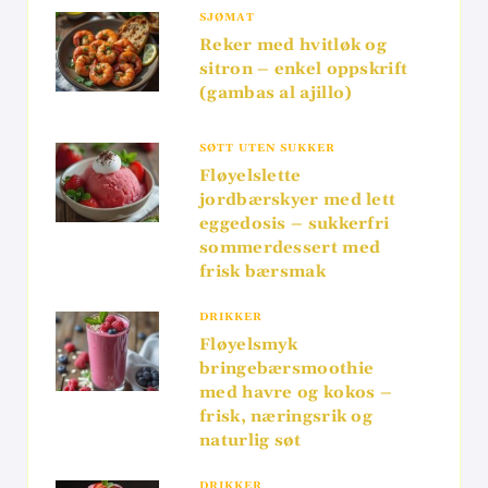
SJØMAT
Reker med hvitløk og
sitron – enkel oppskrift
(gambas al ajillo)
SØTT UTEN SUKKER
Fløyelslette
jordbærskyer med lett
eggedosis – sukkerfri
sommerdessert med
frisk bærsmak
DRIKKER
Fløyelsmyk
bringebærsmoothie
med havre og kokos –
frisk, næringsrik og
naturlig søt
DRIKKER