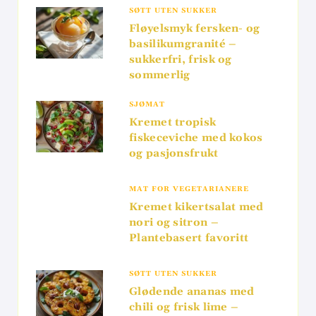
SØTT UTEN SUKKER
Fløyelsmyk fersken- og
basilikumgranité –
sukkerfri, frisk og
sommerlig
SJØMAT
Kremet tropisk
fiskeceviche med kokos
og pasjonsfrukt
MAT FOR VEGETARIANERE
Kremet kikertsalat med
nori og sitron –
Plantebasert favoritt
SØTT UTEN SUKKER
Glødende ananas med
chili og frisk lime –