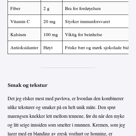
Fiber
2 g
Bra for fordøyelsen
Vitamin C
20 mg
Styrker immunforsvaret
Kalsium
100 mg
Viktig for beinhelse
Antioksidanter
Høyt
Friske bær og mørk sjokolade bidrar
Smak og tekstur
Det jeg elsker mest med pavlova, er hvordan den kombinerer
ulike teksturer og smaker på en helt unik måte. Den sprø
marengsen knekker lett mellom tennene, før du når den myke
og litt seige innsiden som smelter i munnen. Kremen, som jeg
lager med en blanding av gresk yoghurt og honning, er