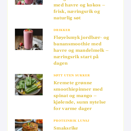
med havre og kokos –
frisk, næringsrik og
naturlig søt
DRIKKER
Fløyelsmyk jordbær- og
banansmoothie med
havre og mandelmelk –
næringsrik start på
dagen
SØTT UTEN SUKKER
Kremete grønne
smoothiepinner med
spinat og mango –
kjølende, sunn nytelse
for varme dager
PROTEINRIK LUNSJ
Smaksrike