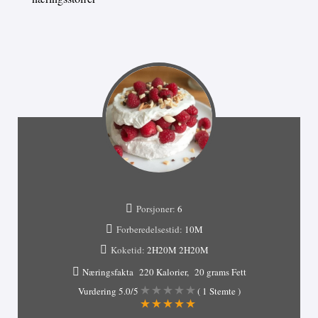
Porsjoner:
6
Forberedelsestid:
10M
Koketid:
2H20M
2H20M
Næringsfakta
220 Kalorier
20 grams Fett
Vurdering
5.0
/5
(
1
Stemte )