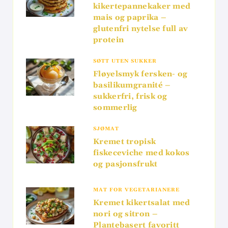
kikertepannekaker med
mais og paprika –
glutenfri nytelse full av
protein
SØTT UTEN SUKKER
Fløyelsmyk fersken- og
basilikumgranité –
sukkerfri, frisk og
sommerlig
SJØMAT
Kremet tropisk
fiskeceviche med kokos
og pasjonsfrukt
MAT FOR VEGETARIANERE
Kremet kikertsalat med
nori og sitron –
Plantebasert favoritt