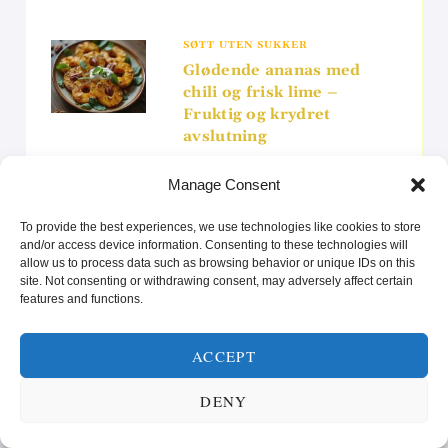
SØTT UTEN SUKKER
Glødende ananas med
chili og frisk lime –
Fruktig og krydret
avslutning
Manage Consent
To provide the best experiences, we use technologies like cookies to store
and/or access device information. Consenting to these technologies will
Search
allow us to process data such as browsing behavior or unique IDs on this
for:
site. Not consenting or withdrawing consent, may adversely affect certain
features and functions.
ACCEPT
SUNN MAT FOR KROPP OG SJEL! 🥗
DENY
Videoavspiller