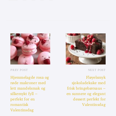
PREV POST
NEXT POST
Hjemmelagde rosa og
Fløyelsmyk
røde makroner med
sjokoladekake med
lett mandelsmak og
frisk bringebærsaus –
silkemykt fyll –
en sunnere og elegant
perfekt for en
dessert perfekt for
romantisk
Valentinsdag
Valentinsdag