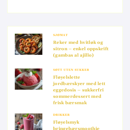
SJØMAT
Reker med hvitløk og
sitron – enkel oppskrift
(gambas al ajillo)
SØTT UTEN SUKKER
Fløyelslette
jordbærskyer med lett
eggedosis – sukkerfri
sommerdessert med
frisk bærsmak
DRIKKER
Fløyelsmyk
bringebærsmoothie