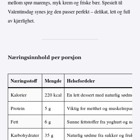
mellom sprø marengs, myk krem og friske bær. Spesielt til
Valentinsdag synes jeg den passer perfekt – delikat, lett og full
av kjærlighet.
Næringsinnhold per porsjon
Næringsstoff
Mengde
Helsefordeler
Kalorier
220 kcal
En lett dessert med naturlig sødme
Protein
5 g
Viktig for metthet og muskelreparasj
Fett
6 g
Sunne fettstoffer fra yoghurt og nøtte
Karbohydrater
35 g
Naturlig sødme fra sukker og frukt