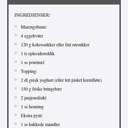
INGREDIENSER:
Marengsbunn:
4 eggehviter
120 g kokossukker eller fint rørsukker
1 ts eplecidereddik
1 ss potetmel
Topping:
2 dl gresk yoghurt (eller lett pisket kremfløte)
150 g friske bringebær
2 pasjonsfrukt
1 ss honning
Ekstra pynt:
1 ss hakkede mandler