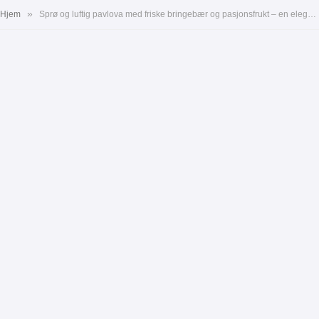
»
Hjem
Sprø og luftig pavlova med friske bringebær og pasjonsfrukt – en elegant og sunnere Valentinsdag-dessert