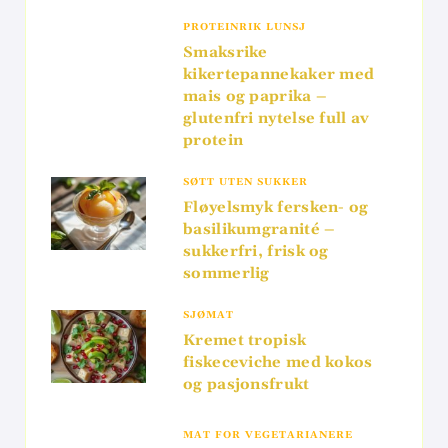
PROTEINRIK LUNSJ
Smaksrike
kikertepannekaker med
mais og paprika –
glutenfri nytelse full av
protein
SØTT UTEN SUKKER
Fløyelsmyk fersken- og
basilikumgranité –
sukkerfri, frisk og
sommerlig
SJØMAT
Kremet tropisk
fiskeceviche med kokos
og pasjonsfrukt
MAT FOR VEGETARIANERE