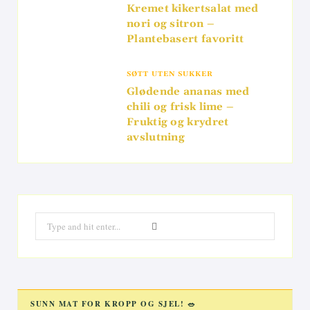
Kremet kikertsalat med
nori og sitron –
Plantebasert favoritt
SØTT UTEN SUKKER
Glødende ananas med
chili og frisk lime –
Fruktig og krydret
avslutning
Search
for:
SUNN MAT FOR KROPP OG SJEL! 🥗