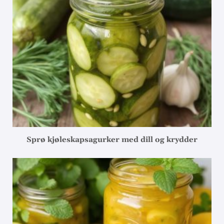
Sprø kjøleskapsagurker med dill og krydder