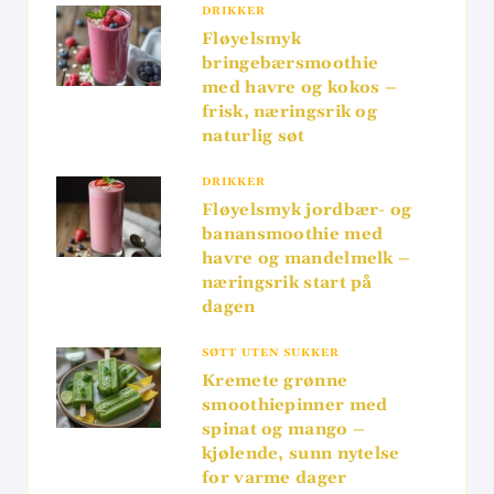
DRIKKER
Fløyelsmyk
bringebærsmoothie
med havre og kokos –
frisk, næringsrik og
naturlig søt
DRIKKER
Fløyelsmyk jordbær- og
banansmoothie med
havre og mandelmelk –
næringsrik start på
dagen
SØTT UTEN SUKKER
Kremete grønne
smoothiepinner med
spinat og mango –
kjølende, sunn nytelse
for varme dager