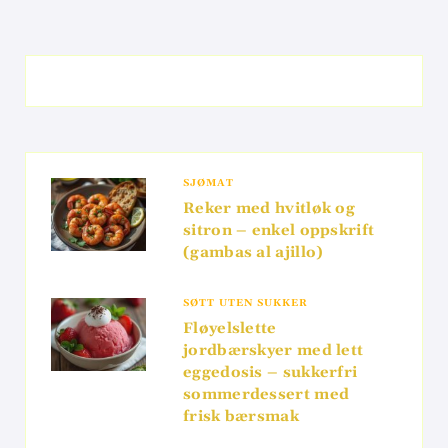
SJØMAT
Reker med hvitløk og
sitron – enkel oppskrift
(gambas al ajillo)
SØTT UTEN SUKKER
Fløyelslette
jordbærskyer med lett
eggedosis – sukkerfri
sommerdessert med
frisk bærsmak