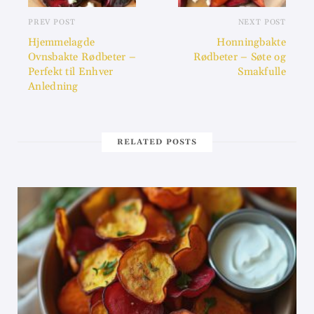
PREV POST
NEXT POST
Hjemmelagde
Honningbakte
Ovnsbakte Rødbeter –
Rødbeter – Søte og
Perfekt til Enhver
Smakfulle
Anledning
RELATED POSTS