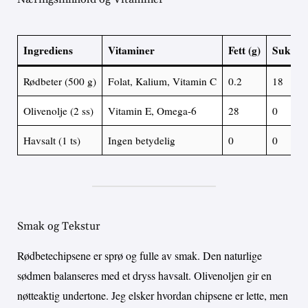
Ingrediens
Vitaminer
Fett (g)
Sukker 
Rødbeter (500 g)
Folat, Kalium, Vitamin C
0.2
18
Olivenolje (2 ss)
Vitamin E, Omega-6
28
0
Havsalt (1 ts)
Ingen betydelig
0
0
Smak og Tekstur
Rødbetechipsene er sprø og fulle av smak. Den naturlige
sødmen balanseres med et dryss havsalt. Olivenoljen gir en
nøtteaktig undertone. Jeg elsker hvordan chipsene er lette, men