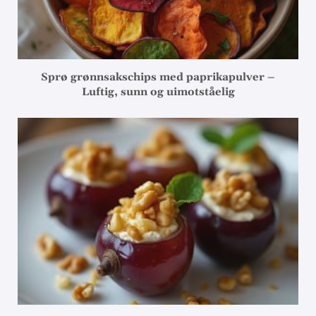
Sprø grønnsakschips med paprikapulver –
Luftig, sunn og uimotståelig