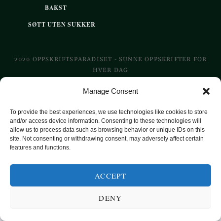
BAKST
SØTT UTEN SUKKER
2020 OPPSKRIFTSPARADISET - SUNNE OPPSKRIFTER FOR
HVER DAG
Manage Consent
TOP
To provide the best experiences, we use technologies like cookies to store
and/or access device information. Consenting to these technologies will
allow us to process data such as browsing behavior or unique IDs on this
site. Not consenting or withdrawing consent, may adversely affect certain
features and functions.
ACCEPT
DENY