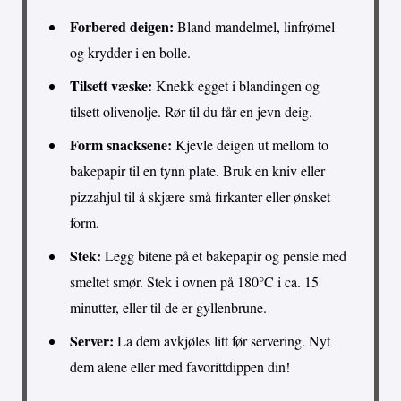
Forbered deigen:
Bland mandelmel, linfrømel
og krydder i en bolle.
Tilsett væske:
Knekk egget i blandingen og
tilsett olivenolje. Rør til du får en jevn deig.
Form snacksene:
Kjevle deigen ut mellom to
bakepapir til en tynn plate. Bruk en kniv eller
pizzahjul til å skjære små firkanter eller ønsket
form.
Stek:
Legg bitene på et bakepapir og pensle med
smeltet smør. Stek i ovnen på 180°C i ca. 15
minutter, eller til de er gyllenbrune.
Server:
La dem avkjøles litt før servering. Nyt
dem alene eller med favorittdippen din!