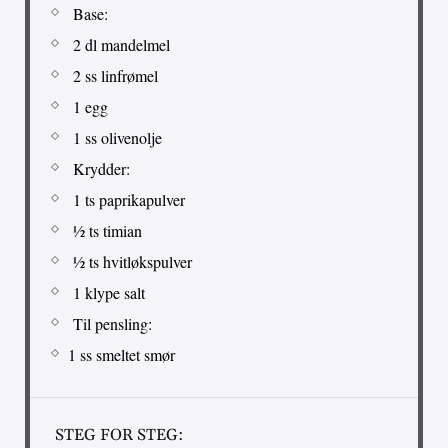
Base:
2 dl mandelmel
2 ss linfrømel
1 egg
1 ss olivenolje
Krydder:
1 ts paprikapulver
½ ts timian
½ ts hvitløkspulver
1 klype salt
Til pensling:
1 ss smeltet smør
STEG FOR STEG: