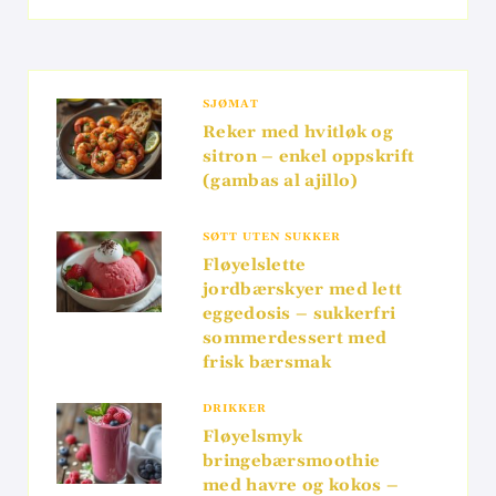
SJØMAT
Reker med hvitløk og
sitron – enkel oppskrift
(gambas al ajillo)
SØTT UTEN SUKKER
Fløyelslette
jordbærskyer med lett
eggedosis – sukkerfri
sommerdessert med
frisk bærsmak
DRIKKER
Fløyelsmyk
bringebærsmoothie
med havre og kokos –