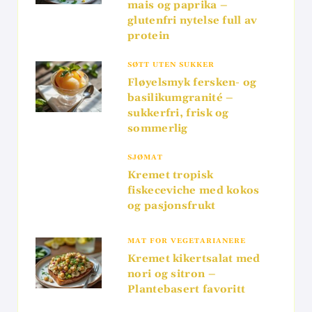
mais og paprika –
glutenfri nytelse full av
protein
SØTT UTEN SUKKER
Fløyelsmyk fersken- og
basilikumgranité –
sukkerfri, frisk og
sommerlig
SJØMAT
Kremet tropisk
fiskeceviche med kokos
og pasjonsfrukt
MAT FOR VEGETARIANERE
Kremet kikertsalat med
nori og sitron –
Plantebasert favoritt