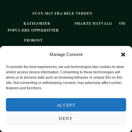
SUNN MAT FRA HELE VERDEN
KATEGORIER
SMARTE MATVALG
OM
POPULÆRE OPPSKRIFTER
FROKOST
HOVEDRETTER
Manage Consent
PASTA
To provide the best experiences, we use technologies like cookies to store
SUPPER
and/or access device information. Consenting to these technologies will
allow us to process data such as browsing behavior or unique IDs on this
EKSOTISKE SMAKER
site. Not consenting or withdrawing consent, may adversely affect certain
features and functions.
MAT FOR VEGETARIANERE
SUNN HVERDAGSMAT
ACCEPT
BAKST
DENY
SØTT UTEN SUKKER