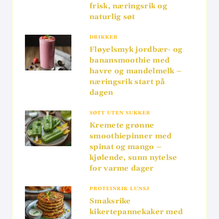
frisk, næringsrik og
naturlig søt
DRIKKER
Fløyelsmyk jordbær- og
banansmoothie med
havre og mandelmelk –
næringsrik start på
dagen
SØTT UTEN SUKKER
Kremete grønne
smoothiepinner med
spinat og mango –
kjølende, sunn nytelse
for varme dager
PROTEINRIK LUNSJ
Smaksrike
kikertepannekaker med