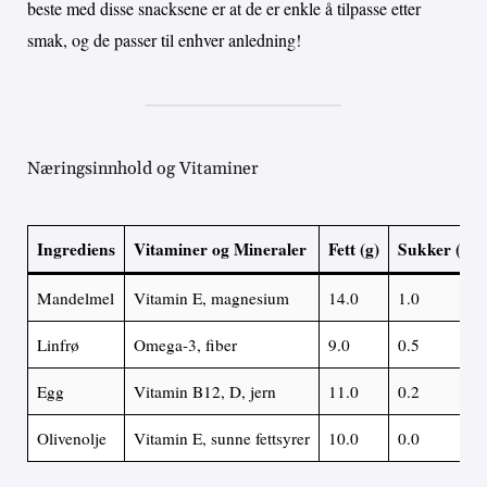
beste med disse snacksene er at de er enkle å tilpasse etter
smak, og de passer til enhver anledning!
Næringsinnhold og Vitaminer
Ingrediens
Vitaminer og Mineraler
Fett (g)
Sukker (g)
Mandelmel
Vitamin E, magnesium
14.0
1.0
Linfrø
Omega-3, fiber
9.0
0.5
Egg
Vitamin B12, D, jern
11.0
0.2
Olivenolje
Vitamin E, sunne fettsyrer
10.0
0.0