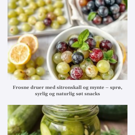
Frosne druer med sitronskall og mynte – sprø,
syrlig og naturlig søt snacks