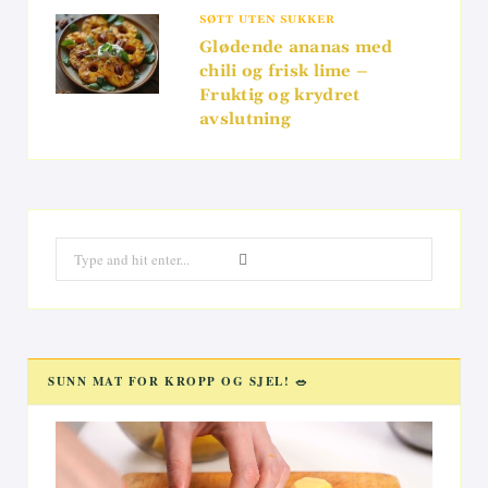
SØTT UTEN SUKKER
Glødende ananas med
chili og frisk lime –
Fruktig og krydret
avslutning
Search
for:
SUNN MAT FOR KROPP OG SJEL! 🥗
Videoavspiller