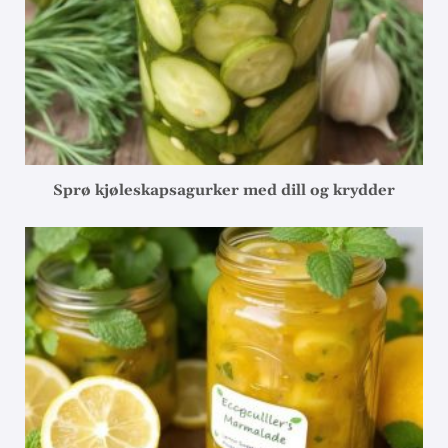
Sprø kjøleskapsagurker med dill og krydder