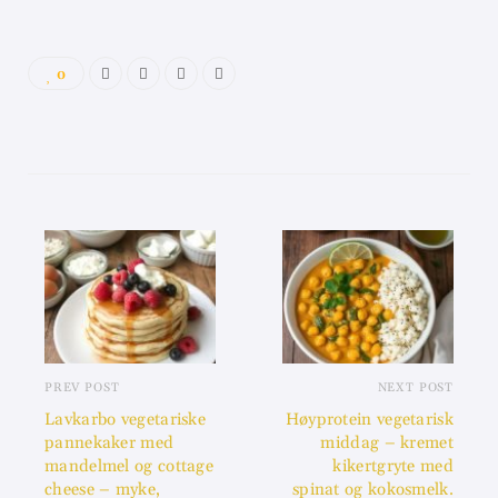
0
PREV POST
NEXT POST
Lavkarbo vegetariske
Høyprotein vegetarisk
pannekaker med
middag – kremet
mandelmel og cottage
kikertgryte med
cheese – myke,
spinat og kokosmelk.