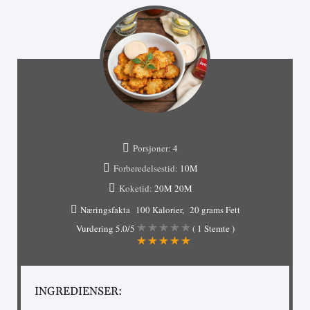
Porsjoner:
4
Forberedelsestid:
10M
Koketid:
20M
20M
Næringsfakta
100 Kalorier
20 grams Fett
Vurdering
5.0
/5
(
1
Stemte )
INGREDIENSER: