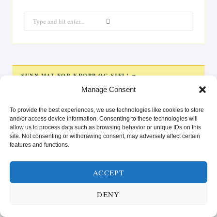
Search
for:
SUNN MAT FOR KROPP OG SJEL! 🥗
Manage Consent
Videoavspiller
To provide the best experiences, we use technologies like cookies to store
and/or access device information. Consenting to these technologies will
allow us to process data such as browsing behavior or unique IDs on this
site. Not consenting or withdrawing consent, may adversely affect certain
features and functions.
ACCEPT
00:00
00:25
La deg inspirere av oppskrifter som gir glede på tallerkenen
DENY
og styrke i hverdagen. Enten du er ute etter raske løsninger