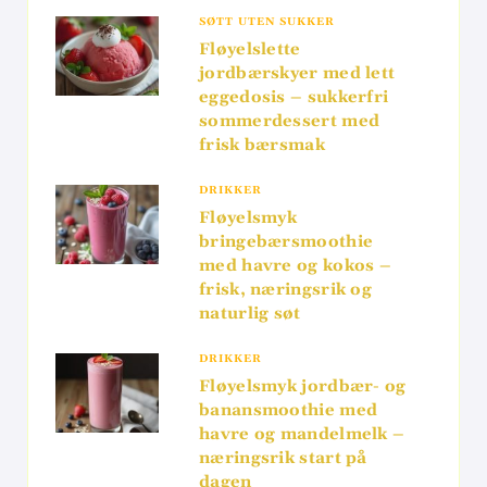
SØTT UTEN SUKKER
Fløyelslette
jordbærskyer med lett
eggedosis – sukkerfri
sommerdessert med
frisk bærsmak
DRIKKER
Fløyelsmyk
bringebærsmoothie
med havre og kokos –
frisk, næringsrik og
naturlig søt
DRIKKER
Fløyelsmyk jordbær- og
banansmoothie med
havre og mandelmelk –
næringsrik start på
dagen