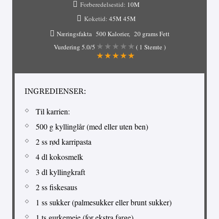
Forberedelsestid:
10M
Koketid:
45M
45M
Næringsfakta
500 Kalorier
20 grams Fett
Vurdering
5.0
/5
(
1
Stemte )
INGREDIENSER:
Til karrien:
500 g kyllinglår (med eller uten ben)
2 ss rød karripasta
4 dl kokosmelk
3 dl kyllingkraft
2 ss fiskesaus
1 ss sukker (palmesukker eller brunt sukker)
1 ts gurkemeie (for ekstra farge)