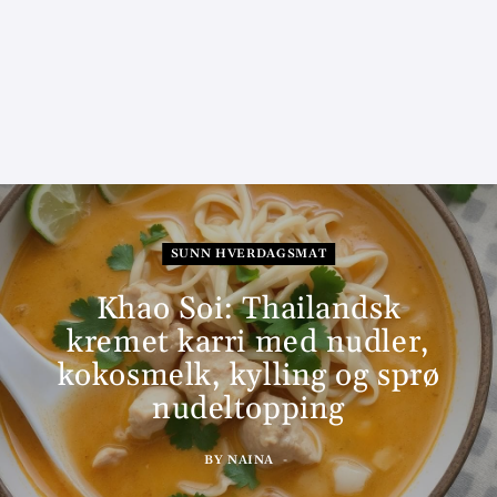
SUNN HVERDAGSMAT
Khao Soi: Thailandsk
kremet karri med nudler,
kokosmelk, kylling og sprø
nudeltopping
BY
NAINA