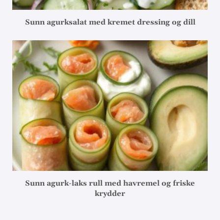
Sunn agurksalat med kremet dressing og dill
Sunn agurk-laks rull med havremel og friske
krydder