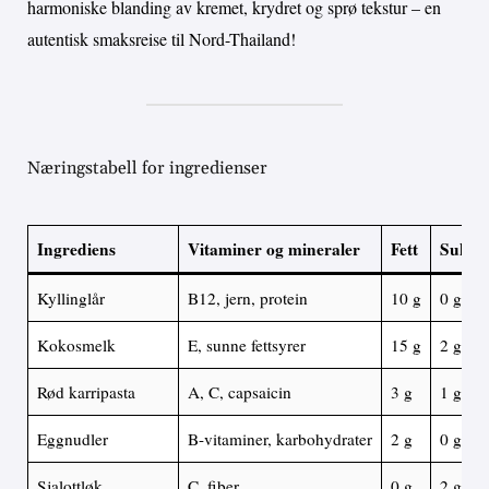
harmoniske blanding av kremet, krydret og sprø tekstur – en
autentisk smaksreise til Nord-Thailand!
Næringstabell for ingredienser
Ingrediens
Vitaminer og mineraler
Fett
Sukke
Kyllinglår
B12, jern, protein
10 g
0 g
Kokosmelk
E, sunne fettsyrer
15 g
2 g
Rød karripasta
A, C, capsaicin
3 g
1 g
Eggnudler
B-vitaminer, karbohydrater
2 g
0 g
Sjalottløk
C, fiber
0 g
2 g