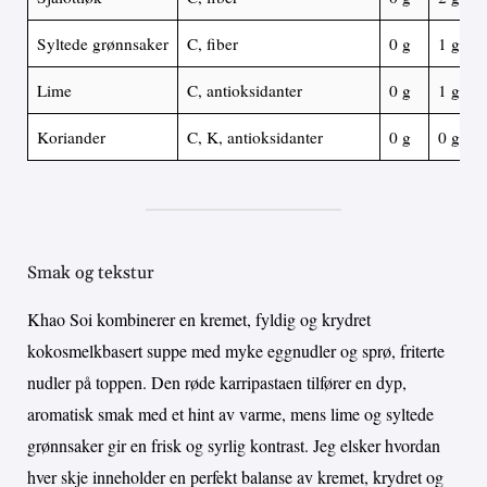
Syltede grønnsaker
C, fiber
0 g
1 g
Lime
C, antioksidanter
0 g
1 g
Koriander
C, K, antioksidanter
0 g
0 g
Smak og tekstur
Khao Soi kombinerer en kremet, fyldig og krydret
kokosmelkbasert suppe med myke eggnudler og sprø, friterte
nudler på toppen. Den røde karripastaen tilfører en dyp,
aromatisk smak med et hint av varme, mens lime og syltede
grønnsaker gir en frisk og syrlig kontrast. Jeg elsker hvordan
hver skje inneholder en perfekt balanse av kremet, krydret og