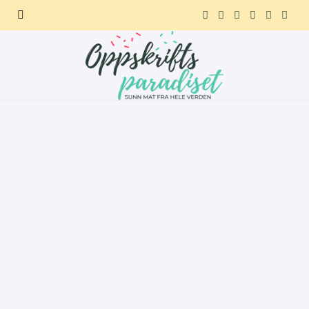
F
X
I
P
R
T
a
(
n
i
e
e
c
T
s
n
d
l
e
w
t
t
d
e
b
i
a
e
i
g
o
t
g
r
t
r
o
t
r
e
a
k
e
a
s
m
r
m
t
)