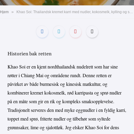
»
Hjem
Khao Soi: Thailandsk kremet karri med nudler, kokosmelk, kylling og sprø nudeltopping
Historien bak retten
Khao Soi er en kjent nordthailandsk nudelrett som har sine
røtter i Chiang Mai og områdene rundt. Denne retten er
påvirket av både burmesisk og kinesisk matkultur, og
kombinerer kremet kokosmelk, rød karripasta og sprø nudler
på en måte som gir en rik og kompleks smaksopplevelse.
Tradisjonelt serveres den med myke eggnudler i en fyldig karri,
toppet med sprø, friterte nudler og tilbehør som syltede
grønnsaker, lime og sjalottløk. Jeg elsker Khao Soi for dens