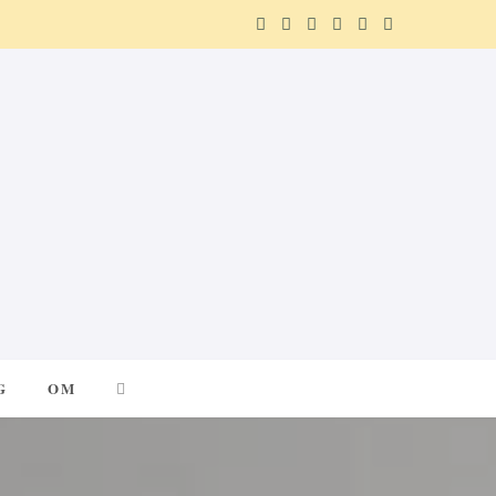
F
X
I
P
R
T
a
(
n
i
e
e
c
T
s
n
d
l
e
w
t
t
d
e
b
i
a
e
i
g
o
t
g
r
t
r
o
t
r
e
a
k
e
a
s
m
G
OM
r
m
t
)