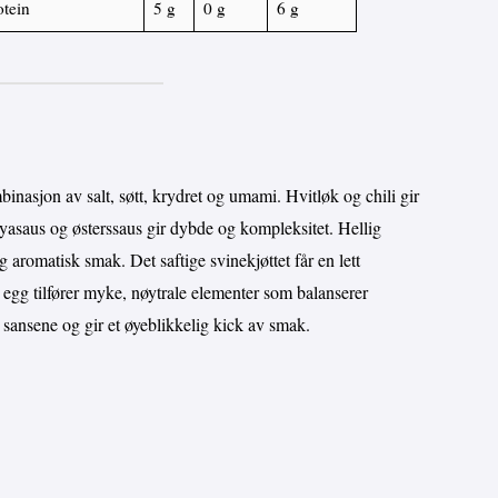
otein
5 g
0 g
6 g
asjon av salt, søtt, krydret og umami. Hvitløk og chili gir
oyasaus og østerssaus gir dybde og kompleksitet. Hellig
g aromatisk smak. Det saftige svinekjøttet får en lett
kt egg tilfører myke, nøytrale elementer som balanserer
 sansene og gir et øyeblikkelig kick av smak.