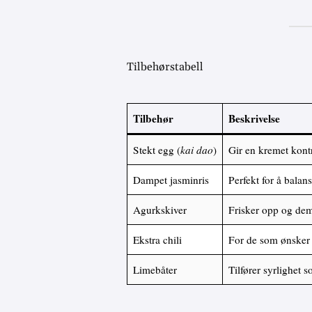
Tilbehørstabell
Tilbehør
Beskrivelse
Stekt egg (
kai dao
)
Gir en kremet kontr
Dampet jasminris
Perfekt for å balan
Agurkskiver
Frisker opp og de
Ekstra chili
For de som ønsker 
Limebåter
Tilfører syrlighet s