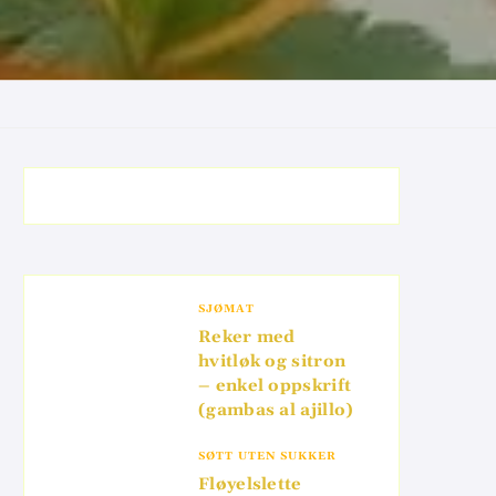
SJØMAT
Reker med
hvitløk og sitron
– enkel oppskrift
(gambas al ajillo)
SØTT UTEN SUKKER
Fløyelslette