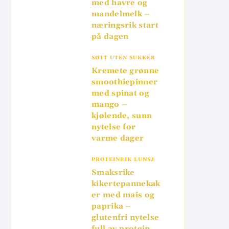
med havre og
mandelmelk –
næringsrik start
på dagen
SØTT UTEN SUKKER
Kremete grønne
smoothiepinner
med spinat og
mango –
kjølende, sunn
nytelse for
varme dager
PROTEINRIK LUNSJ
Smaksrike
kikertepannekak
er med mais og
paprika –
glutenfri nytelse
full av protein