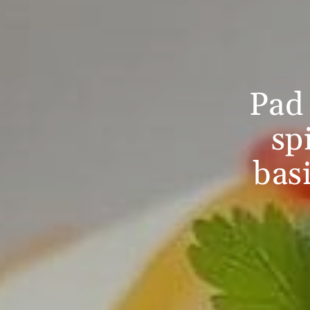
Pad
sp
bas