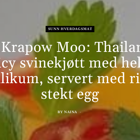
SUNN HVERDAGSMAT
 Krapow Moo: Thaila
icy svinekjøtt med hel
ilikum, servert med ri
stekt egg
BY
NAINA