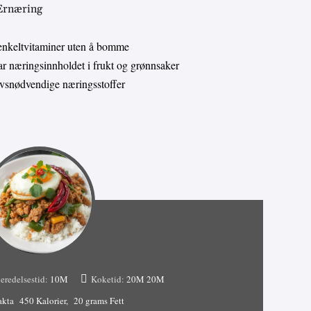
 Ernæring
enkeltvitaminer uten å bomme
 næringsinnholdet i frukt og grønnsaker
livsnødvendige næringsstoffer
eredelsestid:
10M
Koketid:
20M
20M
akta
450 Kalorier
20 grams Fett