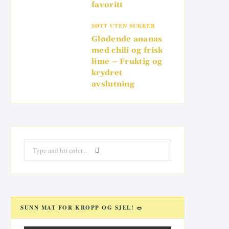
favoritt
SØTT UTEN SUKKER
Glødende ananas
med chili og frisk
lime – Fruktig og
krydret
avslutning
Search
for:
SUNN MAT FOR KROPP OG SJEL! 🥗