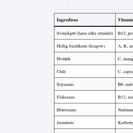
Ingrediens
Vitamin
Svinekjøtt (farse eller strimlet)
B12, jer
Hellig basilikum (krapow)
A, K, an
Hvitløk
C, man
Chili
C, capsa
Soyasaus
B6, nat
Fiskesaus
B12, na
Østerssaus
Natrium,
Jasminris
Karbohy