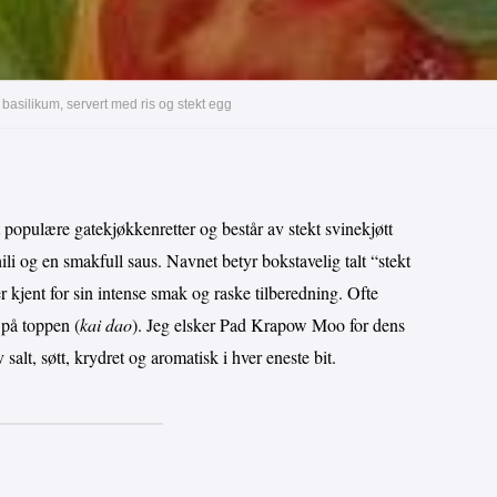
basilikum, servert med ris og stekt egg
opulære gatekjøkkenretter og består av stekt svinekjøtt
hili og en smakfull saus. Navnet betyr bokstavelig talt “stekt
r kjent for sin intense smak og raske tilberedning. Ofte
 på toppen (
kai dao
). Jeg elsker Pad Krapow Moo for dens
salt, søtt, krydret og aromatisk i hver eneste bit.