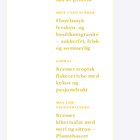
SØTT UTEN SUKKER
Fløyelsmyk
fersken- og
basilikumgranité
– sukkerfri, frisk
og sommerlig
SJØMAT
Kremet tropisk
fiskeceviche med
kokos og
pasjonsfrukt
MAT FOR
VEGETARIANERE
Kremet
kikertsalat med
nori og sitron –
Plantebasert