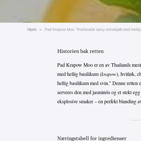
»
Hjem
Pad Krapow Moo: Thailandsk spicy svinekjøtt med hellig 
Historien bak retten
Pad Krapow Moo er en av Thailands mest p
med hellig basilikum (
krapow
), hvitløk, c
hellig basilikum med svin.” Denne retten e
serveres den med jasminris og et stekt egg
eksplosive smaker – en perfekt blanding av 
Næringstabell for ingredienser