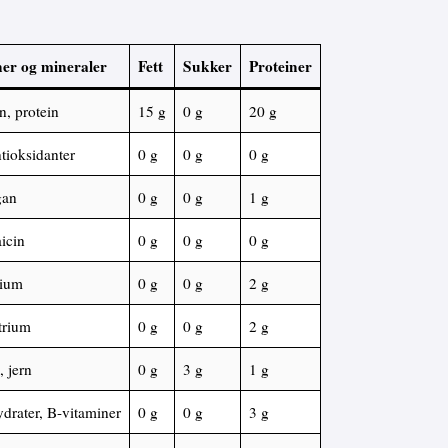
er og mineraler
Fett
Sukker
Proteiner
n, protein
15 g
0 g
20 g
tioksidanter
0 g
0 g
0 g
gan
0 g
0 g
1 g
icin
0 g
0 g
0 g
rium
0 g
0 g
2 g
trium
0 g
0 g
2 g
 jern
0 g
3 g
1 g
drater, B-vitaminer
0 g
0 g
3 g