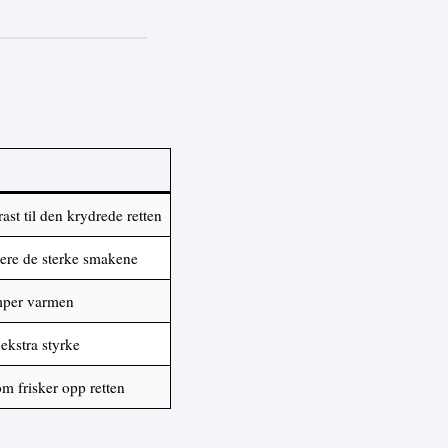
ast til den krydrede retten
sere de sterke smakene
mper varmen
ekstra styrke
om frisker opp retten