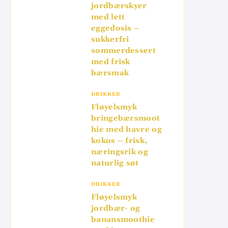
jordbærskyer
med lett
eggedosis –
sukkerfri
sommerdessert
med frisk
bærsmak
DRIKKER
Fløyelsmyk
bringebærsmoot
hie med havre og
kokos – frisk,
næringsrik og
naturlig søt
DRIKKER
Fløyelsmyk
jordbær- og
banansmoothie