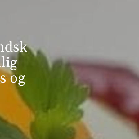
ndsk
lig
s og