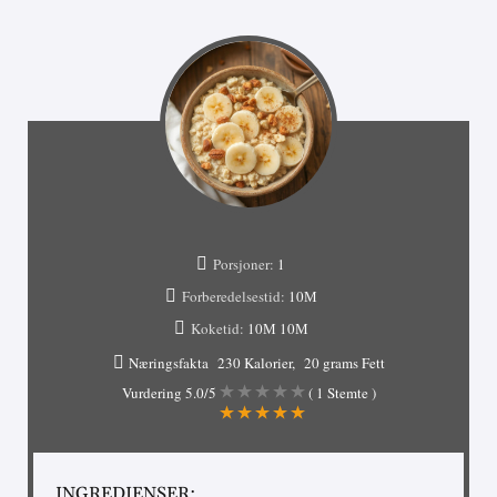
Porsjoner:
1
Forberedelsestid:
10М
Koketid:
10М
10М
Næringsfakta
230 Kalorier
20 grams Fett
Vurdering
5.0
/5
(
1
Stemte )
INGREDIENSER: