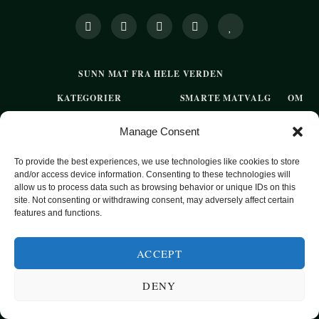
SUNN MAT FRA HELE VERDEN
KATEGORIER
SMARTE MATVALG
OM
POPULÆRE OPPSKRIFTER
Manage Consent
FROKOST
To provide the best experiences, we use technologies like cookies to store
HOVEDRETTER
and/or access device information. Consenting to these technologies will
PASTA
allow us to process data such as browsing behavior or unique IDs on this
site. Not consenting or withdrawing consent, may adversely affect certain
SUPPER
features and functions.
EKSOTISKE SMAKER
ACCEPT
MAT FOR VEGETARIANERE
SUNN HVERDAGSMAT
DENY
BAKST