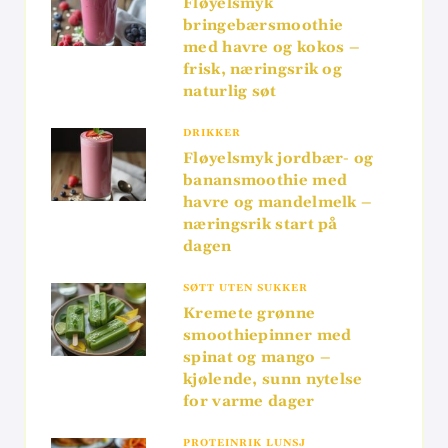
Fløyelsmyk
bringebærsmoothie
med havre og kokos –
frisk, næringsrik og
naturlig søt
DRIKKER
Fløyelsmyk jordbær- og
banansmoothie med
havre og mandelmelk –
næringsrik start på
dagen
SØTT UTEN SUKKER
Kremete grønne
smoothiepinner med
spinat og mango –
kjølende, sunn nytelse
for varme dager
PROTEINRIK LUNSJ