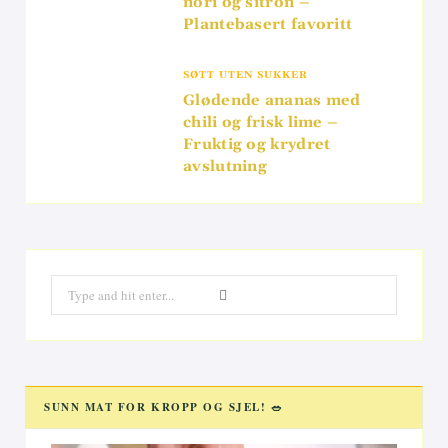
nori og sitron –
Plantebasert favoritt
SØTT UTEN SUKKER
Glødende ananas med
chili og frisk lime –
Fruktig og krydret
avslutning
Search
for:
SUNN MAT FOR KROPP OG SJEL! 🥗