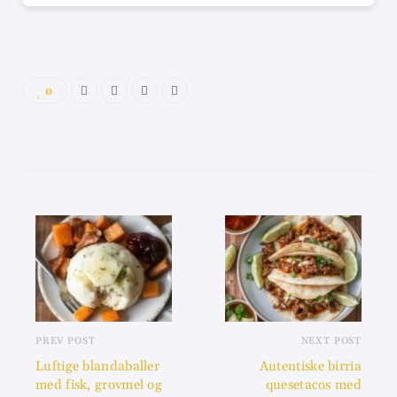
0
PREV POST
NEXT POST
Luftige blandaballer
Autentiske birria
med fisk, grovmel og
quesetacos med