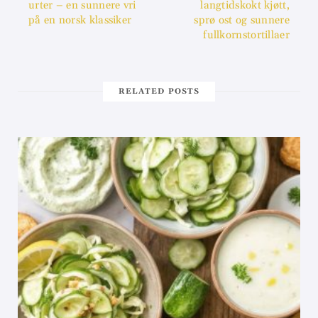
urter – en sunnere vri
langtidskokt kjøtt,
på en norsk klassiker
sprø ost og sunnere
fullkornstortillaer
RELATED POSTS