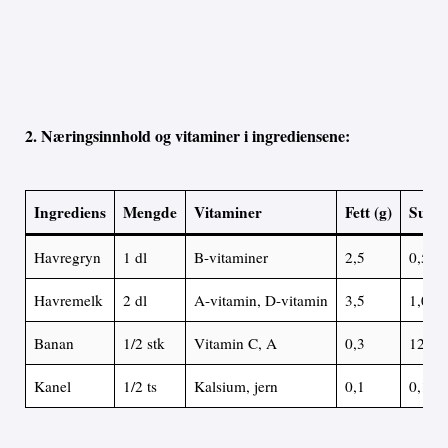
2. Næringsinnhold og vitaminer i ingrediensene:
Ingrediens
Mengde
Vitaminer
Fett (g)
Sukke
Havregryn
1 dl
B-vitaminer
2,5
0,5
Havremelk
2 dl
A-vitamin, D-vitamin
3,5
1,0
Banan
1/2 stk
Vitamin C, A
0,3
12,0
Kanel
1/2 ts
Kalsium, jern
0,1
0,1