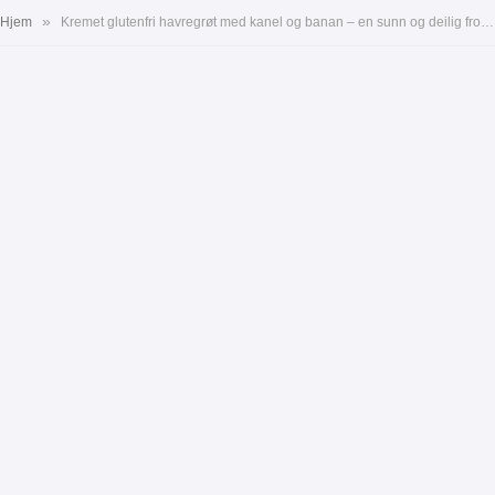
»
Hjem
Kremet glutenfri havregrøt med kanel og banan – en sunn og deilig frokost uten sukker