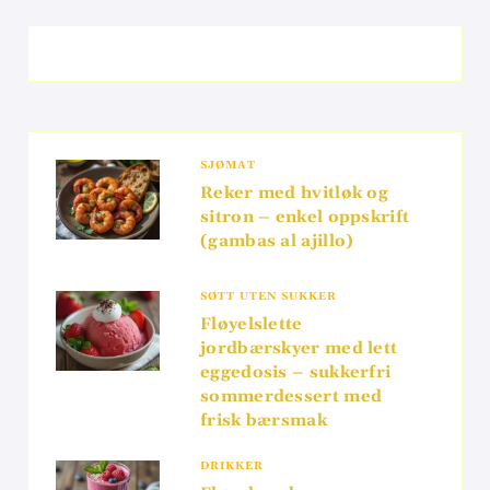
SJØMAT
Reker med hvitløk og
sitron – enkel oppskrift
(gambas al ajillo)
SØTT UTEN SUKKER
Fløyelslette
jordbærskyer med lett
eggedosis – sukkerfri
sommerdessert med
frisk bærsmak
DRIKKER