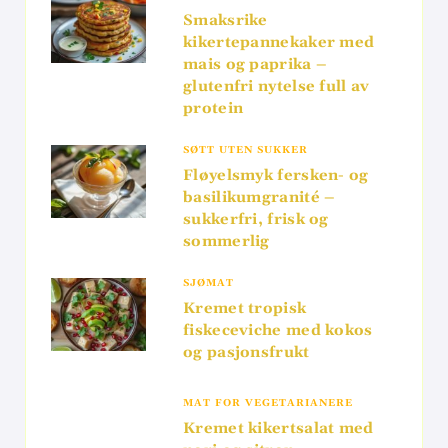
Smaksrike
kikertepannekaker med
mais og paprika –
glutenfri nytelse full av
protein
SØTT UTEN SUKKER
Fløyelsmyk fersken- og
basilikumgranité –
sukkerfri, frisk og
sommerlig
SJØMAT
Kremet tropisk
fiskeceviche med kokos
og pasjonsfrukt
MAT FOR VEGETARIANERE
Kremet kikertsalat med