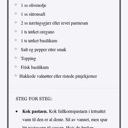
1 ss olivenolje
1 ss sitronsaft
2 ss næringsgjær eller revet parmesan
1 ts tørket oregano
1 ts tørket basilikum
Salt og pepper etter smak
Topping
Frisk basilikum
Hakkede valnøtter eller ristede pinjekjerner
STEG FOR STEG:
Kok pastaen.
Kok fullkornspastaen i lettsaltet
vann til den er al dente. Sil av vannet, men spar
litt pastavann til sausen. Hvis du bruker