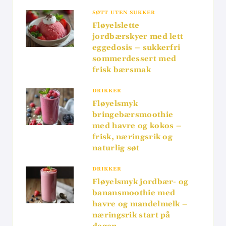
SØTT UTEN SUKKER
Fløyelslette
jordbærskyer med lett
eggedosis – sukkerfri
sommerdessert med
frisk bærsmak
DRIKKER
Fløyelsmyk
bringebærsmoothie
med havre og kokos –
frisk, næringsrik og
naturlig søt
DRIKKER
Fløyelsmyk jordbær- og
banansmoothie med
havre og mandelmelk –
næringsrik start på