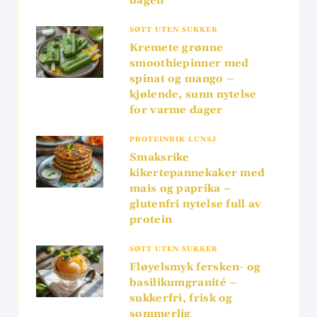
dagen
SØTT UTEN SUKKER
Kremete grønne
smoothiepinner med
spinat og mango –
kjølende, sunn nytelse
for varme dager
PROTEINRIK LUNSJ
Smaksrike
kikertepannekaker med
mais og paprika –
glutenfri nytelse full av
protein
SØTT UTEN SUKKER
Fløyelsmyk fersken- og
basilikumgranité –
sukkerfri, frisk og
sommerlig