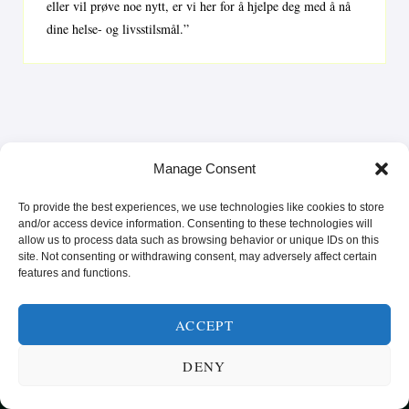
eller vil prøve noe nytt, er vi her for å hjelpe deg med å nå
dine helse- og livsstilsmål.”
Manage Consent
To provide the best experiences, we use technologies like cookies to store
and/or access device information. Consenting to these technologies will
allow us to process data such as browsing behavior or unique IDs on this
site. Not consenting or withdrawing consent, may adversely affect certain
features and functions.
SUNN MAT FRA HELE VERDEN
KATEGORIER
SMARTE MATVALG
OM
ACCEPT
POPULÆRE OPPSKRIFTER
FROKOST
DENY
HOVEDRETTER