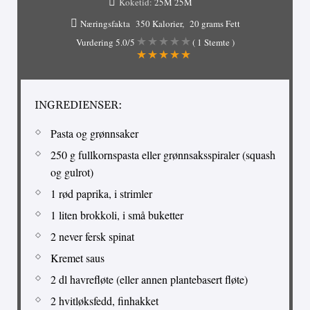
Koketid:
25M
25M
Næringsfakta
350 Kalorier
20 grams Fett
Vurdering
5.0
/5
(
1
Stemte )
INGREDIENSER:
Pasta og grønnsaker
250 g fullkornspasta eller grønnsaksspiraler (squash
og gulrot)
1 rød paprika, i strimler
1 liten brokkoli, i små buketter
2 never fersk spinat
Kremet saus
2 dl havrefløte (eller annen plantebasert fløte)
2 hvitløksfedd, finhakket