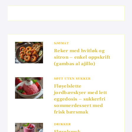
SJØMAT
Reker med hvitløk og
sitron – enkel oppskrift
(gambas al ajillo)
SØTT UTEN SUKKER
Fløyelslette
jordbærskyer med lett
eggedosis – sukkerfri
sommerdessert med
frisk bærsmak
DRIKKER
Fløyelsmyk