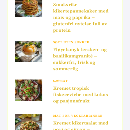
Smaksrike
kikertepannekaker med
mais og paprika –
glutenfri nytelse full av
protein
SØTT UTEN SUKKER
Fløyelsmyk fersken- og
basilikumgranité –
sukkerfri, frisk og
sommerlig
SJØMAT
Kremet tropisk
fiskeceviche med kokos
og pasjonsfrukt
MAT FOR VEGETARIANERE
Kremet kikertsalat med
nori og sitron –