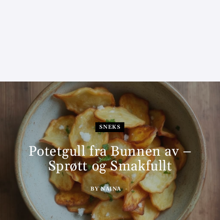
SNEKS
Potetgull fra Bunnen av –
Sprøtt og Smakfullt
BY
NAINA