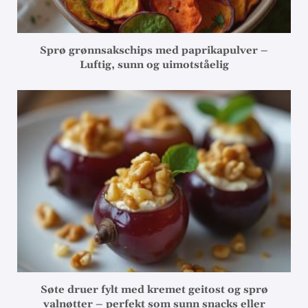
Sprø grønnsakschips med paprikapulver –
Luftig, sunn og uimotståelig
Søte druer fylt med kremet geitost og sprø
valnøtter – perfekt som sunn snacks eller