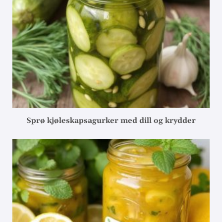
Sprø kjøleskapsagurker med dill og krydder