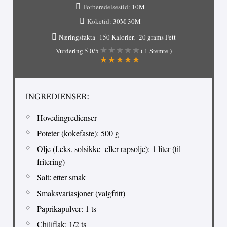
Forberedelsestid:
10M
Koketid:
30M
30M
Næringsfakta
150 Kalorier
20 grams Fett
Vurdering
5.0
/5
(
1
Stemte )
INGREDIENSER:
Hovedingredienser
Poteter (kokefaste): 500 g
Olje (f.eks. solsikke- eller rapsolje): 1 liter (til
fritering)
Salt: etter smak
Smaksvariasjoner (valgfritt)
Paprikapulver: 1 ts
Chiliflak: 1/2 ts