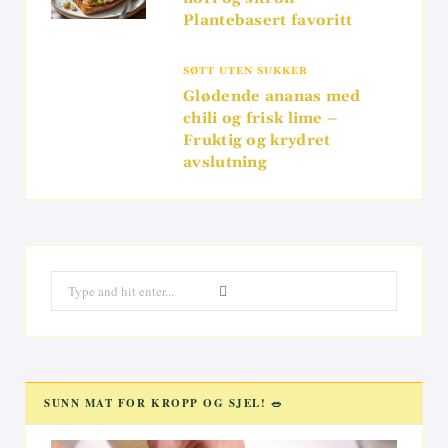
Plantebasert favoritt
SØTT UTEN SUKKER
Glødende ananas med
chili og frisk lime –
Fruktig og krydret
avslutning
Search
for:
SUNN MAT FOR KROPP OG SJEL! 🥗