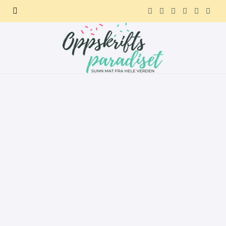
F
X
I
P
R
T
a
(
n
i
e
e
c
T
s
n
d
l
e
w
t
t
d
e
b
i
a
e
i
g
o
t
g
r
t
r
o
t
r
e
a
k
e
a
s
m
r
m
t
)