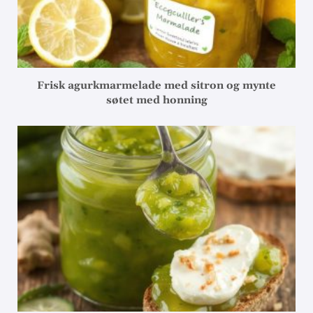
Frisk agurkmarmelade med sitron og mynte
søtet med honning