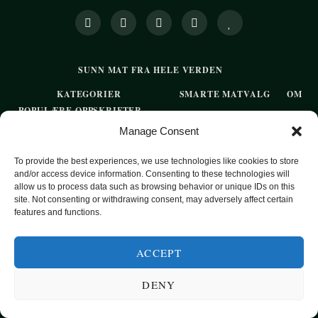
SUNN MAT FRA HELE VERDEN
KATEGORIER
SMARTE MATVALG
OM
POPULÆRE OPPSKRIFTER
Manage Consent
FROKOST
HOVEDRETTER
To provide the best experiences, we use technologies like cookies to store
and/or access device information. Consenting to these technologies will
PASTA
allow us to process data such as browsing behavior or unique IDs on this
site. Not consenting or withdrawing consent, may adversely affect certain
SUPPER
features and functions.
EKSOTISKE SMAKER
ACCEPT
MAT FOR VEGETARIANERE
SUNN HVERDAGSMAT
DENY
BAKST