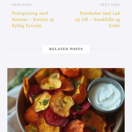
PREV POST
NEXT POST
Potetgrateng med
Potetkaker med Løk
Rømme – Kremet og
og Dill – Smakfulle og
Fyldig Favoritt
Enkle
RELATED POSTS