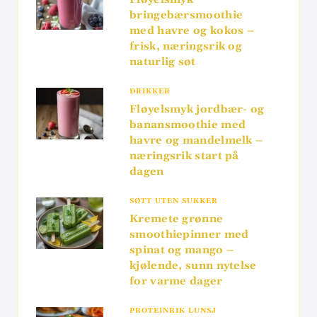
bringebærsmoothie
med havre og kokos –
frisk, næringsrik og
naturlig søt
DRIKKER
Fløyelsmyk jordbær- og
banansmoothie med
havre og mandelmelk –
næringsrik start på
dagen
SØTT UTEN SUKKER
Kremete grønne
smoothiepinner med
spinat og mango –
kjølende, sunn nytelse
for varme dager
PROTEINRIK LUNSJ